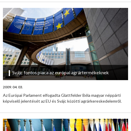
Svájc fontos piaca az európai agrártermékeknek
2009. 04. 03.
Az Európai Parlament elfogadta Glattfelder Béla magyar néppárti
képviselő jelentését az EU és Svájc közötti agrárkereskedelemről.