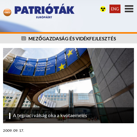
ENG
MEZŐGAZDASÁG ÉS VIDÉKFEJLESZTÉS
A tejpiaci válság oka a kvótaemelés
2009. 09. 17.