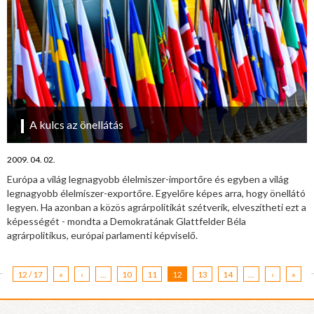
A kulcs az önellátás
2009. 04. 02.
Európa a világ legnagyobb élelmiszer-importőre és egyben a világ
legnagyobb élelmiszer-exportőre. Egyelőre képes arra, hogy önellátó
legyen. Ha azonban a közös agrárpolitikát szétverik, elveszítheti ezt a
képességét - mondta a Demokratának Glattfelder Béla
agrárpolitikus, európai parlamenti képviselő.
12 / 17
«
‹
...
10
11
12
13
14
...
›
»