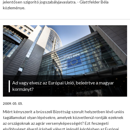
jelentősen szigorító jogszabályjavaslatra. - Glattfelder Béla
közleménye.
Ad vagy elvesz az Európai Unió, beleértve a magyar
kormányt?
2009. 05. 05.
Miért kényszerít a brüsszeli Bizottság szorult helyzetben lévő uniós
tagállamokat olyan lépésekre, amelyek közvetlenül rontják ezeknek
az országoknak az agrár versenyképességét? Ezt feszegeti
elsőbbséget élvező írásbeli választ igénylő kérdésben az Európai