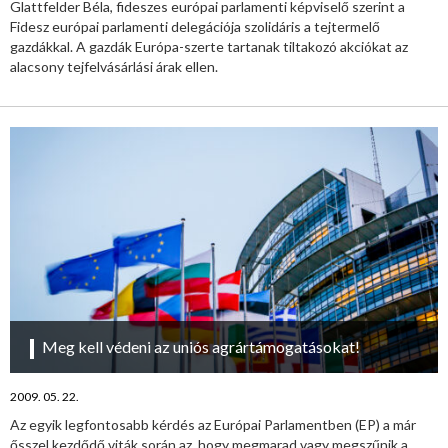
Glattfelder Béla, fideszes európai parlamenti képviselő szerint a
Fidesz európai parlamenti delegációja szolidáris a tejtermelő
gazdákkal. A gazdák Európa-szerte tartanak tiltakozó akciókat az
alacsony tejfelvásárlási árak ellen.
Meg kell védeni az uniós agrártámogatásokat!
2009. 05. 22.
Az egyik legfontosabb kérdés az Európai Parlamentben (EP) a már
ősszel kezdődő viták során az, hogy megmarad vagy megszűnik a