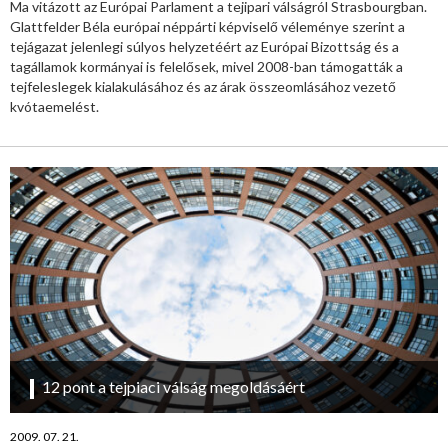
Ma vitázott az Európai Parlament a tejipari válságról Strasbourgban.
Glattfelder Béla európai néppárti képviselő véleménye szerint a
tejágazat jelenlegi súlyos helyzetéért az Európai Bizottság és a
tagállamok kormányai is felelősek, mivel 2008-ban támogatták a
tejfeleslegek kialakulásához és az árak összeomlásához vezető
kvótaemelést.
12 pont a tejpiaci válság megoldásáért
2009. 07. 21.