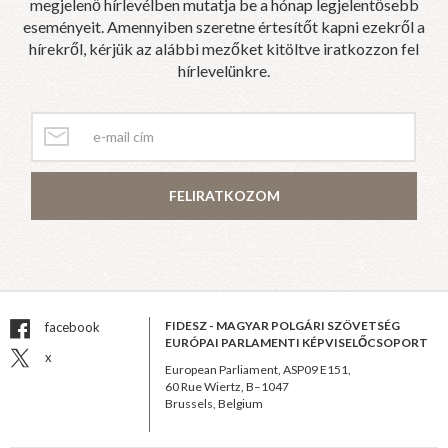
megjelenő hírlevélben mutatja be a hónap legjelentősebb
eseményeit. Amennyiben szeretne értesítőt kapni ezekről a
hírekről, kérjük az alábbi mezőket kitöltve iratkozzon fel
hírlevelünkre.
FELIRATKOZOM
FIDESZ - MAGYAR POLGÁRI SZÖVETSÉG
facebook
EURÓPAI PARLAMENTI KÉPVISELŐCSOPORT
x
European Parliament, ASP09 E151,
60 Rue Wiertz, B–1047
Brussels, Belgium