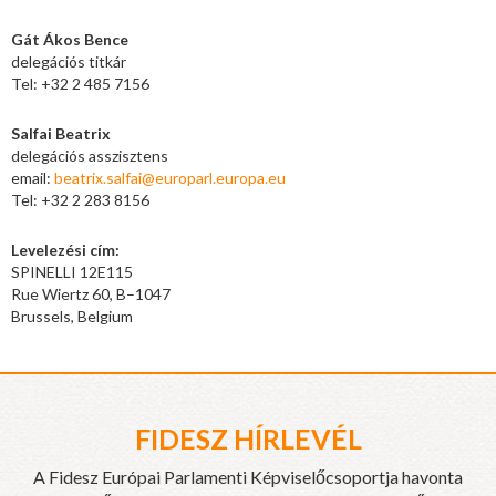
Gát Ákos Bence
delegációs titkár
Tel: +32 2 485 7156
Salfai Beatrix
delegációs asszisztens
email:
beatrix.salfai@europarl.europa.eu
Tel: +32 2 283 8156
Levelezési cím:
SPINELLI 12E115
Rue Wiertz 60, B–1047
Brussels, Belgium
FIDESZ HÍRLEVÉL
A Fidesz Európai Parlamenti Képviselőcsoportja havonta