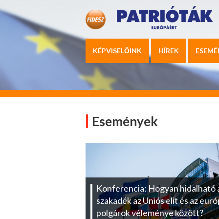
KÉPVISELŐINK
HÍREK
ESEMÉ
Események
Konferencia: Hogyan hidalható á
szakadék az Uniós elit és az euró
polgárok véleménye között?