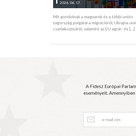
2026. 06. 17.
Mit gondolnak a magyarok és a többi uniós
tagország polgárai a migrációról, Ukrajna uni
csatlakozásáról, valamint az EU agrár- és
[…]
A Fidesz Európai Parlam
eseményeit. Amennyiben sz