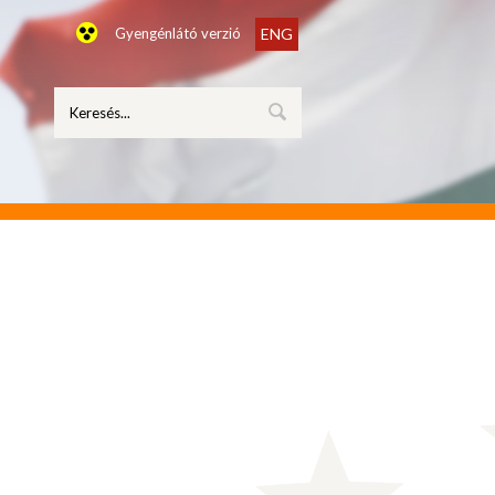
Gyengénlátó verzió
ENG