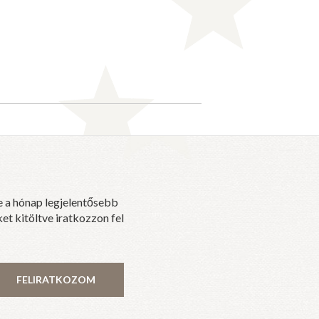
e a hónap legjelentősebb
et kitöltve iratkozzon fel
FELIRATKOZOM