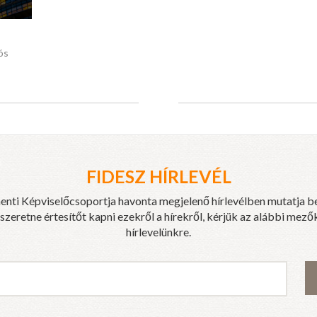
ós
FIDESZ HÍRLEVÉL
enti Képviselőcsoportja havonta megjelenő hírlevélben mutatja b
eretne értesítőt kapni ezekről a hírekről, kérjük az alábbi mezők
hírlevelünkre.