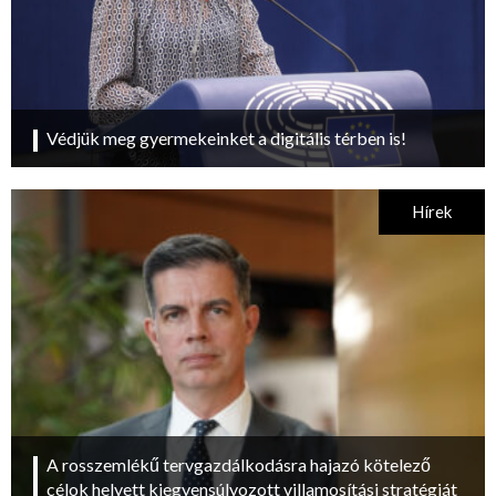
Védjük meg gyermekeinket a digitális térben is!
Hírek
A rosszemlékű tervgazdálkodásra hajazó kötelező
célok helyett kiegyensúlyozott villamosítási stratégiát