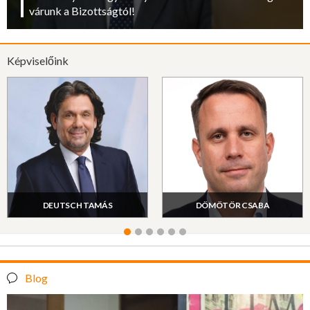
várunk a Bizottságtól!
Képviselőink
DEUTSCH TAMÁS
DÖMÖTÖR CSABA
Blog