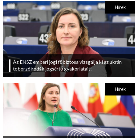
Hírek
Az ENSZ emberi jogi főbiztosa vizsgálja ki az ukrán
toborzóirodák jogsértő gyakorlatait!
Hírek