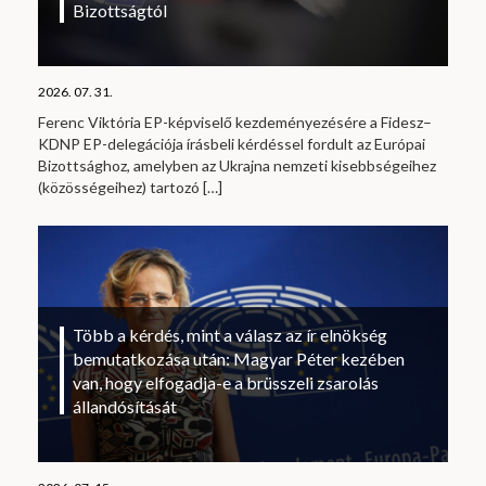
Bizottságtól
2026. 07. 31.
Ferenc Viktória EP-képviselő kezdeményezésére a Fidesz–
KDNP EP-delegációja írásbeli kérdéssel fordult az Európai
Bizottsághoz, amelyben az Ukrajna nemzeti kisebbségeihez
(közösségeihez) tartozó
[…]
Több a kérdés, mint a válasz az ír elnökség
bemutatkozása után: Magyar Péter kezében
van, hogy elfogadja-e a brüsszeli zsarolás
állandósítását