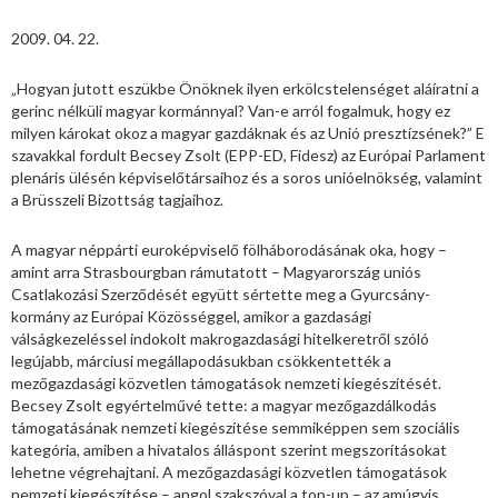
2009. 04. 22.
„Hogyan jutott eszükbe Önöknek ilyen erkölcstelenséget aláíratni a
gerinc nélküli magyar kormánnyal? Van-e arról fogalmuk, hogy ez
milyen károkat okoz a magyar gazdáknak és az Unió presztízsének?” E
szavakkal fordult Becsey Zsolt (EPP-ED, Fidesz) az Európai Parlament
plenáris ülésén képviselőtársaihoz és a soros unióelnökség, valamint
a Brüsszeli Bizottság tagjaihoz.
A magyar néppárti euroképviselő fölháborodásának oka, hogy –
amint arra Strasbourgban rámutatott – Magyarország uniós
Csatlakozási Szerződését együtt sértette meg a Gyurcsány-
kormány az Európai Közösséggel, amikor a gazdasági
válságkezeléssel indokolt makrogazdasági hitelkeretről szóló
legújabb, márciusi megállapodásukban csökkentették a
mezőgazdasági közvetlen támogatások nemzeti kiegészítését.
Becsey Zsolt egyértelművé tette: a magyar mezőgazdálkodás
támogatásának nemzeti kiegészítése semmiképpen sem szociális
kategória, amiben a hivatalos álláspont szerint megszorításokat
lehetne végrehajtani. A mezőgazdasági közvetlen támogatások
nemzeti kiegészítése – angol szakszóval a top-up – az amúgyis