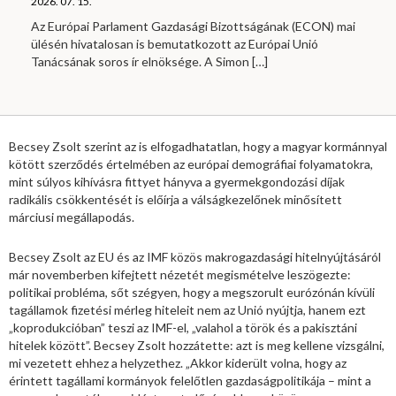
2026. 07. 15.
Az Európai Parlament Gazdasági Bizottságának (ECON) mai
ülésén hivatalosan is bemutatkozott az Európai Unió
Tanácsának soros ír elnöksége. A Simon
[…]
Becsey Zsolt szerint az is elfogadhatatlan, hogy a magyar kormánnyal
kötött szerződés értelmében az európai demográfiai folyamatokra,
mint súlyos kihívásra fittyet hányva a gyermekgondozási díjak
radikális csökkentését is előírja a válságkezelőnek minősített
márciusi megállapodás.
Becsey Zsolt az EU és az IMF közös makrogazdasági hitelnyújtásáról
már novemberben kifejtett nézetét megismételve leszögezte:
politikai probléma, sőt szégyen, hogy a megszorult eurózónán kívüli
tagállamok fizetési mérleg hiteleit nem az Unió nyújtja, hanem ezt
„koprodukcióban” teszi az IMF-el, „valahol a török és a pakisztáni
hitelek között”. Becsey Zsolt hozzátette: azt is meg kellene vizsgálni,
mi vezetett ehhez a helyzethez. „Akkor kiderült volna, hogy az
érintett tagállami kormányok felelőtlen gazdaságpolitikája – mint a