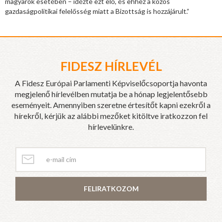
magyarok esetében – idézte ezt elő, és ehhez a közös
gazdaságpolitikai felelősség miatt a Bizottság is hozzájárult.”
FIDESZ HÍRLEVÉL
A Fidesz Európai Parlamenti Képviselőcsoportja havonta
megjelenő hírlevélben mutatja be a hónap legjelentősebb
eseményeit. Amennyiben szeretne értesítőt kapni ezekről a
hírekről, kérjük az alábbi mezőket kitöltve iratkozzon fel
hírlevelünkre.
FELIRATKOZOM