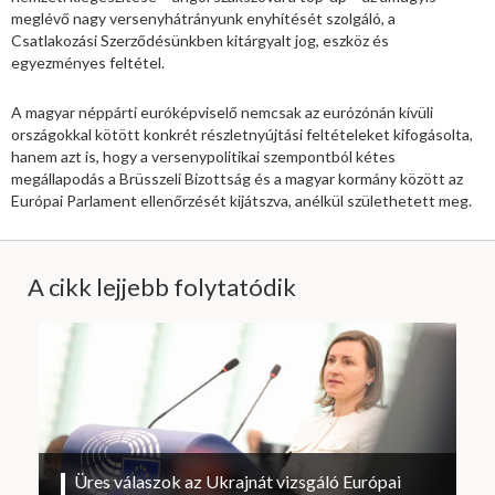
meglévő nagy versenyhátrányunk enyhítését szolgáló, a
Csatlakozási Szerződésünkben kitárgyalt jog, eszköz és
egyezményes feltétel.
A magyar néppárti euróképviselő nemcsak az eurózónán kívüli
országokkal kötött konkrét részletnyújtási feltételeket kifogásolta,
hanem azt is, hogy a versenypolitikai szempontból kétes
megállapodás a Brüsszeli Bizottság és a magyar kormány között az
Európai Parlament ellenőrzését kijátszva, anélkül születhetett meg.
A cikk lejjebb folytatódik
Üres válaszok az Ukrajnát vizsgáló Európai