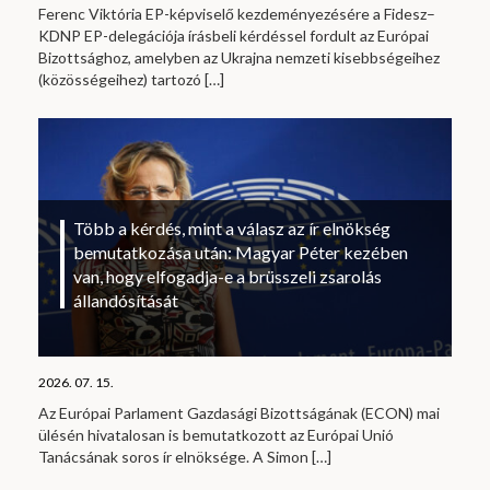
Ferenc Viktória EP-képviselő kezdeményezésére a Fidesz–
KDNP EP-delegációja írásbeli kérdéssel fordult az Európai
Bizottsághoz, amelyben az Ukrajna nemzeti kisebbségeihez
(közösségeihez) tartozó
[…]
Több a kérdés, mint a válasz az ír elnökség
bemutatkozása után: Magyar Péter kezében
van, hogy elfogadja-e a brüsszeli zsarolás
állandósítását
2026. 07. 15.
Az Európai Parlament Gazdasági Bizottságának (ECON) mai
ülésén hivatalosan is bemutatkozott az Európai Unió
Tanácsának soros ír elnöksége. A Simon
[…]