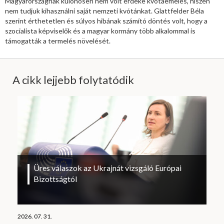
Magyarországnak különösen nem volt érdeke kvótaemelés, hiszen
nem tudjuk kihasználni saját nemzeti kvótánkat. Glattfelder Béla
szerint érthetetlen és súlyos hibának számító döntés volt, hogy a
szocialista képviselők és a magyar kormány több alkalommal is
támogatták a termelés növelését.
A cikk lejjebb folytatódik
Üres válaszok az Ukrajnát vizsgáló Európai
Bizottságtól
2026. 07. 31.