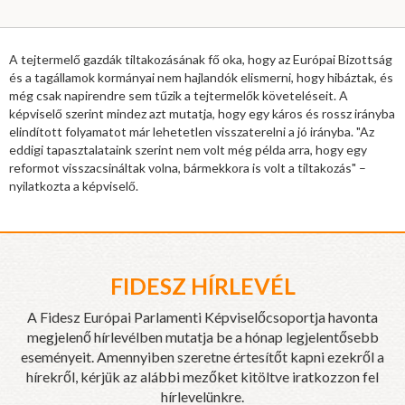
A tejtermelő gazdák tiltakozásának fő oka, hogy az Európai Bizottság
és a tagállamok kormányai nem hajlandók elismerni, hogy hibáztak, és
még csak napirendre sem tűzik a tejtermelők követeléseit. A
képviselő szerint mindez azt mutatja, hogy egy káros és rossz irányba
elindított folyamatot már lehetetlen visszaterelni a jó irányba. "Az
eddigi tapasztalataink szerint nem volt még példa arra, hogy egy
reformot visszacsináltak volna, bármekkora is volt a tiltakozás" –
nyilatkozta a képviselő.
FIDESZ HÍRLEVÉL
A Fidesz Európai Parlamenti Képviselőcsoportja havonta
megjelenő hírlevélben mutatja be a hónap legjelentősebb
eseményeit. Amennyiben szeretne értesítőt kapni ezekről a
hírekről, kérjük az alábbi mezőket kitöltve iratkozzon fel
hírlevelünkre.