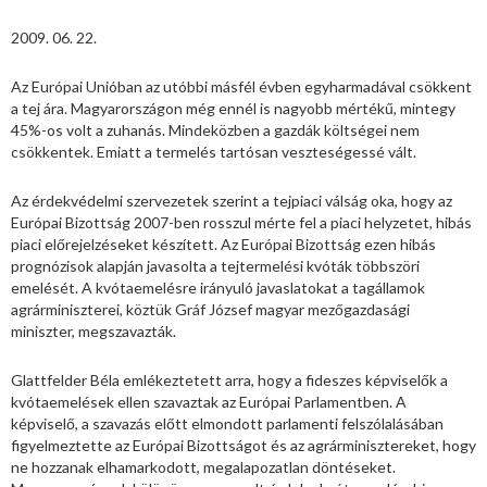
2009. 06. 22.
Az Európai Unióban az utóbbi másfél évben egyharmadával csökkent
a tej ára. Magyarországon még ennél is nagyobb mértékű, mintegy
45%-os volt a zuhanás. Mindeközben a gazdák költségei nem
csökkentek. Emiatt a termelés tartósan veszteségessé vált.
Az érdekvédelmi szervezetek szerint a tejpiaci válság oka, hogy az
Európai Bizottság 2007-ben rosszul mérte fel a piaci helyzetet, hibás
piaci előrejelzéseket készített. Az Európai Bizottság ezen hibás
prognózisok alapján javasolta a tejtermelési kvóták többszöri
emelését. A kvótaemelésre irányuló javaslatokat a tagállamok
agrárminiszterei, köztük Gráf József magyar mezőgazdasági
miniszter, megszavazták.
Glattfelder Béla emlékeztetett arra, hogy a fideszes képviselők a
kvótaemelések ellen szavaztak az Európai Parlamentben. A
képviselő, a szavazás előtt elmondott parlamenti felszólalásában
figyelmeztette az Európai Bizottságot és az agrárminisztereket, hogy
ne hozzanak elhamarkodott, megalapozatlan döntéseket.