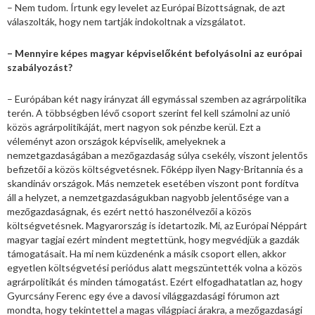
– Nem tudom. Írtunk egy levelet az Európai Bizottságnak, de azt
válaszolták, hogy nem tartják indokoltnak a vizsgálatot.
– Mennyire képes magyar képviselőként befolyásolni az európai
szabályozást?
– Európában két nagy irányzat áll egymással szemben az agrárpolitika
terén. A többségben lévő csoport szerint fel kell számolni az unió
közös agrárpolitikáját, mert nagyon sok pénzbe kerül. Ezt a
véleményt azon országok képviselik, amelyeknek a
nemzetgazdaságában a mezőgazdaság súlya csekély, viszont jelentős
befizetői a közös költségvetésnek. Főképp ilyen Nagy-Britannia és a
skandináv országok. Más nemzetek esetében viszont pont fordítva
áll a helyzet, a nemzetgazdaságukban nagyobb jelentősége van a
mezőgazdaságnak, és ezért nettó haszonélvezői a közös
költségvetésnek. Magyarország is idetartozik. Mi, az Európai Néppárt
magyar tagjai ezért mindent megtettünk, hogy megvédjük a gazdák
támogatásait. Ha mi nem küzdenénk a másik csoport ellen, akkor
egyetlen költségvetési periódus alatt megszüntették volna a közös
agrárpolitikát és minden támogatást. Ezért elfogadhatatlan az, hogy
Gyurcsány Ferenc egy éve a davosi világgazdasági fórumon azt
mondta, hogy tekintettel a magas világpiaci árakra, a mezőgazdasági