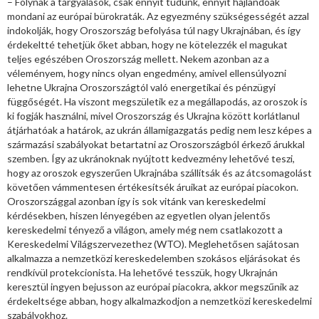
– Folynak a tárgyalások, csak ennyit tudunk, ennyit hajlandóak
mondani az európai bürokraták. Az egyezmény szükségességét azzal
indokolják, hogy Oroszország befolyása túl nagy Ukrajnában, és így
érdekeltté tehetjük őket abban, hogy ne kötelezzék el magukat
teljes egészében Oroszország mellett. Nekem azonban az a
véleményem, hogy nincs olyan engedmény, amivel ellensúlyozni
lehetne Ukrajna Oroszországtól való energetikai és pénzügyi
függőségét. Ha viszont megszületik ez a megállapodás, az oroszok is
ki fogják használni, mivel Oroszország és Ukrajna között korlátlanul
átjárhatóak a határok, az ukrán államigazgatás pedig nem lesz képes a
származási szabályokat betartatni az Oroszországból érkező árukkal
szemben. Így az ukránoknak nyújtott kedvezmény lehetővé teszi,
hogy az oroszok egyszerűen Ukrajnába szállítsák és az átcsomagolást
követően vámmentesen értékesítsék áruikat az európai piacokon.
Oroszországgal azonban így is sok vitánk van kereskedelmi
kérdésekben, hiszen lényegében az egyetlen olyan jelentős
kereskedelmi tényező a világon, amely még nem csatlakozott a
Kereskedelmi Világszervezethez (WTO). Meglehetősen sajátosan
alkalmazza a nemzetközi kereskedelemben szokásos eljárásokat és
rendkívül protekcionista. Ha lehetővé tesszük, hogy Ukrajnán
keresztül ingyen bejusson az európai piacokra, akkor megszűnik az
érdekeltsége abban, hogy alkalmazkodjon a nemzetközi kereskedelmi
szabályokhoz.