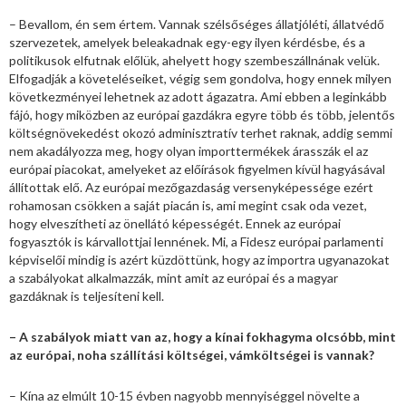
– Bevallom, én sem értem. Vannak szélsőséges állatjóléti, állatvédő
szervezetek, amelyek beleakadnak egy-egy ilyen kérdésbe, és a
politikusok elfutnak előlük, ahelyett hogy szembeszállnának velük.
Elfogadják a követeléseiket, végig sem gondolva, hogy ennek milyen
következményei lehetnek az adott ágazatra. Ami ebben a leginkább
fájó, hogy miközben az európai gazdákra egyre több és több, jelentős
költségnövekedést okozó adminisztratív terhet raknak, addig semmi
nem akadályozza meg, hogy olyan importtermékek árasszák el az
európai piacokat, amelyeket az előírások figyelmen kívül hagyásával
állítottak elő. Az európai mezőgazdaság versenyképessége ezért
rohamosan csökken a saját piacán is, ami megint csak oda vezet,
hogy elveszítheti az önellátó képességét. Ennek az európai
fogyasztók is kárvallottjai lennének. Mi, a Fidesz európai parlamenti
képviselői mindig is azért küzdöttünk, hogy az importra ugyanazokat
a szabályokat alkalmazzák, mint amit az európai és a magyar
gazdáknak is teljesíteni kell.
– A szabályok miatt van az, hogy a kínai fokhagyma olcsóbb, mint
az európai, noha szállítási költségei, vámköltségei is vannak?
– Kína az elmúlt 10-15 évben nagyobb mennyiséggel növelte a