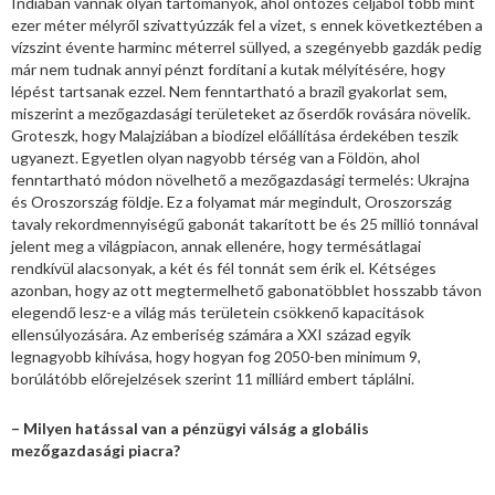
Indiában vannak olyan tartományok, ahol öntözés céljából több mint
ezer méter mélyről szivattyúzzák fel a vizet, s ennek következtében a
vízszint évente harminc méterrel süllyed, a szegényebb gazdák pedig
már nem tudnak annyi pénzt fordítani a kutak mélyítésére, hogy
lépést tartsanak ezzel. Nem fenntartható a brazil gyakorlat sem,
miszerint a mezőgazdasági területeket az őserdők rovására növelik.
Groteszk, hogy Malajziában a biodízel előállítása érdekében teszik
ugyanezt. Egyetlen olyan nagyobb térség van a Földön, ahol
fenntartható módon növelhető a mezőgazdasági termelés: Ukrajna
és Oroszország földje. Ez a folyamat már megindult, Oroszország
tavaly rekordmennyiségű gabonát takarított be és 25 millió tonnával
jelent meg a világpiacon, annak ellenére, hogy termésátlagai
rendkívül alacsonyak, a két és fél tonnát sem érik el. Kétséges
azonban, hogy az ott megtermelhető gabonatöbblet hosszabb távon
elegendő lesz-e a világ más területein csökkenő kapacitások
ellensúlyozására. Az emberiség számára a XXI század egyik
legnagyobb kihívása, hogy hogyan fog 2050-ben minimum 9,
borúlátóbb előrejelzések szerint 11 milliárd embert táplálni.
– Milyen hatással van a pénzügyi válság a globális
mezőgazdasági piacra?