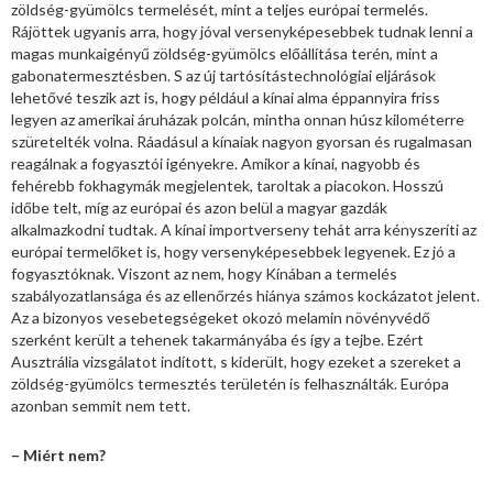
zöldség-gyümölcs termelését, mint a teljes európai termelés.
Rájöttek ugyanis arra, hogy jóval versenyképesebbek tudnak lenni a
magas munkaigényű zöldség-gyümölcs előállítása terén, mint a
gabonatermesztésben. S az új tartósítástechnológiai eljárások
lehetővé teszik azt is, hogy például a kínai alma éppannyira friss
legyen az amerikai áruházak polcán, mintha onnan húsz kilométerre
szüretelték volna. Ráadásul a kínaiak nagyon gyorsan és rugalmasan
reagálnak a fogyasztói igényekre. Amikor a kínai, nagyobb és
fehérebb fokhagymák megjelentek, taroltak a piacokon. Hosszú
időbe telt, míg az európai és azon belül a magyar gazdák
alkalmazkodni tudtak. A kínai importverseny tehát arra kényszeríti az
európai termelőket is, hogy versenyképesebbek legyenek. Ez jó a
fogyasztóknak. Viszont az nem, hogy Kínában a termelés
szabályozatlansága és az ellenőrzés hiánya számos kockázatot jelent.
Az a bizonyos vesebetegségeket okozó melamin növényvédő
szerként került a tehenek takarmányába és így a tejbe. Ezért
Ausztrália vizsgálatot indított, s kiderült, hogy ezeket a szereket a
zöldség-gyümölcs termesztés területén is felhasználták. Európa
azonban semmit nem tett.
– Miért nem?