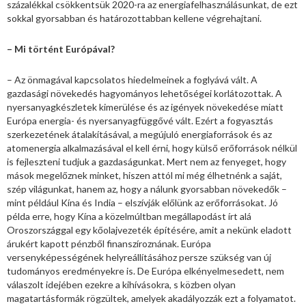
százalékkal csökkentsük 2020-ra az energiafelhasználásunkat, de ezt
sokkal gyorsabban és határozottabban kellene végrehajtani.
– Mi történt Európával?
– Az önmagával kapcsolatos hiedelmeinek a foglyává vált. A
gazdasági növekedés hagyományos lehetőségei korlátozottak. A
nyersanyagkészletek kimerülése és az igények növekedése miatt
Európa energia- és nyersanyagfüggővé vált. Ezért a fogyasztás
szerkezetének átalakításával, a megújuló energiaforrások és az
atomenergia alkalmazásával el kell érni, hogy külső erőforrások nélkül
is fejleszteni tudjuk a gazdaságunkat. Mert nem az fenyeget, hogy
mások megelőznek minket, hiszen attól mi még élhetnénk a saját,
szép világunkat, hanem az, hogy a nálunk gyorsabban növekedők –
mint például Kína és India – elszívják előlünk az erőforrásokat. Jó
példa erre, hogy Kína a közelmúltban megállapodást írt alá
Oroszországgal egy kőolajvezeték építésére, amit a nekünk eladott
árukért kapott pénzből finanszíroznának. Európa
versenyképességének helyreállításához persze szükség van új
tudományos eredményekre is. De Európa elkényelmesedett, nem
válaszolt idejében ezekre a kihívásokra, s közben olyan
magatartásformák rögzültek, amelyek akadályozzák ezt a folyamatot.