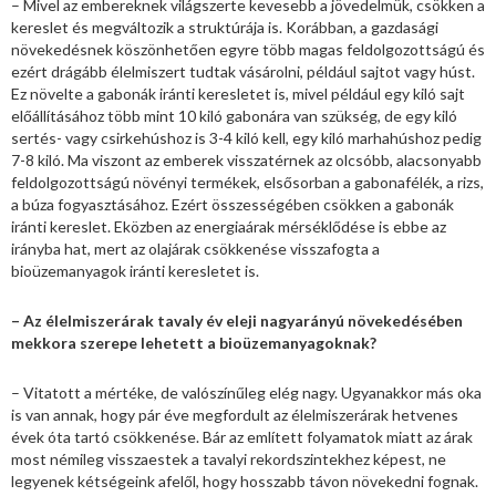
– Mivel az embereknek világszerte kevesebb a jövedelmük, csökken a
kereslet és megváltozik a struktúrája is. Korábban, a gazdasági
növekedésnek köszönhetően egyre több magas feldolgozottságú és
ezért drágább élelmiszert tudtak vásárolni, például sajtot vagy húst.
Ez növelte a gabonák iránti keresletet is, mivel például egy kiló sajt
előállításához több mint 10 kiló gabonára van szükség, de egy kiló
sertés- vagy csirkehúshoz is 3-4 kiló kell, egy kiló marhahúshoz pedig
7-8 kiló. Ma viszont az emberek visszatérnek az olcsóbb, alacsonyabb
feldolgozottságú növényi termékek, elsősorban a gabonafélék, a rizs,
a búza fogyasztásához. Ezért összességében csökken a gabonák
iránti kereslet. Eközben az energiaárak mérséklődése is ebbe az
irányba hat, mert az olajárak csökkenése visszafogta a
bioüzemanyagok iránti keresletet is.
– Az élelmiszerárak tavaly év eleji nagyarányú növekedésében
mekkora szerepe lehetett a bioüzemanyagoknak?
– Vitatott a mértéke, de valószínűleg elég nagy. Ugyanakkor más oka
is van annak, hogy pár éve megfordult az élelmiszerárak hetvenes
évek óta tartó csökkenése. Bár az említett folyamatok miatt az árak
most némileg visszaestek a tavalyi rekordszintekhez képest, ne
legyenek kétségeink afelől, hogy hosszabb távon növekedni fognak.