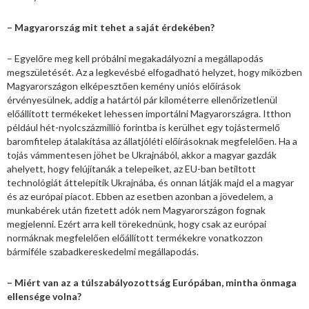
– Magyarország mit tehet a saját érdekében?
– Egyelőre meg kell próbálni megakadályozni a megállapodás
megszületését. Az a legkevésbé elfogadható helyzet, hogy miközben
Magyarországon elképesztően kemény uniós előírások
érvényesülnek, addig a határtól pár kilométerre ellenőrizetlenül
előállított termékeket lehessen importálni Magyarországra. Itthon
például hét-nyolcszázmillió forintba is kerülhet egy tojástermelő
baromfitelep átalakítása az állatjóléti előírásoknak megfelelően. Ha a
tojás vámmentesen jöhet be Ukrajnából, akkor a magyar gazdák
ahelyett, hogy felújítanák a telepeiket, az EU-ban betiltott
technológiát áttelepítik Ukrajnába, és onnan látják majd el a magyar
és az európai piacot. Ebben az esetben azonban a jövedelem, a
munkabérek után fizetett adók nem Magyarországon fognak
megjelenni. Ezért arra kell törekednünk, hogy csak az európai
normáknak megfelelően előállított termékekre vonatkozzon
bármiféle szabadkereskedelmi megállapodás.
– Miért van az a túlszabályozottság Európában, mintha önmaga
ellensége volna?