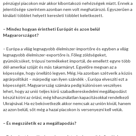
pénzügyi piacokon már akkor kibontakozó nehézségek miatt. Ennek a
jelentősége szerintem azonban nem volt meghatározó. Egyszerűen a
kínálati többlet helyett keresleti többlet keletkezett.
– Mindez hogyan érintheti Európát és azon belül
Magyarországot?
– Európa a világ legnagyobb élelmiszer-importőre és egyben a világ
legnagyobb élelmiszer-exportőre is. Főleg zöldségeket,
gyümölcsöket, trópusi termékeket importál, de emellett egyre több
dél-amerikai szóját és más takarmányt. Egyelőre megvan az a
képessége, hogy önellátó legyen. Még. Ha azonban szétverik a közös
agrárpolitikát – márpedig van ilyen szándék -, Európa elveszíti ezt a
képességét. Magyarország számára pedig különösen veszélyes
lehet, hogy az unió teljes körű szabadkereskedelmi megállapodást
készül kötni az óriási, még kihasználatlan kapacitásokkal rendelkező
Ukrajnával. Ha ez bekövetkezik akkor nemcsak az unión kívüli, hanem
az azon belüli, sőt még a hazai piacokon is versenyezni kell velük.
– És megszületik ez a megállapodás?