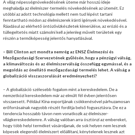
A világ népességnövekedésének üteme már hosszú ideje
meghaladja az élelmiszer-termelés növekedésének az ütemét. Ez
utóbbi az adott technológia mellett nem tud lépést tartani
fenntartható módon az élelmiszerek iránti igények növekedésével.
Ráadásul az elérhető öntözővízkészletek kimerülése, az erózió és a
túllegeltetés miatt számolni kell a jelenleg művelt területek egy
részén a termőképesség jelentős hanyatlásával.
– Bill Clinton azt mondta nemrég az ENSZ Élelmezési és
Mezőgazdasági Szervezetének gyűlésén, hogy a pénzügyi válság,
a klímaváltozás és az élelmiszerválság összefügg egymással, és a
megoldás az önellátó mezőgazdasági termelés lehet. A válság a
globalizáció visszaszorulását eredményezheti?
– A globalizáció szélesebb fogalom mint a kereskedelem. De a
nemzetközi kereskedelem már az elmúlt fél évben jelentősen
visszaesett. Például Kína exportjának csökkenésével párhuzamosan
erőforrásainak nagyobb részét fordítja belső fogyasztásra. De ez a
tendencia hosszabb távon nem vonatkozik az élelmiszer-
világkereskedelemre. A válság valóban arra ösztönzi az embereket,
hogy több helyi terméket vásároljanak, de sok helyen nem lesznek
képesek elegendő élelmiszert előállítani, kénytelenek lesznek azt