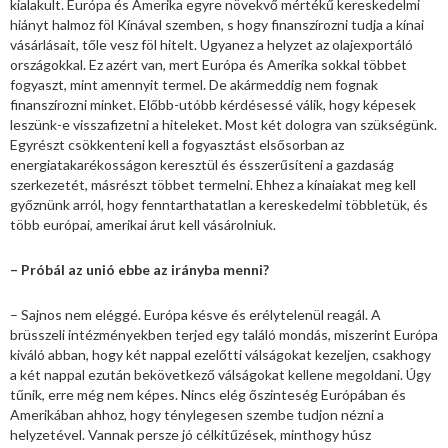
kialakult. Európa és Amerika egyre növekvő mértékű kereskedelmi
hiányt halmoz föl Kínával szemben, s hogy finanszírozni tudja a kínai
vásárlásait, tőle vesz föl hitelt. Ugyanez a helyzet az olajexportáló
országokkal. Ez azért van, mert Európa és Amerika sokkal többet
fogyaszt, mint amennyit termel. De akármeddig nem fognak
finanszírozni minket. Előbb-utóbb kérdésessé válik, hogy képesek
leszünk-e visszafizetni a hiteleket. Most két dologra van szükségünk.
Egyrészt csökkenteni kell a fogyasztást elsősorban az
energiatakarékosságon keresztül és ésszerűsíteni a gazdaság
szerkezetét, másrészt többet termelni. Ehhez a kínaiakat meg kell
győznünk arról, hogy fenntarthatatlan a kereskedelmi többletük, és
több európai, amerikai árut kell vásárolniuk.
– Próbál az unió ebbe az irányba menni?
– Sajnos nem eléggé. Európa késve és erélytelenül reagál. A
brüsszeli intézményekben terjed egy találó mondás, miszerint Európa
kiváló abban, hogy két nappal ezelőtti válságokat kezeljen, csakhogy
a két nappal ezután bekövetkező válságokat kellene megoldani. Úgy
tűnik, erre még nem képes. Nincs elég őszinteség Európában és
Amerikában ahhoz, hogy ténylegesen szembe tudjon nézni a
helyzetével. Vannak persze jó célkitűzések, minthogy húsz