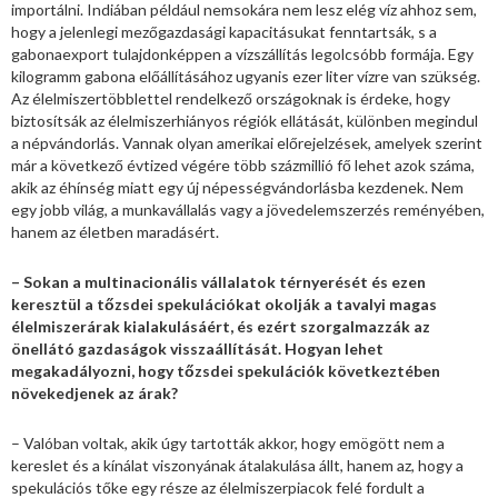
importálni. Indiában például nemsokára nem lesz elég víz ahhoz sem,
hogy a jelenlegi mezőgazdasági kapacitásukat fenntartsák, s a
gabonaexport tulajdonképpen a vízszállítás legolcsóbb formája. Egy
kilogramm gabona előállításához ugyanis ezer liter vízre van szükség.
Az élelmiszertöbblettel rendelkező országoknak is érdeke, hogy
biztosítsák az élelmiszerhiányos régiók ellátását, különben megindul
a népvándorlás. Vannak olyan amerikai előrejelzések, amelyek szerint
már a következő évtized végére több százmillió fő lehet azok száma,
akik az éhínség miatt egy új népességvándorlásba kezdenek. Nem
egy jobb világ, a munkavállalás vagy a jövedelemszerzés reményében,
hanem az életben maradásért.
– Sokan a multinacionális vállalatok térnyerését és ezen
keresztül a tőzsdei spekulációkat okolják a tavalyi magas
élelmiszerárak kialakulásáért, és ezért szorgalmazzák az
önellátó gazdaságok visszaállítását. Hogyan lehet
megakadályozni, hogy tőzsdei spekulációk következtében
növekedjenek az árak?
– Valóban voltak, akik úgy tartották akkor, hogy emögött nem a
kereslet és a kínálat viszonyának átalakulása állt, hanem az, hogy a
spekulációs tőke egy része az élelmiszerpiacok felé fordult a