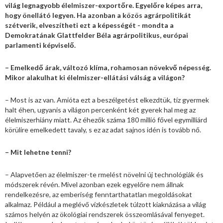
világ legnagyobb élelmiszer-exportőre. Egyelőre képes arra,
hogy önellátó legyen. Ha azonban a közös agrárpolitikát
szétverik, elveszítheti ezt a képességét - mondta a
Demokratának Glattfelder Béla agrárpolitikus, európai
parlamenti képviselő.
– Emelkedő árak, változó klíma, rohamosan növekvő népesség.
Mikor alakulhat ki élelmiszer-ellátási válság a világon?
– Most is az van. Amióta ezt a beszélgetést elkezdtük, tíz gyermek
halt éhen, ugyanis a világon percenként két gyerek hal meg az
élelmiszerhiány miatt. Az éhezők száma 180 millió fővel egymilliárd
körülire emelkedett tavaly, s ez az adat sajnos idén is tovább nő.
– Mit lehetne tenni?
– Alapvetően az élelmiszer-te rmelést növelni új technológiák és
módszerek révén. Mivel azonban ezek egyelőre nem állnak
rendelkezésre, az emberiség fenntarthatatlan megoldásokat
alkalmaz. Például a meglévő vízkészletek túlzott kiaknázása a világ
számos helyén az ökológiai rendszerek összeomlásával fenyeget.