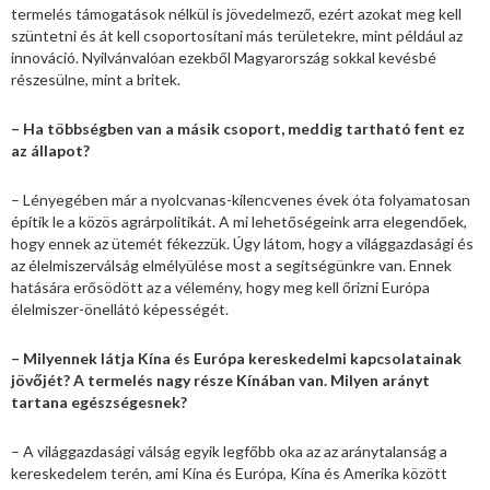
termelés támogatások nélkül is jövedelmező, ezért azokat meg kell
szüntetni és át kell csoportosítani más területekre, mint például az
innováció. Nyilvánvalóan ezekből Magyarország sokkal kevésbé
részesülne, mint a britek.
– Ha többségben van a másik csoport, meddig tartható fent ez
az állapot?
– Lényegében már a nyolcvanas-kilencvenes évek óta folyamatosan
építik le a közös agrárpolitikát. A mi lehetőségeink arra elegendőek,
hogy ennek az ütemét fékezzük. Úgy látom, hogy a világgazdasági és
az élelmiszerválság elmélyülése most a segítségünkre van. Ennek
hatására erősödött az a vélemény, hogy meg kell őrizni Európa
élelmiszer-önellátó képességét.
– Milyennek látja Kína és Európa kereskedelmi kapcsolatainak
jövőjét? A termelés nagy része Kínában van. Milyen arányt
tartana egészségesnek?
– A világgazdasági válság egyik legfőbb oka az az aránytalanság a
kereskedelem terén, ami Kína és Európa, Kína és Amerika között