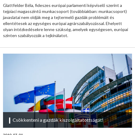
Glattfelder Béla, fideszes európai parlamenti képviselő szerint a
tejpiaci magasszintű munkacsoport (továbbiakban: munkacsoport)
javaslatai nem oldják meg a tejtermelő gazdák problémáit és
ellentétesek az egységes európai agrárszabályozással. Ehelyett
olyan intézkedésekre lenne szükség, amelyek egységesen, európai
szinten szabályozzák a tejkínálatot.
Csökkenteni a gazdák kiszolgáltatottságát!
2010. 07. 01.