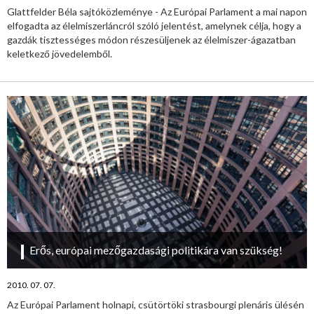
Glattfelder Béla sajtóközleménye - Az Európai Parlament a mai napon
elfogadta az élelmiszerláncról szóló jelentést, amelynek célja, hogy a
gazdák tisztességes módon részesüljenek az élelmiszer-ágazatban
keletkező jövedelemből.
Erős, európai mezőgazdasági politikára van szükség!
2010. 07. 07.
Az Európai Parlament holnapi, csütörtöki strasbourgi plenáris ülésén