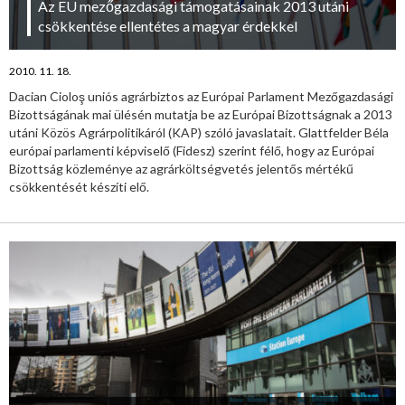
Az EU mezőgazdasági támogatásainak 2013 utáni
csökkentése ellentétes a magyar érdekkel
2010. 11. 18.
Dacian Cioloş uniós agrárbiztos az Európai Parlament Mezőgazdasági
Bizottságának mai ülésén mutatja be az Európai Bizottságnak a 2013
utáni Közös Agrárpolitikáról (KAP) szóló javaslatait. Glattfelder Béla
európai parlamenti képviselő (Fidesz) szerint félő, hogy az Európai
Bizottság közleménye az agrárköltségvetés jelentős mértékű
csökkentését készíti elő.