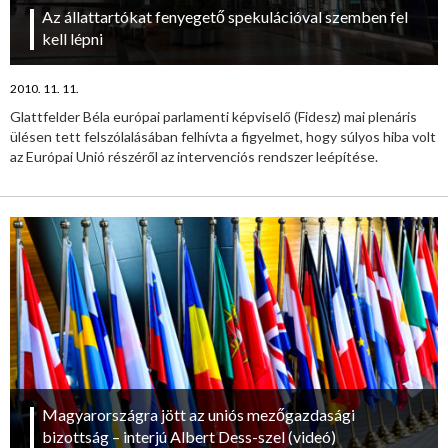
Az állattartókat fenyegető spekulációval szemben fel
kell lépni
2010. 11. 11.
Glattfelder Béla európai parlamenti képviselő (Fidesz) mai plenáris
ülésen tett felszólalásában felhívta a figyelmet, hogy súlyos hiba volt
az Európai Unió részéről az intervenciós rendszer leépítése.
Magyarországra jött az uniós mezőgazdasági
bizottság – interjú Albert Dess-szel (videó)