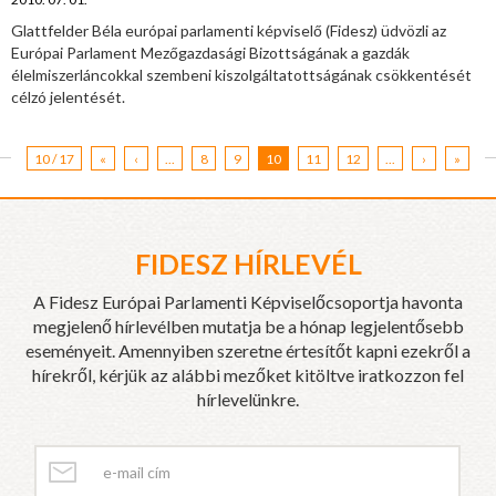
Glattfelder Béla európai parlamenti képviselő (Fidesz) üdvözli az
Európai Parlament Mezőgazdasági Bizottságának a gazdák
élelmiszerláncokkal szembeni kiszolgáltatottságának csökkentését
célzó jelentését.
10 / 17
«
‹
...
8
9
10
11
12
...
›
»
FIDESZ HÍRLEVÉL
A Fidesz Európai Parlamenti Képviselőcsoportja havonta
megjelenő hírlevélben mutatja be a hónap legjelentősebb
eseményeit. Amennyiben szeretne értesítőt kapni ezekről a
hírekről, kérjük az alábbi mezőket kitöltve iratkozzon fel
hírlevelünkre.