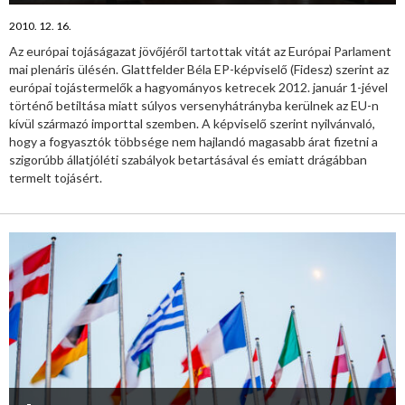
2010. 12. 16.
Az európai tojáságazat jövőjéről tartottak vitát az Európai Parlament
mai plenáris ülésén. Glattfelder Béla EP-képviselő (Fidesz) szerint az
európai tojástermelők a hagyományos ketrecek 2012. január 1-jével
történő betiltása miatt súlyos versenyhátrányba kerülnek az EU-n
kívül származó importtal szemben. A képviselő szerint nyilvánvaló,
hogy a fogyasztók többsége nem hajlandó magasabb árat fizetni a
szigorúbb állatjóléti szabályok betartásával és emiatt drágábban
termelt tojásért.