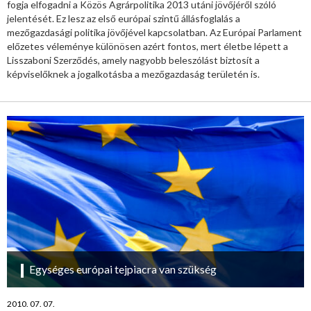
fogja elfogadni a Közös Agrárpolitika 2013 utáni jövőjéről szóló
jelentését. Ez lesz az első európai szintű állásfoglalás a
mezőgazdasági politika jövőjével kapcsolatban. Az Európai Parlament
előzetes véleménye különösen azért fontos, mert életbe lépett a
Lisszaboni Szerződés, amely nagyobb beleszólást biztosít a
képviselőknek a jogalkotásba a mezőgazdaság területén is.
Egységes európai tejpiacra van szükség
2010. 07. 07.