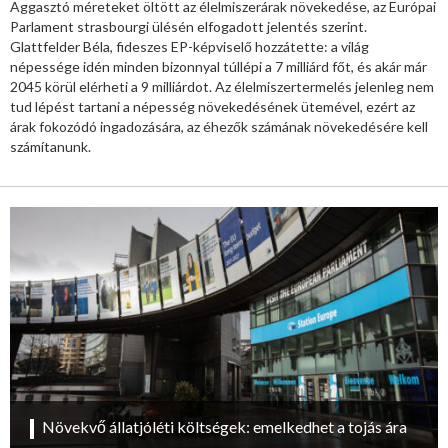
Aggasztó méreteket öltött az élelmiszerárak növekedése, az Európai
Parlament strasbourgi ülésén elfogadott jelentés szerint.
Glattfelder Béla, fideszes EP-képviselő hozzátette: a világ
népessége idén minden bizonnyal túllépi a 7 milliárd főt, és akár már
2045 körül elérheti a 9 milliárdot. Az élelmiszertermelés jelenleg nem
tud lépést tartani a népesség növekedésének ütemével, ezért az
árak fokozódó ingadozására, az éhezők számának növekedésére kell
számítanunk.
Növekvő állatjóléti költségek: emelkedhet a tojás ára