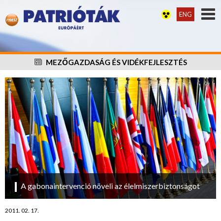
ENG
MEZŐGAZDASÁG ÉS VIDÉKFEJLESZTÉS
A gabonaintervenció növeli az élelmiszerbiztonságot
2011. 02. 17.