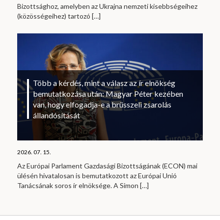
Bizottsághoz, amelyben az Ukrajna nemzeti kisebbségeihez
(közösségeihez) tartozó
[…]
Több a kérdés, mint a válasz az ír elnökség
bemutatkozása után: Magyar Péter kezében
van, hogy elfogadja-e a brüsszeli zsarolás
állandósítását
2026. 07. 15.
Az Európai Parlament Gazdasági Bizottságának (ECON) mai
ülésén hivatalosan is bemutatkozott az Európai Unió
Tanácsának soros ír elnöksége. A Simon
[…]