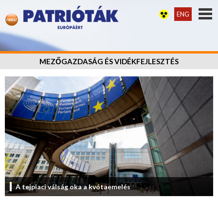
ENG
MEZŐGAZDASÁG ÉS VIDÉKFEJLESZTÉS
A tejpiaci válság oka a kvótaemelés