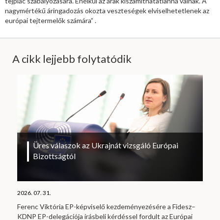
tejpiac szabályozására. Enélkül az árak kiszámíthatatlanná válnak. A
nagymértékű áringadozás okozta veszteségek elviselhetetlenek az
európai tejtermelők számára” .
A cikk lejjebb folytatódik
Üres válaszok az Ukrajnát vizsgáló Európai
Bizottságtól
2026. 07. 31.
Ferenc Viktória EP-képviselő kezdeményezésére a Fidesz–
KDNP EP-delegációja írásbeli kérdéssel fordult az Európai