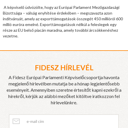
A képviselő üdvözölte, hogy az Európai Parlament Mezőgazdasági
Bizottsága – válság enyhítése érdekében – megszavazta azon
indítványát, amely az exporttámogatások összegét 450 millióról 600
millió euróra emelné. Exporttámogatások nélkül a feleslegek egy
része az EU belső piacán maradna, amely további árcsökkenéshez
vezetne.
FIDESZ HÍRLEVÉL
A Fidesz Európai Parlamenti Képviselőcsoportja havonta
megjelenő hírlevélben mutatja be a hónap legjelentősebb
eseményeit. Amennyiben szeretne értesítőt kapni ezekről a
hírekről, kérjük az alábbi mezőket kitöltve iratkozzon fel
hírlevelünkre.