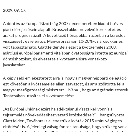
2009. 09. 17.
A döntés az Európai Bizottság 2007 decemberében kiadott téves
piaci előrejelzésein alapult. Brüsszel akkor növekvő keresletet és
árakat prognosztizált. A következő hónapokban azonban a kereslet
visszaesett és jelentős, Magyarországon 10-20%-os árcsökkenés
volt tapasztalható. Glattfelder Béla ezért a kvótaemelés 2008.
márciusi európai parlamenti vitájában óvatosságra intette az európai
döntéshozókat, és elvetette a kvótaemelésre vonatkozó
javaslatokat.
A képviselő emlékeztetett arra is, hogy a magyar néppárti delegáció
ezt követően a kvótaemelés ellen szavazott, és arra szólította fel a
magyar mezőgazdasági minisztert – hiába -, hogy az Agrárminiszterek
Tanácsában utasítsa el a kvótaemelést.
„Az Európai Uniónak ezért haladéktalanul vissza kell vonnia a
tejtermelés növekedéséhez vezető intézkedéseit” – hangsúlyozta
Glattfelder. „Továbbra is ellenezzük a kvóták 2015 utáni végleges
eltörlését is. A jelenlegi válság fontos tanulsága, hogy szükség van a