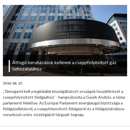
Átfogó beruházások kellenek a cseppfolyósított gáz
behozatalához
2016. 06. 15.
„Támogatni kell a leginkább kiszolgáltatott országok hozzáférését a
cseppfolyósított földgázhoz” - hangsúlyozta a Gyürk András, a téma
parlamenti felelőse. Az Európai Parlament energiaügyi bizottsága a
földgázellátásról, a cseppfolyósított földgázról és a földgáztárolásra
vonatkozó uniós stratégiáról tárgyalt tegnap.