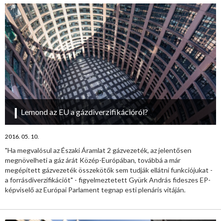
Lemond az EU a gázdiverzifikációról?
2016. 05. 10.
"Ha megvalósul az Északi Áramlat 2 gázvezeték, az jelentősen
megnövelheti a gáz árát Közép-Európában, továbbá a már
megépített gázvezeték összekötők sem tudják ellátni funkciójukat -
a forrásdiverzifikációt" - figyelmeztetett Gyürk András fideszes EP-
képviselő az Európai Parlament tegnap esti plenáris vitáján.