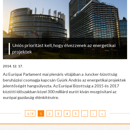
Uniós prioritást kell, hogy élvezzenek az energetikai
projektek
2014. 12. 17.
Az Európai Parlament mai plenáris vitájában a Juncker-bizottság
beruházási csomagja kapcsán Gyürk András az energetikai projektek
jelentőségét hangsúlyozta. Az Európai Bizottság a 2015 és 2017
közötti időszakban közel 300 milliárd eurót kíván mozgósítani az
európai gazdaság élénkítésére.
1 / 9
1
2
3
4
5
...
›
»