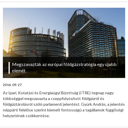
Megszavazták az európai földgázstratégia egy újabb
elemét
2016. 09. 27.
Az Ipari, Kutatási és Energiaügyi Bizottság (ITRE) tegnap nagy
többséggel megszavazta a cseppfolyósított földgázról és
földgáztárolásról szóló parlamenti jelentést. Gyürk András, a jelentés
néppárti felelőse szerint kiemelt fontosságú a tagállamok függőségi
helyzetének csökkentése.