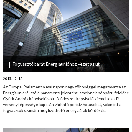
Fogyasztóbarát Energiaunióhoz vezet az út
2015. 12. 15.
Az Európai Parlament a mai napon nagy többséggel megszavazta az
Energiaunióról szóló parlamenti jelentést, amelynek néppárti felelőse
Gyürk András képviselő volt. A fideszes képviselő kiemelte az EU
versenyképessége kapcsán várható pozitív hatásokat, valamint a
fogyasztók számára megfizethető energiaárak kérdését.