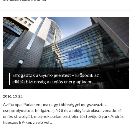
Elfogadták a Gyürk-jelentést – Erősödik az
ellátásbiztonság az uniós energiapiacon
2016. 10. 25.
Az Európai Parlament ma nagy többséggel megszavazta a
cseppfolyósított földgázra (LNG) és a földgáztárolásra vonatkozó
uniós stratégiát, melynek parlamenti jelentéstevője Gyürk András
fideszes EP-képviselő volt.