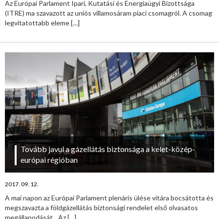
Az Európai Parlament Ipari, Kutatási és Energiaügyi Bizottsága
(ITRE) ma szavazott az uniós villamosáram piaci csomagról. A csomag
legvitatottabb eleme
[…]
Tovább javul a gázellátás biztonsága a kelet-közép-
európai régióban
2017. 09. 12.
A mai napon az Európai Parlament plenáris ülése vitára bocsátotta és
megszavazta a földgázellátás biztonsági rendelet első olvasatos
megállapodását. „Az
[…]