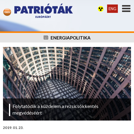
ENG
ENERGIAPOLITIKA
Folytatódik a küzdelem a rezsicsökkentés
megvédéséért
2019. 01. 23.