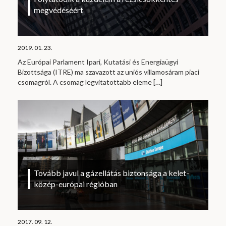
megvédéséért
2019. 01. 23.
Az Európai Parlament Ipari, Kutatási és Energiaügyi
Bizottsága (ITRE) ma szavazott az uniós villamosáram piaci
csomagról. A csomag legvitatottabb eleme
[…]
Tovább javul a gázellátás biztonsága a kelet-
közép-európai régióban
2017. 09. 12.