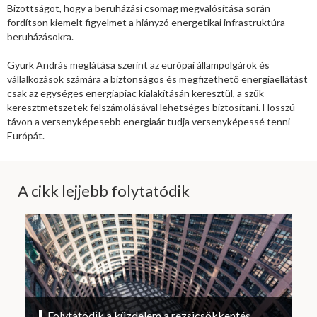
Bizottságot, hogy a beruházási csomag megvalósítása során
fordítson kiemelt figyelmet a hiányzó energetikai infrastruktúra
beruházásokra.
Gyürk András meglátása szerint az európai állampolgárok és
vállalkozások számára a biztonságos és megfizethető energiaellátást
csak az egységes energiapiac kialakításán keresztül, a szűk
keresztmetszetek felszámolásával lehetséges biztosítani. Hosszú
távon a versenyképesebb energiaár tudja versenyképessé tenni
Európát.
A cikk lejjebb folytatódik
Folytatódik a küzdelem a rezsicsökkentés