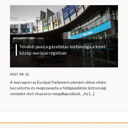
Tovább javul a gázellátás biztonsága a kelet-
közép-európai régióban
2017. 09. 12.
A mai napon az Európai Parlament plenáris ülése vitára
bocsátotta és megszavazta a földgázellátás biztonsági
rendelet első olvasatos megállapodását. „Az
[…]