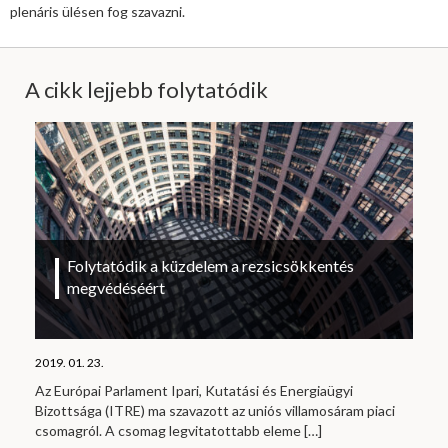
plenáris ülésen fog szavazni.
A cikk lejjebb folytatódik
Folytatódik a küzdelem a rezsicsökkentés
megvédéséért
2019. 01. 23.
Az Európai Parlament Ipari, Kutatási és Energiaügyi
Bizottsága (ITRE) ma szavazott az uniós villamosáram piaci
csomagról. A csomag legvitatottabb eleme
[…]