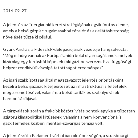
2016. 09. 27.
A jelentés az Energiaunió keretstratégiájának egyik fontos eleme,
amely a belső gázpiac rugalmasabbá tételét és az ellátásbiztonság
növelését tűzte ki céljául.
Gyürk András, a Fidesz EP-delegációjának vezetője hangsúlyozta:
"Még mindig vannak az Európai Unión belül olyan tagállamok, melyek
kizárólag egy forrásból képesek földgázt beszerezni. Ez a függőségi
helyzet rendkívüli kiszolgáltatottságot eredményez”.
Az ipari szakbizottság által megszavazott jelentés prioritásként
kezeli a belső gázpiac kiteljesítését az infrastrukturális feltételek
megteremetésével, valamint a belső tarifák és szabályozások
harmonizációjával.
A tárgyalások során a frakciók közötti vitás pontok egyike a túlzottan
szigorú klímapolitikai kitűzések, valamint a nem-konvencionális
gázkitermelés közbeni mentán-szivárgás témája volt.
A jelentésről a Parlament várhatóan október végén, a strasbourgi