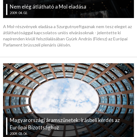
Nem elég átlátható a Mol eladása
2009. 04. 02.
A Mol-részvények eladása a Szurgutnyeftgaznak nem tesz eleget az
átláthatósággal kapcsolatos uniós elvárásoknak - jelentette ki
napirenden kívüli felszólalásában Gyürk András (Fidesz) az Európai
Parlament brüsszeli plenáris ülésén.
Magyarországi áramszünetek: írásbeli kérdés az
Európai Bizottsághoz
2009. 03. 06.