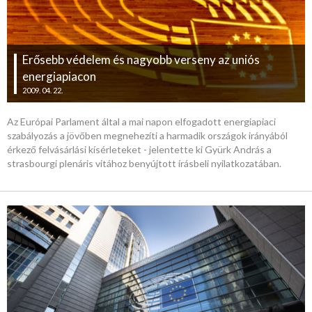
Erősebb védelem és nagyobb verseny az uniós
energiapiacon
2009. 04. 22.
Az Európai Parlament által a mai napon elfogadott energiapiaci
szabályozás a jövőben megnehezíti a harmadik országok irányából
érkező felvásárlási kísérleteket - jelentette ki Gyürk András a
strasbourgi plenáris vitához benyújtott írásbeli nyilatkozatában.