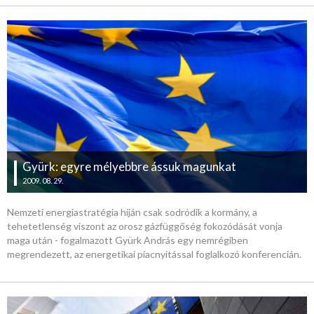
Gyürk: egyre mélyebbre ássuk magunkat
2009. 08. 29.
Nemzeti energiastratégia híján csak sodródik a kormány, a
tehetetlenség viszont az orosz gázfüggőség fokozódását vonja
maga után - fogalmazott Gyürk András egy nemrégiben
megrendezett, az energetikai piacnyitással foglalkozó konferencián.