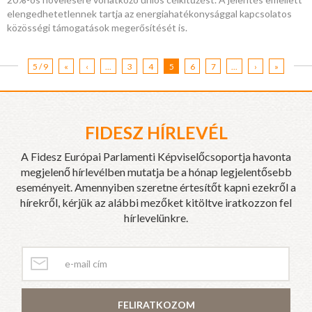
elengedhetetlennek tartja az energiahatékonysággal kapcsolatos
közösségi támogatások megerősítését is.
5 / 9
«
‹
...
3
4
5
6
7
...
›
»
FIDESZ HÍRLEVÉL
A Fidesz Európai Parlamenti Képviselőcsoportja havonta
megjelenő hírlevélben mutatja be a hónap legjelentősebb
eseményeit. Amennyiben szeretne értesítőt kapni ezekről a
hírekről, kérjük az alábbi mezőket kitöltve iratkozzon fel
hírlevelünkre.
FELIRATKOZOM