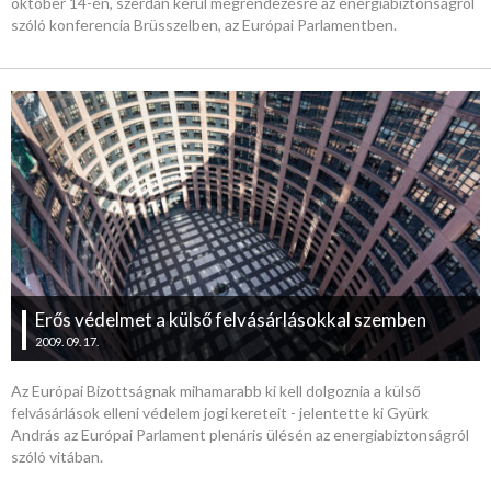
október 14-én, szerdán kerül megrendezésre az energiabiztonságról
szóló konferencia Brüsszelben, az Európai Parlamentben.
Erős védelmet a külső felvásárlásokkal szemben
2009. 09. 17.
Az Európai Bizottságnak mihamarabb ki kell dolgoznia a külső
felvásárlások elleni védelem jogi kereteit - jelentette ki Gyürk
András az Európai Parlament plenáris ülésén az energiabiztonságról
szóló vitában.