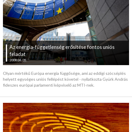
Az energia-függetlenség erősítése fontos uniós
feladat
2009. 06. 05.
Olyan mértékű Európa energia függősége, ami az eddigi szócséplés
helyett egységes uniós fellépést követel - nyilatkozta Gyürk András
fideszes európai parlamenti képviselő az MTI-nek.