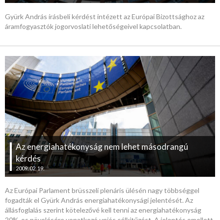
Gyürk András írásbeli kérdést intézett az Európai Bizottsághoz az
áramfogyasztók jogorvoslati lehetőségeivel kapcsolatban.
Az energiahatékonyság nem lehet másodrangú
kérdés
2009. 02. 19.
Az Európai Parlament brüsszeli plenáris ülésén nagy többséggel
fogadták el Gyürk András energiahatékonysági jelentését. Az
állásfoglalás szerint kötelezővé kell tenni az energiahatékonyság
20%-os növelésére vonatkozó uniós célkitűzést. A jelentés emellett