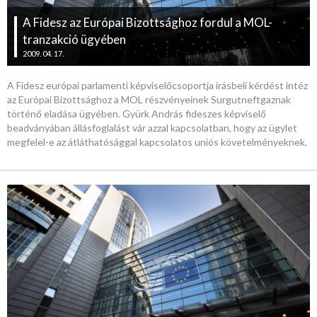
A Fidesz az Európai Bizottsághoz fordul a MOL-
tranzakció ügyében
2009. 04. 17.
A Fidesz európai parlamenti képviselőcsoportja írásbeli kérdést intéz
az Európai Bizottsághoz a MOL részvényeinek Surgutneftgaznak
történő eladása ügyében. Gyürk András fideszes képviselő
beadványában állásfoglalást vár azzal kapcsolatban, hogy az ügylet
megfelel-e az átláthatósággal kapcsolatos uniós követelményeknek.