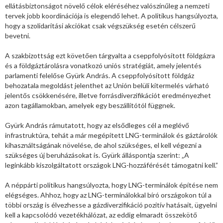
ellátásbiztonságot növelő célok eléréséhez valószínűleg a nemzeti
tervek jobb koordinációja is elegendő lehet. A politikus hangsúlyozta,
hogy a szolidaritási akciókat csak végszükség esetén célszerű
bevetni.
A szakbizottság ezt követően tárgyalta a cseppfolyósított földgázra
és a földgáztárolásra vonatkozó uniós stratégiát, amely jelentés
parlamenti felelőse Gyürk András. A cseppfolyósított földgáz
behozatala megoldást jelenthet az Unión belüli kitermelés várható
jelentős csökkenésére, illetve forrásdiverzifikációt eredményezhet
azon tagállamokban, amelyek egy beszállítótól függnek.
Gyürk András rámutatott, hogy az elsődleges cél a meglévő
infrastruktúra, tehát a már megépített LNG-terminálok és gáztárolók
kihasználtságának növelése, de ahol szükséges, el kell végezni a
szükséges új beruházásokat is. Gyürk álláspontja szerint: „A
leginkább kiszolgáltatott országok LNG-hozzáférését támogatni kell.”
A néppárti politikus hangsúlyozta, hogy LNG-terminálok építése nem
elégséges. Ahhoz, hogy az LNG-terminálokkal bíró országokon túl a
többi ország is élvezhesse a gázdiverzifikáció pozitív hatásait, ügyelni
kell a kapcsolódó vezetékhálózat, az eddig elmaradt összekötő