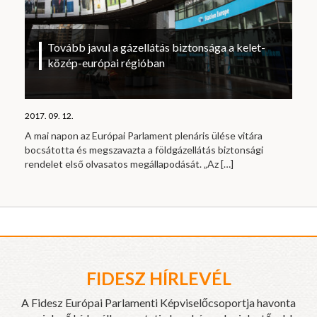
Tovább javul a gázellátás biztonsága a kelet-
közép-európai régióban
2017. 09. 12.
A mai napon az Európai Parlament plenáris ülése vitára
bocsátotta és megszavazta a földgázellátás biztonsági
rendelet első olvasatos megállapodását. „Az
[…]
FIDESZ HÍRLEVÉL
A Fidesz Európai Parlamenti Képviselőcsoportja havonta