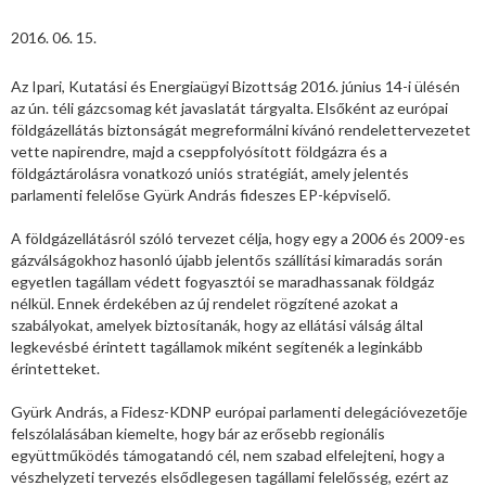
2016. 06. 15.
Az Ipari, Kutatási és Energiaügyi Bizottság 2016. június 14-i ülésén
az ún. téli gázcsomag két javaslatát tárgyalta. Elsőként az európai
földgázellátás biztonságát megreformálni kívánó rendelettervezetet
vette napirendre, majd a cseppfolyósított földgázra és a
földgáztárolásra vonatkozó uniós stratégiát, amely jelentés
parlamenti felelőse Gyürk András fideszes EP-képviselő.
A földgázellátásról szóló tervezet célja, hogy egy a 2006 és 2009-es
gázválságokhoz hasonló újabb jelentős szállítási kimaradás során
egyetlen tagállam védett fogyasztói se maradhassanak földgáz
nélkül. Ennek érdekében az új rendelet rögzítené azokat a
szabályokat, amelyek biztosítanák, hogy az ellátási válság által
legkevésbé érintett tagállamok miként segítenék a leginkább
érintetteket.
Gyürk András, a Fidesz-KDNP európai parlamenti delegációvezetője
felszólalásában kiemelte, hogy bár az erősebb regionális
együttműködés támogatandó cél, nem szabad elfelejteni, hogy a
vészhelyzeti tervezés elsődlegesen tagállami felelősség, ezért az