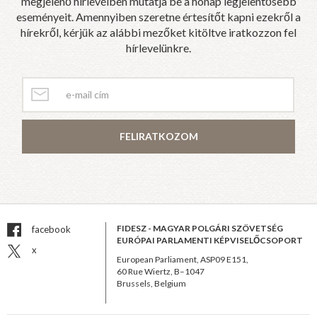
megjelenő hírlevélben mutatja be a hónap legjelentősebb
eseményeit. Amennyiben szeretne értesítőt kapni ezekről a
hírekről, kérjük az alábbi mezőket kitöltve iratkozzon fel
hírlevelünkre.
FELIRATKOZOM
FIDESZ - MAGYAR POLGÁRI SZÖVETSÉG
facebook
EURÓPAI PARLAMENTI KÉPVISELŐCSOPORT
x
European Parliament, ASP09 E151,
60 Rue Wiertz, B–1047
Brussels, Belgium