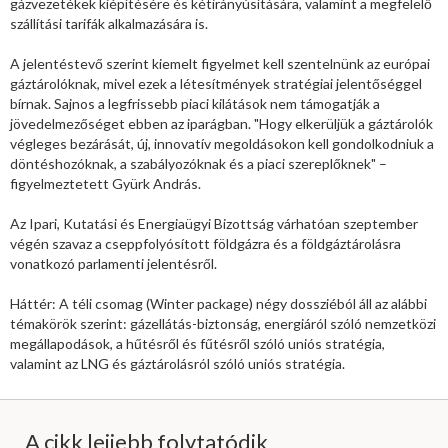
gázvezetékek kiépítésére és kétirányúsítására, valamint a megfelelő
szállítási tarifák alkalmazására is.
A jelentéstevő szerint kiemelt figyelmet kell szentelnünk az európai
gáztárolóknak, mivel ezek a létesítmények stratégiai jelentőséggel
bírnak. Sajnos a legfrissebb piaci kilátások nem támogatják a
jövedelmezőséget ebben az iparágban. "Hogy elkerüljük a gáztárolók
végleges bezárását, új, innovatív megoldásokon kell gondolkodniuk a
döntéshozóknak, a szabályozóknak és a piaci szereplőknek" –
figyelmeztetett Gyürk András.
Az Ipari, Kutatási és Energiaügyi Bizottság várhatóan szeptember
végén szavaz a cseppfolyósított földgázra és a földgáztárolásra
vonatkozó parlamenti jelentésről.
Háttér: A téli csomag (Winter package) négy dossziéból áll az alábbi
témakörök szerint: gázellátás-biztonság, energiáról szóló nemzetközi
megállapodások, a hűtésről és fűtésről szóló uniós stratégia,
valamint az LNG és gáztárolásról szóló uniós stratégia.
A cikk lejjebb folytatódik