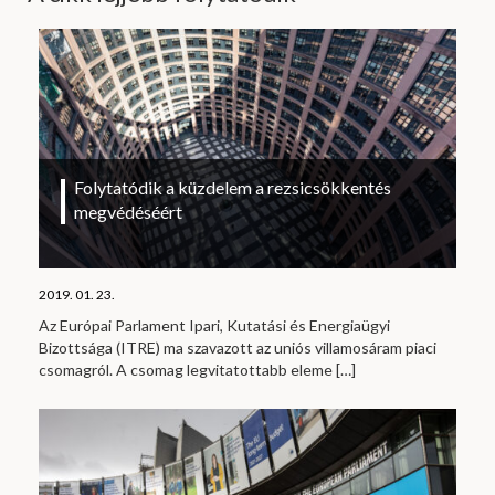
Folytatódik a küzdelem a rezsicsökkentés
megvédéséért
2019. 01. 23.
Az Európai Parlament Ipari, Kutatási és Energiaügyi
Bizottsága (ITRE) ma szavazott az uniós villamosáram piaci
csomagról. A csomag legvitatottabb eleme
[…]