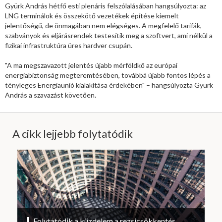
Gyürk András hétfő esti plenáris felszólalásában hangsúlyozta: az
LNG terminálok és összekötő vezetékek építése kiemelt
jelentőségű, de önmagában nem elégséges. A megfelelő tarifák,
szabványok és eljárásrendek testesítik meg a szoftvert, ami nélkül a
fizikai infrastruktúra üres hardver csupán.
"A ma megszavazott jelentés újabb mérföldkő az európai
energiabiztonság megteremtésében, továbbá újabb fontos lépés a
tényleges Energiaunió kialakítása érdekében" – hangsúlyozta Gyürk
András a szavazást követően.
A cikk lejjebb folytatódik
Folytatódik a küzdelem a rezsicsökkentés