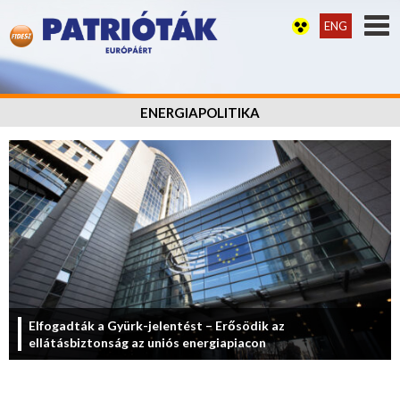
ENG
ENERGIAPOLITIKA
Elfogadták a Gyürk-jelentést – Erősödik az
ellátásbiztonság az uniós energiapiacon