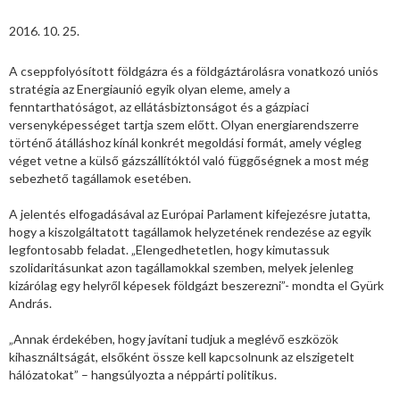
2016. 10. 25.
A cseppfolyósított földgázra és a földgáztárolásra vonatkozó uniós
stratégia az Energiaunió egyik olyan eleme, amely a
fenntarthatóságot, az ellátásbiztonságot és a gázpiaci
versenyképességet tartja szem előtt. Olyan energiarendszerre
történő átálláshoz kínál konkrét megoldási formát, amely végleg
véget vetne a külső gázszállítóktól való függőségnek a most még
sebezhető tagállamok esetében.
A jelentés elfogadásával az Európai Parlament kifejezésre jutatta,
hogy a kiszolgáltatott tagállamok helyzetének rendezése az egyik
legfontosabb feladat. „Elengedhetetlen, hogy kimutassuk
szolidaritásunkat azon tagállamokkal szemben, melyek jelenleg
kizárólag egy helyről képesek földgázt beszerezni”- mondta el Gyürk
András.
„Annak érdekében, hogy javítani tudjuk a meglévő eszközök
kihasználtságát, elsőként össze kell kapcsolnunk az elszigetelt
hálózatokat” – hangsúlyozta a néppárti politikus.