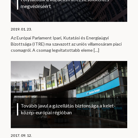
megvédéséért
2019. 01. 23.
Az Európai Parlament Ipari, Kutatási és Energiaügyi
Bizottsága (ITRE) ma szavazott az uniós villamosáram piaci
csomagról. A csomag legvitatottabb eleme
[…]
Tovább javul a gázellátás biztonsága a kelet-
közép-európai régióban
2017. 09. 12.