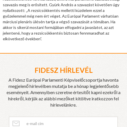
szavazás meg is erősített. Gyürk András a szavazást követően úgy
nyilatkozott: „A rezsicsökkentés melletti küzdelem ezzel a
győzelemmel még nem ért véget. Az Európai Parlament várhatóan
márciusi plenáris ülésén tartja a végső szavazását a témában. Ha
akkor is sikerül mostani formájában elfogadni a javaslatot, az azt
jelentené, hogy a rezsicsökkentés biztosan fennmaradhat az
elkövetkező években”.
FIDESZ HÍRLEVÉL
A Fidesz Európai Parlamenti Képviselőcsoportja havonta
megjelenő hírlevélben mutatja be a hónap legjelentősebb
eseményeit. Amennyiben szeretne értesítőt kapni ezekről a
hírekről, kérjük az alábbi mezőket kitöltve iratkozzon fel
hírlevelünkre.