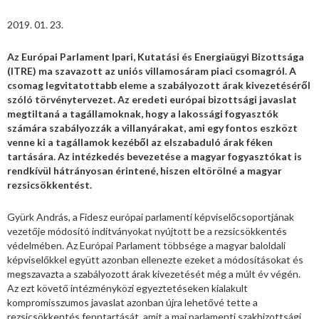
2019. 01. 23.
Az Európai Parlament Ipari, Kutatási és Energiaügyi Bizottsága
(ITRE) ma szavazott az uniós villamosáram piaci csomagról. A
csomag legvitatottabb eleme a szabályozott árak kivezetéséről
szóló törvénytervezet. Az eredeti európai bizottsági javaslat
megtiltaná a tagállamoknak, hogy a lakossági fogyasztók
számára szabályozzák a villanyárakat, ami egy fontos eszközt
venne ki a tagállamok kezéből az elszabaduló árak féken
tartására. Az intézkedés bevezetése a magyar fogyasztókat is
rendkívül hátrányosan érintené, hiszen eltörölné a magyar
rezsicsökkentést.
Gyürk András, a Fidesz európai parlamenti képviselőcsoportjának
vezetője módosító indítványokat nyújtott be a rezsicsökkentés
védelmében. Az Európai Parlament többsége a magyar baloldali
képviselőkkel együtt azonban ellenezte ezeket a módosításokat és
megszavazta a szabályozott árak kivezetését még a múlt év végén.
Az ezt követő intézményközi egyeztetéseken kialakult
kompromisszumos javaslat azonban újra lehetővé tette a
rezsicsökkentés fenntartását, amit a mai parlamenti szakbizottsági