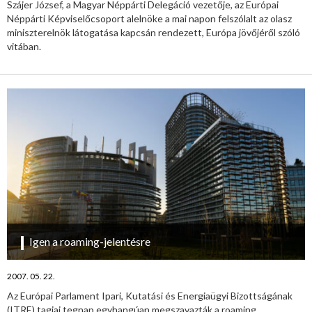
Szájer József, a Magyar Néppárti Delegáció vezetője, az Európai
Néppárti Képviselőcsoport alelnöke a mai napon felszólalt az olasz
miniszterelnök látogatása kapcsán rendezett, Európa jövőjéről szóló
vitában.
Igen a roaming-jelentésre
2007. 05. 22.
Az Európai Parlament Ipari, Kutatási és Energiaügyi Bizottságának
(ITRE) tagjai tegnap egyhangúan megszavazták a roaming