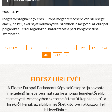
2007. 05. 19.
Magyarországnak egy erős Európa megteremtésére van szüksége,
amely, ha kell, akár saját kormányaival szemben is megvédi az európai
polgárokat - erről fogadott el határozatot a párt kongresszusa
szombaton.
494 / 495
«
‹
...
10
20
30
...
491
492
493
494
495
›
FIDESZ HÍRLEVÉL
A Fidesz Európai Parlamenti Képviselőcsoportja havonta
megjelenő hírlevélben mutatja be a hónap legjelentősebb
eseményeit. Amennyiben szeretne értesítőt kapni ezekről a
hírekről, kérjük az alábbi mezőket kitöltve iratkozzon fel
hírlevelünkre.