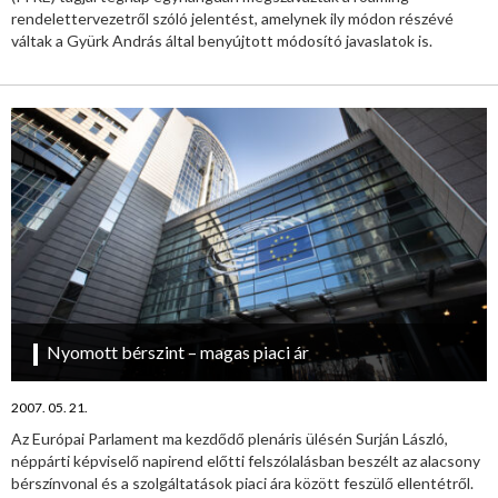
rendelettervezetről szóló jelentést, amelynek ily módon részévé
váltak a Gyürk András által benyújtott módosító javaslatok is.
Nyomott bérszint – magas piaci ár
2007. 05. 21.
Az Európai Parlament ma kezdődő plenáris ülésén Surján László,
néppárti képviselő napirend előtti felszólalásban beszélt az alacsony
bérszínvonal és a szolgáltatások piaci ára között feszülő ellentétről.