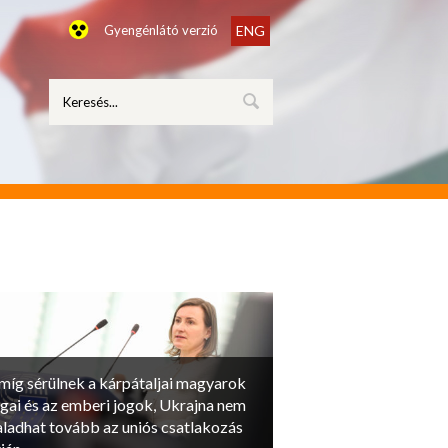
Gyengénlátó verzió
ENG
míg sérülnek a kárpátaljai magyarok
ogai és az emberi jogok, Ukrajna nem
aladhat tovább az uniós csatlakozás