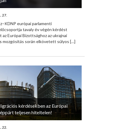
tján
. 27.
sz–KDNP európai parlamenti
lőcsoportja tavaly év végén kérdést
t az Európai Bizottsághoz az ukrajnai
s mozgósítás során elkövetett súlyos
[…]
igrációs kérdésekben az Európai
éppárt teljesen hiteltelen!
. 22.