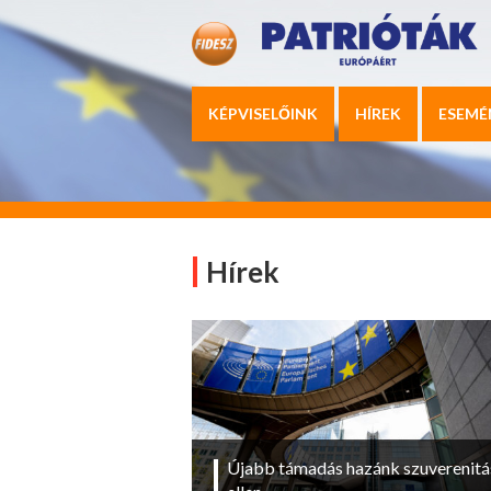
KÉPVISELŐINK
HÍREK
ESEMÉ
Hírek
Újabb támadás hazánk szuverenitá