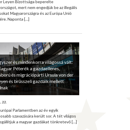
er Leyen Bizottsága beperelte
rszágot, mert nem engedjük be az illegális
sokat Magyarországra és az Európa Unió
tére. Naponta
[…]
gyszer és mindenkorra világossá vált:
agyar Péterék a gazdaellenes,
áború és migrációpárti Ursula von der
eyen és brüsszeli gazdáik mellett
llnak
. 22.
Európai Parlamentben az év egyik
osabb szavazására került sor. A tét világos
egállítjuk a magyar gazdákat tönkretevő
[…]