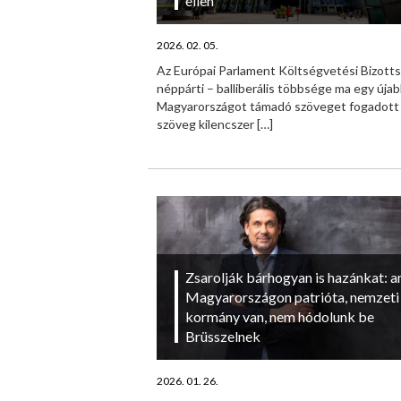
ellen
2026. 02. 05.
Az Európai Parlament Költségvetési Bizott
néppárti – balliberális többsége ma egy újab
Magyarországot támadó szöveget fogadott 
szöveg kilencszer
[…]
Zsarolják bárhogyan is hazánkat: 
Magyarországon patrióta, nemzeti
kormány van, nem hódolunk be
Brüsszelnek
2026. 01. 26.