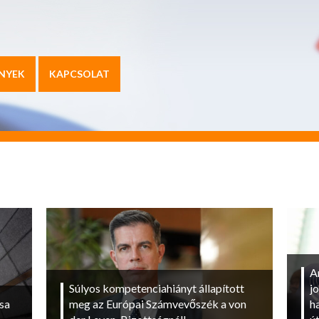
NYEK
KAPCSOLAT
A
Súlyos kompetenciahiányt állapított
j
sa
meg az Európai Számvevőszék a von
h