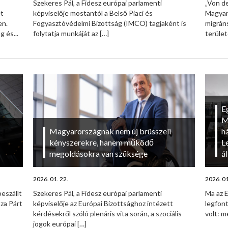
Szekeres Pál, a Fidesz európai parlamenti
„Von d
ét
képviselője mostantól a Belső Piaci és
Magyaro
en.
Fogyasztóvédelmi Bizottság (IMCO) tagjaként is
migrán
 és...
folytatja munkáját az
[…]
terüle
E
M
Magyarországnak nem új brüsszeli
h
kényszerekre, hanem működő
L
megoldásokra van szüksége
á
2026. 01. 22.
2026. 01
eszállt
Szekeres Pál, a Fidesz európai parlamenti
Ma az 
za Párt
képviselője az Európai Bizottsághoz intézett
legfont
kérdésekről szóló plenáris vita során, a szociális
volt: m
jogok európai
[…]