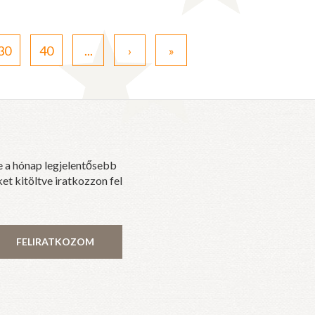
30
40
...
›
»
e a hónap legjelentősebb
et kitöltve iratkozzon fel
FELIRATKOZOM