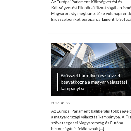
Az Európai Parlament Költségvetési és
Költségvetési Ellenőrző Bizottságában ism
Magyarország megbüntetése volt napirend
Brüsszelben két európai parlamenti bizottság
Brüsszel bármilyen eszközzel
beavatkozna a magyar választási
kampányba
2026. 01. 22.
Az Európai Parlament balliberális többsége b
a magyarországi választási kampányba. A Tis
szövetségesei Magyarország és Európa
biztonságát is feláldoznák
[…]