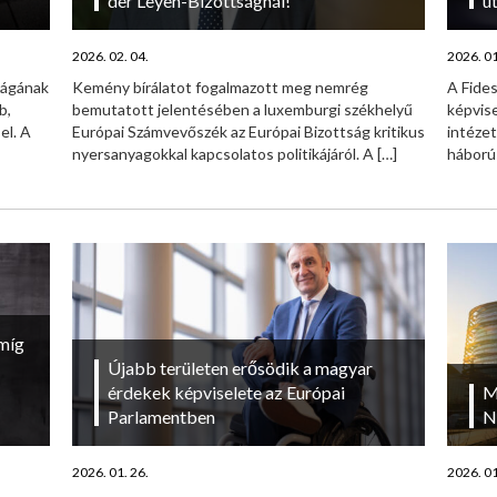
der Leyen-Bizottságnál!
ú
2026. 02. 04.
2026. 01
ságának
Kemény bírálatot fogalmazott meg nemrég
A Fide
b,
bemutatott jelentésében a luxemburgi székhelyű
képvise
el. A
Európai Számvevőszék az Európai Bizottság kritikus
intézet
nyersanyagokkal kapcsolatos politikájáról. A
[…]
háború
amíg
Újabb területen erősödik a magyar
érdekek képviselete az Európai
M
Parlamentben
N
2026. 01. 26.
2026. 01