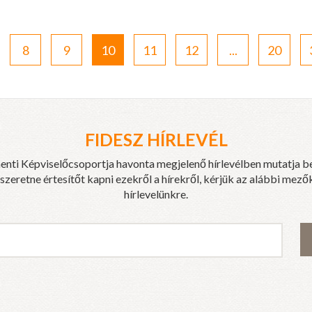
8
9
10
11
12
...
20
FIDESZ HÍRLEVÉL
enti Képviselőcsoportja havonta megjelenő hírlevélben mutatja b
eretne értesítőt kapni ezekről a hírekről, kérjük az alábbi mezők
hírlevelünkre.