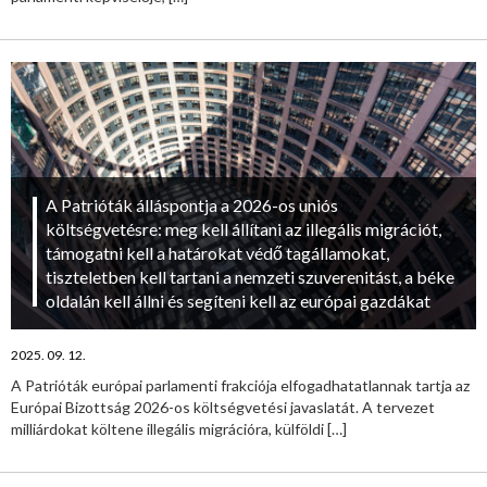
A Patrióták álláspontja a 2026-os uniós
költségvetésre: meg kell állítani az illegális migrációt,
támogatni kell a határokat védő tagállamokat,
tiszteletben kell tartani a nemzeti szuverenitást, a béke
oldalán kell állni és segíteni kell az európai gazdákat
2025. 09. 12.
A Patrióták európai parlamenti frakciója elfogadhatatlannak tartja az
Európai Bizottság 2026-os költségvetési javaslatát. A tervezet
milliárdokat költene illegális migrációra, külföldi
[…]