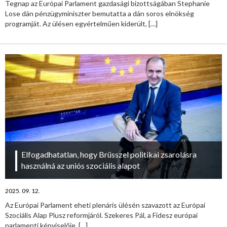
Tegnap az Európai Parlament gazdasági bizottságában Stephanie
Lose dán pénzügyminiszter bemutatta a dán soros elnökség
programját. Az ülésen egyértelműen kiderült,
[…]
Elfogadhatatlan, hogy Brüsszel politikai zsarolásra
használná az uniós szociális alapot
2025. 09. 12.
Az Európai Parlament eheti plenáris ülésén szavazott az Európai
Szociális Alap Plusz reformjáról. Szekeres Pál, a Fidesz európai
parlamenti képviselője,
[…]