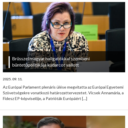
Brüsszel magyar hallgatókkal szembeni
büntetőpolitikája kudarcot vallott
2025. 09. 11.
Az Európai Parlament plenáris ülése megvitatta az Európai Egyetemi
Szövetségekre vonatkozó határozattervezetet. Vicsek Annamária, a
Fidesz EP-képviselője, a Patrióták Európáért
[…]