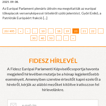
2025. 09. 08.
Az Európai Parlament plenáris ülésén ma megvitatták az európai
tőkepiacok versenyképessé tételéről szóló jelentést. Győri Enikő, a
Patrióták Európáért frakció
[…]
20 / 495
«
‹
...
10
...
18
19
20
21
22
...
30
40
50
...
›
»
FIDESZ HÍRLEVÉL
A Fidesz Európai Parlamenti Képviselőcsoportja havonta
megjelenő hírlevélben mutatja be a hónap legjelentősebb
eseményeit. Amennyiben szeretne értesítőt kapni ezekről a
hírekről, kérjük az alábbi mezőket kitöltve iratkozzon fel
hírlevelünkre.