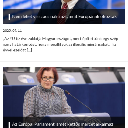
Nem lehet visszacsinálni azt, amit Európának okoztak
2025. 09. 11.
„Az EU tíz éve zaklatja Magyarországot, mert építettünk egy szép
nagy határkerítést, hogy megállítsuk az illegális migránsokat. Tíz
évvel ezelőtt
[…]
Az Európai Parlament ismét kettős mércét alkalmaz