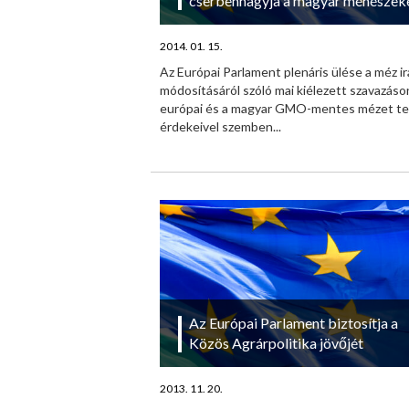
cserbenhagyja a magyar méhészek
2014. 01. 15.
Az Európai Parlament plenáris ülése a méz i
módosításáról szóló mai kiélezett szavazáso
európai és a magyar GMO-mentes mézet te
érdekeivel szemben...
Az Európai Parlament biztosítja a
Közös Agrárpolitika jövőjét
2013. 11. 20.