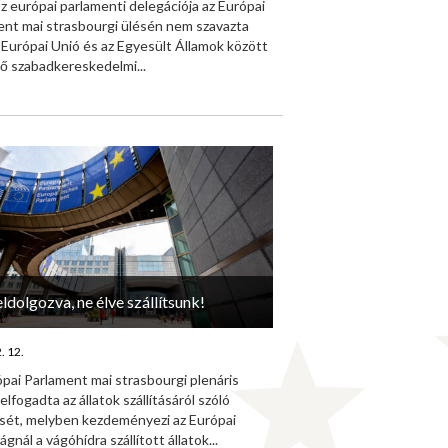
z európai parlamenti delegációja az Európai
ent mai strasbourgi ülésén nem szavazta
Európai Unió és az Egyesült Államok között
ő szabadkereskedelmi...
eldolgozva, ne élve szállítsunk!
. 12.
pai Parlament mai strasbourgi plenáris
elfogadta az állatok szállításáról szóló
ését, melyben kezdeményezi az Európai
ágnál a vágóhídra szállított állatok...