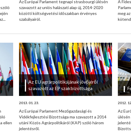
Az Európai Parlament tegnapi strasbourgi ülésén
A Fides
 szóló
szavazott az uniós halászati alap új, 2014-2020
Parlam
lején
közötti költségvetési időszakban érvényes
meg az 
...
szabályairól.
kötend
Az EU agrárpolitikájának jövőjéről
szavazott az EP szakbizottsága
F
2013. 01. 23.
2012. 12
n
Az Európai Parlament Mezőgazdasági és
Az Euró
zóló
Vidékfejlesztési Bizottsága ma szavazott a 2014
ülésén 
a ellen
utáni Közös Agrárpolitikáról (KAP) szóló három
jelent
jelentésről.
Bizotts