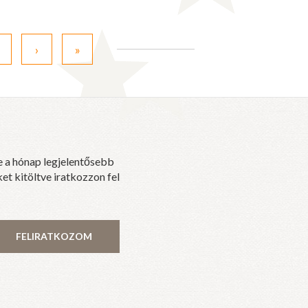
.
›
»
e a hónap legjelentősebb
et kitöltve iratkozzon fel
FELIRATKOZOM