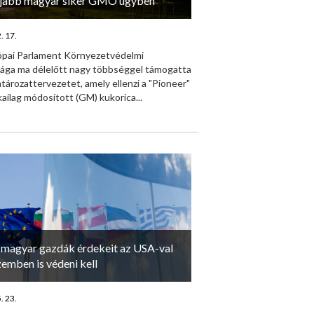
jabb magyar siker GMO ügyben
. 17.
ópai Parlament Környezetvédelmi
sága ma délelőtt nagy többséggel támogatta
atározattervezetet, amely ellenzi a "Pioneer"
ailag módosított (GM) kukorica...
 magyar gazdák érdekeit az USA-val
zemben is védeni kell
. 23.