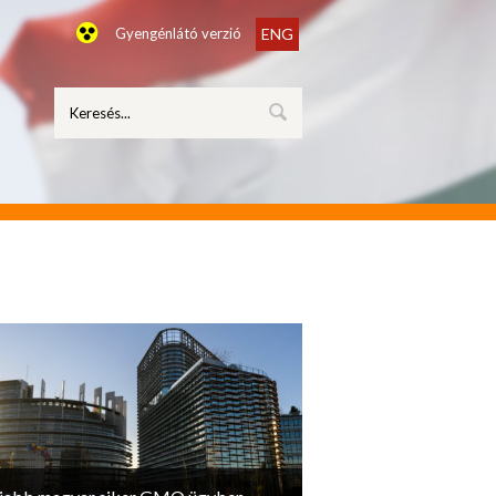
Gyengénlátó verzió
ENG