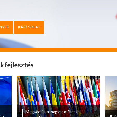
NYEK
KAPCSOLAT
kfejlesztés
Megvédjük a magyar méhészek