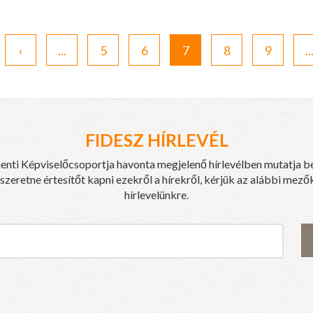
‹
...
5
6
7
8
9
..
FIDESZ HÍRLEVÉL
enti Képviselőcsoportja havonta megjelenő hírlevélben mutatja b
eretne értesítőt kapni ezekről a hírekről, kérjük az alábbi mezők
hírlevelünkre.