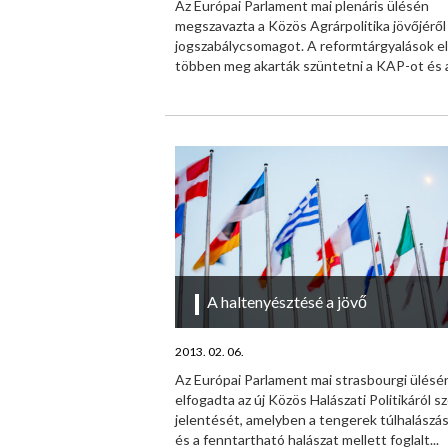
Az Európai Parlament mai plenáris ülésén
megszavazta a Közös Agrárpolitika jövőjéről
jogszabálycsomagot. A reformtárgyalások e
többen meg akarták szüntetni a KAP-ot és az
A haltenyésztésé a jövő
2013. 02. 06.
Az Európai Parlament mai strasbourgi ülésé
elfogadta az új Közös Halászati Politikáról s
jelentését, amelyben a tengerek túlhalászás
és a fenntartható halászat mellett foglalt...