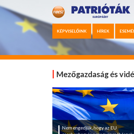
KÉPVISELŐINK
HÍREK
ESEMÉ
Mezőgazdaság és vidé
Nem engedjük, hogy az EU