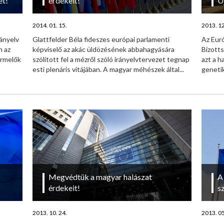
et!
érdekeit!
Ú
2014. 01. 15.
2013. 12
rányelv
Glattfelder Béla fideszes európai parlamenti
Az Eur
n az
képviselő az akác üldözésének abbahagyására
Bizott
rmelők
szólított fel a mézről szóló irányelvtervezet tegnap
azt a h
esti plenáris vitájában. A magyar méhészek által...
genetik
Megvédtük a magyar halászat
A
érdekeit!
s
2013. 10. 24.
2013. 05