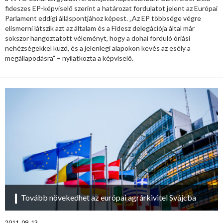
fideszes EP-képviselő szerint a határozat fordulatot jelent az Európai
Parlament eddigi álláspontjához képest. „Az EP többsége végre
elismerni látszik azt az általam és a Fidesz delegációja által már
sokszor hangoztatott véleményt, hogy a dohai forduló óriási
nehézségekkel küzd, és a jelenlegi alapokon kevés az esély a
megállapodásra” – nyilatkozta a képviselő.
Tovább növekedhet az európai agrárkivitel Svájcba
2011. 09. 13.