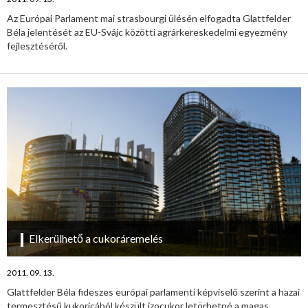
Az Európai Parlament mai strasbourgi ülésén elfogadta Glattfelder
Béla jelentését az EU-Svájc közötti agrárkereskedelmi egyezmény
fejlesztéséről.
Elkerülhető a cukoráremelés
2011. 09. 13.
Glattfelder Béla fideszes európai parlamenti képviselő szerint a hazai
termesztésű kukoricából készült izocukor letörhetné a magas