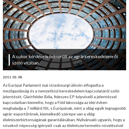
A cukor kérdése is felmerült az agrárkereskedelemről
szóló vitában
2011. 03. 08.
Az Európai Parlament mai strasbourgi ülésén elfogadta a
mezőgazdaság és a nemzetközi kereskedelem kapcsolatáról szóló
jelentését. Glattfelder Béla, fideszes EP-képviselő a jelentéssel
kapcsolatban kiemelte, hogy a Föld lakossága az idei évben
meghaladja a 7 milliárd főt, s Európának, mint a világ egyik legnagyobb
agrár-exportőrének, kiemelkedő szerepe van a világ
élelmiszerbiztonságának garantálásában. Nyilvánvaló ugyanis, hogy a
növekvő népesség igényeit csak az élelmiszertermelés növelésével