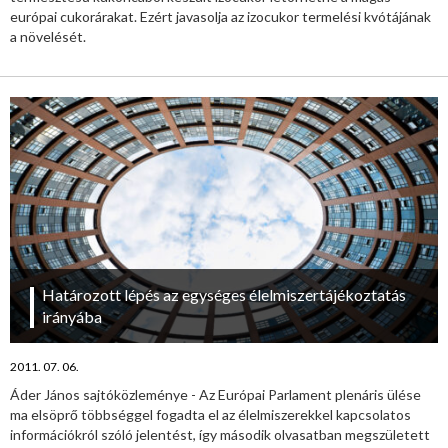
európai cukorárakat. Ezért javasolja az izocukor termelési kvótájának
a növelését.
Határozott lépés az egységes élelmiszertájékoztatás
irányába
2011. 07. 06.
Áder János sajtóközleménye - Az Európai Parlament plenáris ülése
ma elsöprő többséggel fogadta el az élelmiszerekkel kapcsolatos
információkról szóló jelentést, így második olvasatban megszületett