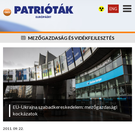
ENG
MEZŐGAZDASÁG ÉS VIDÉKFEJLESZTÉS
EU-Ukrajna szabadkereskedelem: mezőgazdasági
kockázatok
2011. 09. 22.