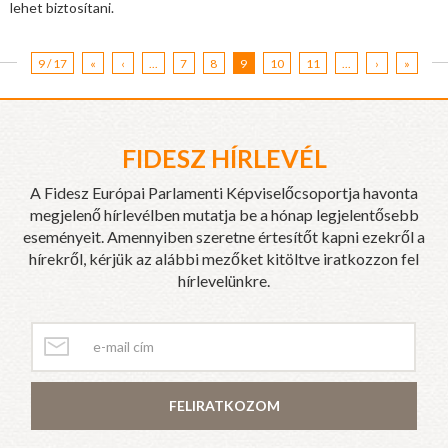
lehet biztosítani.
9 / 17
«
‹
...
7
8
9
10
11
...
›
»
FIDESZ HÍRLEVÉL
A Fidesz Európai Parlamenti Képviselőcsoportja havonta
megjelenő hírlevélben mutatja be a hónap legjelentősebb
eseményeit. Amennyiben szeretne értesítőt kapni ezekről a
hírekről, kérjük az alábbi mezőket kitöltve iratkozzon fel
hírlevelünkre.
FELIRATKOZOM