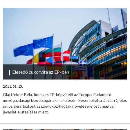
Élesedő cukorvita az EP-ben
2011. 03. 15.
Glattfelder Béla, fideszes EP-képviselő az Európai Parlament
mezőgazdasági bizottságának mai ülésén élesen bírálta Dacian Çiolos
uniós agrárbiztost az izoglükóz-kvóták növelésére tett magyar
javaslat elutasítása miatt.