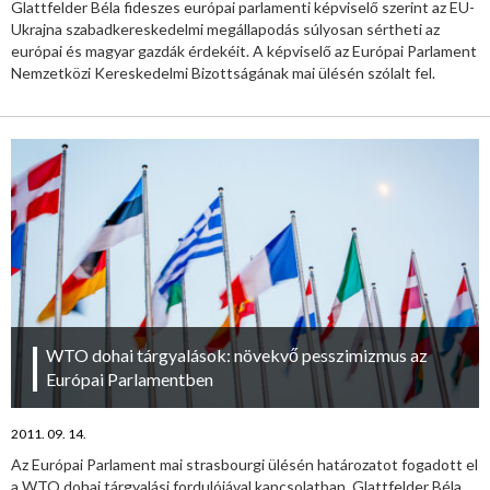
Glattfelder Béla fideszes európai parlamenti képviselő szerint az EU-
Ukrajna szabadkereskedelmi megállapodás súlyosan sértheti az
európai és magyar gazdák érdekéit. A képviselő az Európai Parlament
Nemzetközi Kereskedelmi Bizottságának mai ülésén szólalt fel.
WTO dohai tárgyalások: növekvő pesszimizmus az
Európai Parlamentben
2011. 09. 14.
Az Európai Parlament mai strasbourgi ülésén határozatot fogadott el
a WTO dohai tárgyalási fordulójával kapcsolatban. Glattfelder Béla