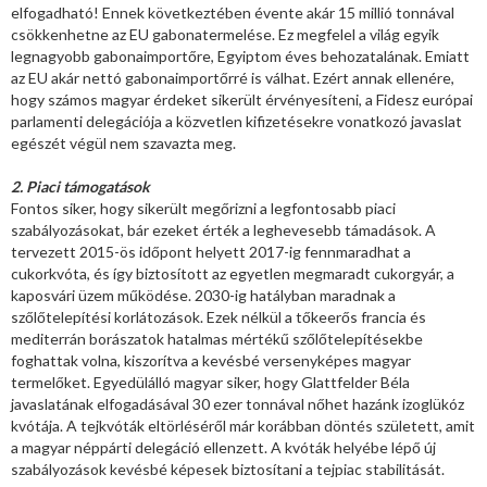
elfogadható! Ennek következtében évente akár 15 millió tonnával
csökkenhetne az EU gabonatermelése. Ez megfelel a világ egyik
legnagyobb gabonaimportőre, Egyiptom éves behozatalának. Emiatt
az EU akár nettó gabonaimportőrré is válhat. Ezért annak ellenére,
hogy számos magyar érdeket sikerült érvényesíteni, a Fidesz európai
parlamenti delegációja a közvetlen kifizetésekre vonatkozó javaslat
egészét végül nem szavazta meg.
2. Piaci támogatások
Fontos siker, hogy sikerült megőrizni a legfontosabb piaci
szabályozásokat, bár ezeket érték a leghevesebb támadások. A
tervezett 2015-ös időpont helyett 2017-ig fennmaradhat a
cukorkvóta, és így biztosított az egyetlen megmaradt cukorgyár, a
kaposvári üzem működése. 2030-ig hatályban maradnak a
szőlőtelepítési korlátozások. Ezek nélkül a tőkeerős francia és
mediterrán borászatok hatalmas mértékű szőlőtelepítésekbe
foghattak volna, kiszorítva a kevésbé versenyképes magyar
termelőket. Egyedülálló magyar siker, hogy Glattfelder Béla
javaslatának elfogadásával 30 ezer tonnával nőhet hazánk izoglükóz
kvótája. A tejkvóták eltörléséről már korábban döntés született, amit
a magyar néppárti delegáció ellenzett. A kvóták helyébe lépő új
szabályozások kevésbé képesek biztosítani a tejpiac stabilitását.