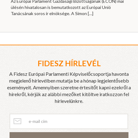
Az Európai Parlament Gazdasági Bizottságának (ECON) mai
ülésén hivatalosan is bemutatkozott az Európai Unió
Tanácsának soros ír elnöksége. A Simon
[…]
FIDESZ HÍRLEVÉL
A Fidesz Európai Parlamenti Képviselőcsoportja havonta
megjelenő hírlevélben mutatja be a hónap legjelentősebb
eseményeit. Amennyiben szeretne értesítőt kapni ezekről a
hírekről, kérjük az alábbi mezőket kitöltve iratkozzon fel
hírlevelünkre.