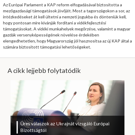
Az Európai Parlament a KAP reform elfogadásával biztosította a
mezőgazdasági támogatások jövőjét. Most a tagországokon a sor, az
intézkedéseket át kell ültetni a nemzeti jogukba és dönteniük kell,
hogy pontosan mire kívánják fordítani a vidékfejlesztési
támogatásokat. A vidéki munkahelyek megőrzése, valamint a magyar
gazdák versenyképességének növelése érdekében
elengedhetetlen, hogy Magyarország jól hasznosítsa az új KAP által a
számára biztosított támogatási lehetőségeket.
A cikk lejjebb folytatódik
Üres válaszok az Ukrajnát vizsgáló Európai
Bizottságtól