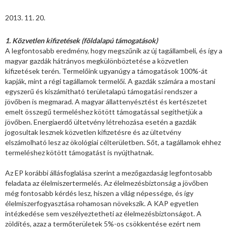
2013. 11. 20.
1. Közvetlen kifizetések (földalapú támogatások)
A legfontosabb eredmény, hogy megszűnik az új tagállambeli, és így a
magyar gazdák hátrányos megkülönböztetése a közvetlen
kifizetések terén. Termelőink ugyanúgy a támogatások 100%-át
kapják, mint a régi tagállamok termelői. A gazdák számára a mostani
egyszerű és kiszámítható területalapú támogatási rendszer a
jövőben is megmarad. A magyar állattenyésztést és kertészetet
emelt összegű termeléshez kötött támogatással segíthetjük a
jövőben. Energiaerdő ültetvény létrehozása esetén a gazdák
jogosultak lesznek közvetlen kifizetésre és az ültetvény
elszámolható lesz az ökológiai célterületben. Sőt, a tagállamok ehhez
termeléshez kötött támogatást is nyújthatnak.
Az EP korábbi állásfoglalása szerint a mezőgazdaság legfontosabb
feladata az élelmiszertermelés. Az élelmezésbiztonság a jövőben
még fontosabb kérdés lesz, hiszen a világ népessége, és így
élelmiszerfogyasztása rohamosan növekszik. A KAP egyetlen
intézkedése sem veszélyeztetheti az élelmezésbiztonságot. A
zöldítés, azaz a termőterületek 5%-os csökkentése ezért nem