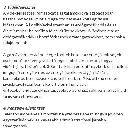
3. Vidékfejlesztés
A vidékfejlesztési forrásokat a tagállamok jóval szabadabban
használhatják fel, mint a megelőző hétéves költségvetési
időszakban. A korábbiakkal szemben az erdőgazdálkodás és az
élelmiszeripar bekerült a fő célkitűzések közé. A jövőben már az
erdőgazdálkodók is hozzáférhetnek a támogatásokhoz, nem csak a
tulajdonosok.
A gazdák versenyképessége többek között az energiaköltségek
csökkentése révén javítható leginkább. Ezért fontos, hogy a
vidékfejlesztési pénzek 30%-át a klímavédelmi intézkedések mellett
megújuló energiával és az energiahatékonyság javításával
kapcsolatos beruházásokra is kell fordítani. A Bizottság eredeti
javaslatával szemben sikerült elérni, hogy az új
öntözőberendezésekhez kapcsolódó beruházásokhoz is lehet majd
támogatást nyújtani.
4. Pénzügyi ellenőrzés
Jelentős előrelépés a mostani helyzethez képest, hogy a jövőben
egyszerűsödnek, és kevesebb adminisztrációval járnak a
támogatások.