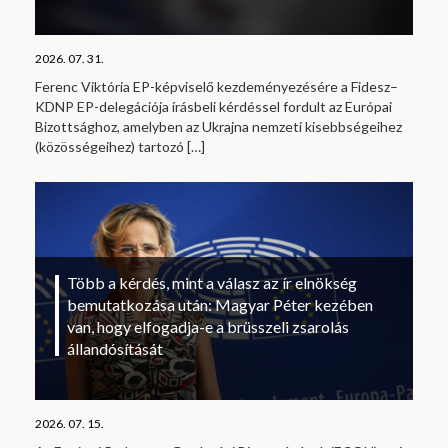
2026. 07. 31.
Ferenc Viktória EP-képviselő kezdeményezésére a Fidesz–
KDNP EP-delegációja írásbeli kérdéssel fordult az Európai
Bizottsághoz, amelyben az Ukrajna nemzeti kisebbségeihez
(közösségeihez) tartozó
[…]
Több a kérdés, mint a válasz az ír elnökség
bemutatkozása után: Magyar Péter kezében
van, hogy elfogadja-e a brüsszeli zsarolás
állandósítását
2026. 07. 15.