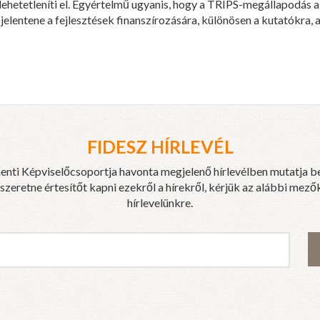
lehetetleníti el. Egyértelmű ugyanis, hogy a TRIPS-megállapodás al
elentene a fejlesztések finanszírozására, különösen a kutatókra, a
FIDESZ HÍRLEVÉL
enti Képviselőcsoportja havonta megjelenő hírlevélben mutatja b
eretne értesítőt kapni ezekről a hírekről, kérjük az alábbi mezők
hírlevelünkre.