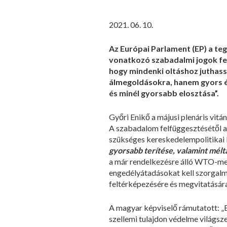
2021. 06. 10.
Az Európai Parlament (EP) a te
vonatkozó szabadalmi jogok felf
hogy mindenki oltáshoz juthass
álmegoldásokra, hanem gyors é
és minél gyorsabb elosztása”.
Győri Enikő a májusi plenáris vitá
A szabadalom felfüggesztésétől az
szükséges kereskedelempolitikai 
gyorsabb terítése, valamint mél
a már rendelkezésre álló WTO-me
engedélyátadásokat kell szorgal
feltérképezésére és megvitatására
A magyar képviselő rámutatott: „Ezz
szellemi tulajdon védelme világsze