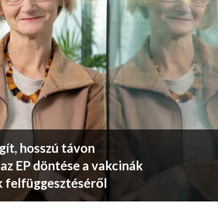
gít, hosszú távon
az EP döntése a vakcinák
k felfüggesztéséről