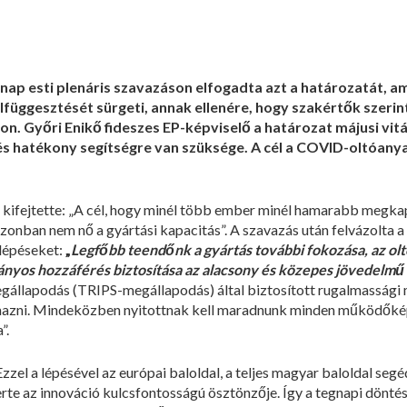
gnap esti plenáris szavazáson elfogadta azt a határozatát, a
üggesztését sürgeti, annak ellenére, hogy szakértők szerint
on. Győri Enikő fideszes EP-képviselő a határozat májusi vit
s hatékony segítségre van szüksége. A cél a COVID-oltóany
n kifejtette: „A cél, hogy minél több ember minél hamarabb megkapja
onban nem nő a gyártási kapacitás”. A szavazás után felvázolta 
lépéseket:
„
Legfőbb teendőnk a gyártás további fokozása, az ol
tányos hozzáférés biztosítása az alacsony és közepes jövedelmű
gállapodás (TRIPS-megállapodás) által biztosított rugalmassági
mazni. Mindeközben nyitottnak kell maradnunk minden működők
”.
el a lépésével az európai baloldal, a teljes magyar baloldal segédk
rte az innováció kulcsfontosságú ösztönzője. Így a tegnapi döntésé