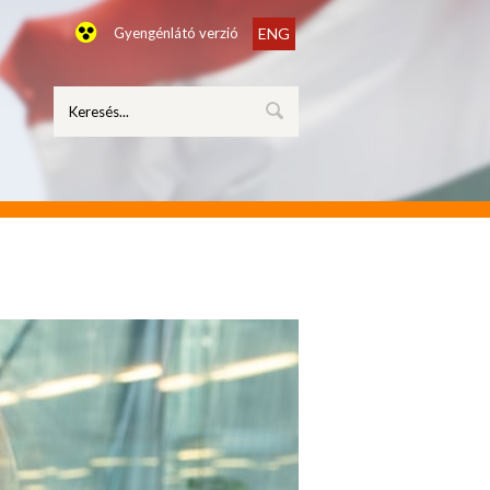
Gyengénlátó verzió
ENG