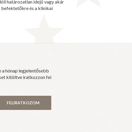
óli határozatlan idejű vagy akár
 befektetőkre és a klinikai
e a hónap legjelentősebb
et kitöltve iratkozzon fel
FELIRATKOZOM