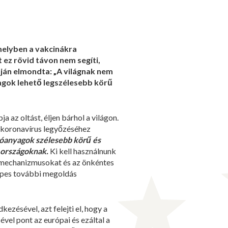
melyben a vakcinákra
 ez rövid távon nem segíti,
áján elmondta: „A világnak nem
agok lehető legszélesebb körű
 az oltást, éljen bárhol a világon.
a koronavírus legyőzéséhez
tóanyagok szélesebb körű és
 országoknak.
Ki kell használnunk
 mechanizmusokat és az önkéntes
épes további megoldás
ezésével, azt felejti el, hogy a
vel pont az európai és ezáltal a