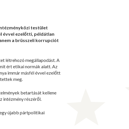
intézményközi testület
 évvel ezelőtti, példátlan
anem a brüsszeli korrupciót
tet létrehozó megállapodást. A
it ért etikai normák alatt. Az
nya immár másfél évvel ezelőtt
értettek meg.
etelmények betartását kellene
az intézmény részéről.
gy újabb pártpolitikai