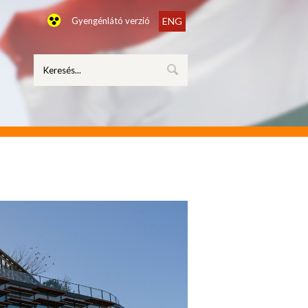
Gyengénlátó verzió
ENG