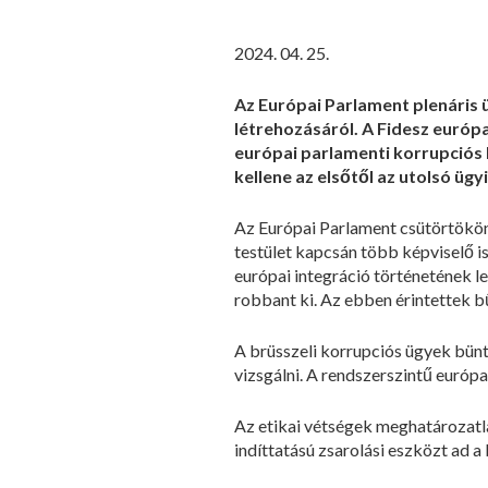
2024. 04. 25.
Az Európai Parlament plenáris 
létrehozásáról. A Fidesz európa
európai parlamenti korrupciós 
kellene az elsőtől az utolsó ügy
Az Európai Parlament csütörtökön
testület kapcsán több képviselő is
európai integráció történetének 
robbant ki. Az ebben érintettek b
A brüsszeli korrupciós ügyek bünt
vizsgálni. A rendszerszintű európ
Az etikai vétségek meghatározatl
indíttatású zsarolási eszközt ad a