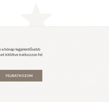
e a hónap legjelentősebb
et kitöltve iratkozzon fel
FELIRATKOZOM