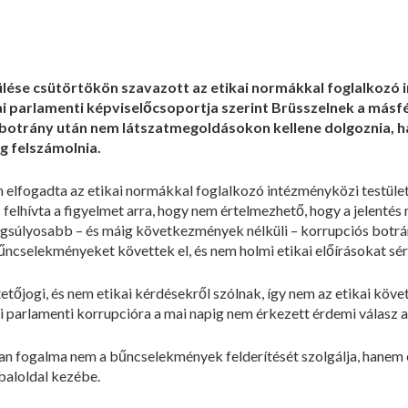
ülése csütörtökön szavazott az etikai normákkal foglalkozó 
i parlamenti képviselőcsoportja szerint Brüsszelnek a másfél
botrány után nem látszatmegoldásokon kellene dolgoznia, h
ig felszámolnia.
 elfogadta az etikai normákkal foglalkozó intézményközi testüle
 felhívta a figyelmet arra, hogy nem értelmezhető, hogy a jelentés m
legsúlyosabb – és máig következmények nélküli – korrupciós botrá
űncselekményeket követtek el, és nem holmi etikai előírásokat s
etőjogi, és nem etikai kérdésekről szólnak, így nem az etikai köv
ai parlamenti korrupcióra a mai napig nem érkezett érdemi válasz 
an fogalma nem a bűncselekmények felderítését szolgálja, hanem e
 baloldal kezébe.