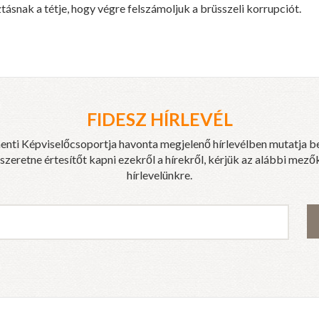
ztásnak a tétje, hogy végre
felszámoljuk a brüsszeli korrupciót.
FIDESZ HÍRLEVÉL
enti Képviselőcsoportja havonta megjelenő hírlevélben mutatja b
eretne értesítőt kapni ezekről a hírekről, kérjük az alábbi mezők
hírlevelünkre.