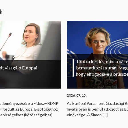
ik
Több a kérdés, mint a vála
át vizsgáló Európai
bemutatkozása után: Magy
hogy elfogadja-e a brüssze
2026. 07. 15.
kezdeményezésére a Fidesz–KDNP
Az Európai Parlament Gazdasági B
l fordult az Európai Bizottsághoz,
hivatalosan is bemutatkozott az E
sebbségeihez (közösségeihez)
elnöksége. A Simon
[…]