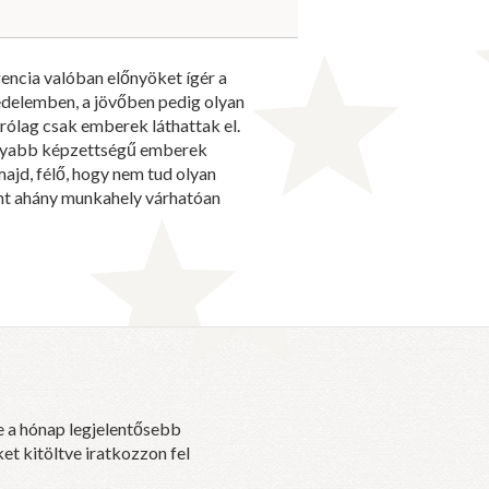
encia valóban előnyöket ígér a
edelemben, a jövőben pedig olyan
rólag csak emberek láthattak el.
sonyabb képzettségű emberek
ajd, félő, hogy nem tud olyan
nt ahány munkahely várhatóan
e a hónap legjelentősebb
et kitöltve iratkozzon fel