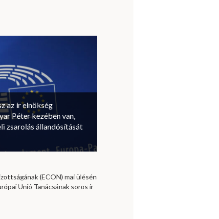
sz az ír elnökség
ar Péter kezében van,
li zsarolás állandósítását
izottságának (ECON) mai ülésén
urópai Unió Tanácsának soros ír