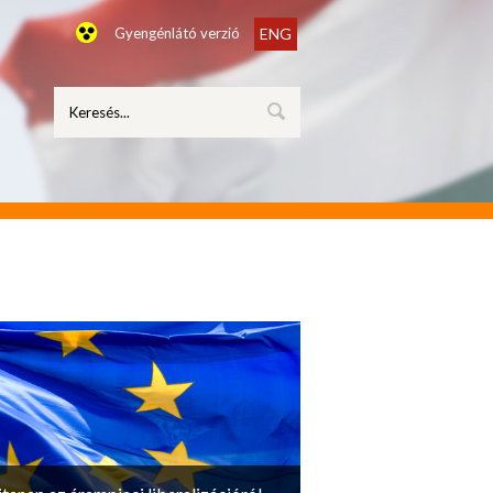
Gyengénlátó verzió
ENG