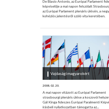
De Blasio Antonio, az Európai Parlament fid
képviselője a mai napon felszólalt Strasbour
az Európai Parlament plenáris ülésén, a neg
kohéziós jelentésről szóló vita keretében.
Vajdasági magyarokért
2008. 02. 20.
A mai napon vitázott az Európai Parlament
strasbourgi plenáris ülése a koszovói helyzet
Gál Kinga fideszes Európai Paralmenti Képv
írásbeli nyilatkozatban támogatta az...