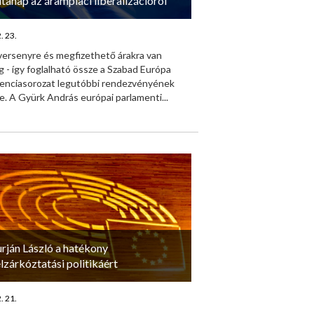
itanap az árampiaci liberalizációról
. 23.
versenyre és megfizethető árakra van
 - így foglalható össze a Szabad Európa
enciasorozat legutóbbi rendezvényének
. A Gyürk András európai parlamenti...
urján László a hatékony
elzárkóztatási politikáért
. 21.