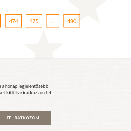
474
475
...
480
e a hónap legjelentősebb
et kitöltve iratkozzon fel
FELIRATKOZOM