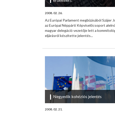
érdekeiért
2008. 02. 26.
Az Európai Parlament megbízásából Szájer J
az Európai Néppárti Képviselőcsoport alelnö
magyar delegáció vezetője lett a kommitológ
eljárásról készítette jelentés...
Negyedik kohéziós jelentés
2008. 02. 21.