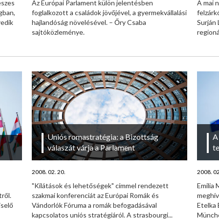
eszes
Az Európai Parlament külön jelentésben
A mai n
gban,
foglalkozott a családok jövőjével, a gyermekvállalási
felzárk
yedik
hajlandóság növelésével. – Őry Csaba
Surján 
sajtóközleménye.
regioná
Uniós romastratégia: a Bizottság
A
válaszát várja a Parlament
t
2008. 02. 20.
2008. 02
"Kilátások és lehetőségek" címmel rendezett
Emilia 
ről.
szakmai konferenciát az Európai Romák és
meghív
iselő
Vándorlók Fóruma a romák befogadásával
Etelka 
kapcsolatos uniós stratégiáról. A strasbourgi...
Münche