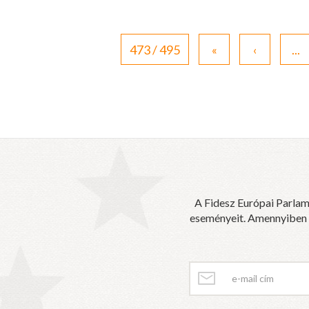
473 / 495
«
‹
...
A Fidesz Európai Parlam
eseményeit. Amennyiben sz