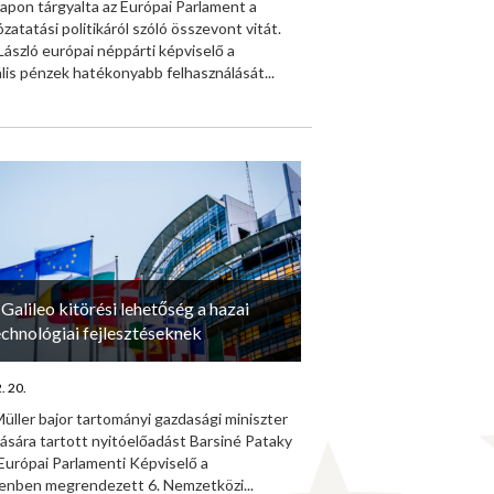
apon tárgyalta az Európai Parlament a
ózatatási politikáról szóló összevont vitát.
László európai néppárti képviselő a
lis pénzek hatékonyabb felhasználását...
 Galileo kitörési lehetőség a hazai
echnológiai fejlesztéseknek
. 20.
Müller bajor tartományi gazdasági miniszter
ására tartott nyitóelőadást Barsiné Pataky
Európai Parlamenti Képviselő a
nben megrendezett 6. Nemzetközi...