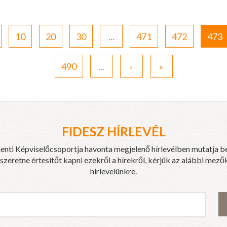
10
20
30
...
471
472
473
490
...
›
»
FIDESZ HÍRLEVÉL
enti Képviselőcsoportja havonta megjelenő hírlevélben mutatja b
eretne értesítőt kapni ezekről a hírekről, kérjük az alábbi mezők
hírlevelünkre.