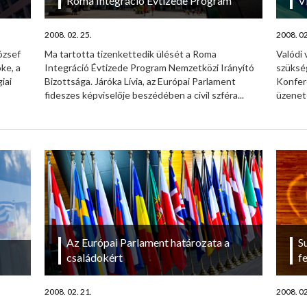
Roma Integráció Évtizede Program
V
2008. 02. 25.
2008. 02
ózsef
Ma tartotta tizenkettedik ülését a Roma
Valódi 
ke, a
Integráció Évtizede Program Nemzetközi Irányító
szükség
iai
Bizottsága. Járóka Lívia, az Európai Parlament
Konfer
fideszes képviselője beszédében a civil szféra...
üzenete
Az Európai Parlament határozata a
S
családokért
f
2008. 02. 21.
2008. 02