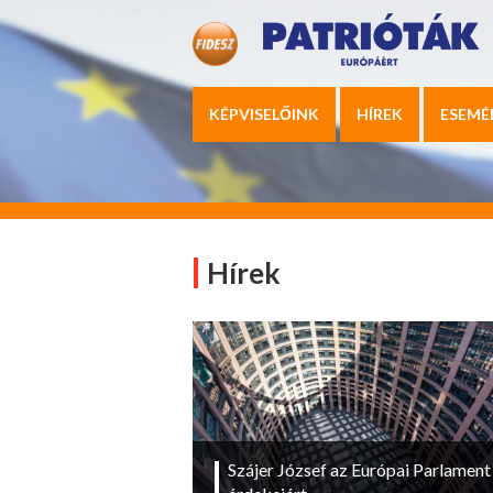
KÉPVISELŐINK
HÍREK
ESEMÉ
Hírek
Szájer József az Európai Parlament