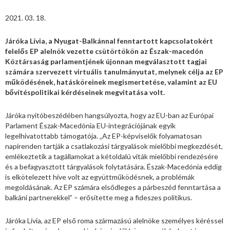
2021. 03. 18.
Járóka Lívia, a Nyugat-Balkánnal fenntartott kapcsolatokért
felelős EP alelnök vezette csütörtökön az Észak-macedón
Köztársaság parlamentjének újonnan megválasztott tagjai
számára szervezett virtuális tanulmányutat, melynek célja az EP
működésének, hatásköreinek megismertetése, valamint az EU
bővítéspolitikai kérdéseinek megvitatása volt.
Járóka nyitóbeszédében hangsúlyozta, hogy az EU-ban az Európai
Parlament Észak-Macedónia EU-integrációjának egyik
legelhivatottabb támogatója. „Az EP-képviselők folyamatosan
napirenden tartják a csatlakozási tárgyalások mielőbbi megkezdését,
emlékeztetik a tagállamokat a kétoldalú viták mielőbbi rendezésére
és a befagyasztott tárgyalások folytatására. Észak-Macedónia eddig
is elkötelezett híve volt az együttműködésnek, a problémák
megoldásának. Az EP számára elsődleges a párbeszéd fenntartása a
balkáni partnerekkel” – erősítette meg a fideszes politikus.
Járóka Lívia, az EP első roma származású alelnöke személyes kéréssel