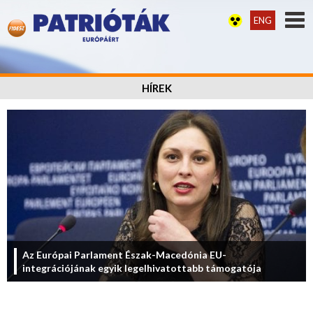
ENG
HÍREK
Az Európai Parlament Észak-Macedónia EU-
integrációjának egyik legelhivatottabb támogatója