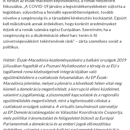
is fordult az észak-macedón képviselőkhöz, a romák helyzetére
fókuszálva. „A COVID-19 járvány a legsérülékenyebbeket sújtotta a
legjobban, súlyosbítva a fennálló egyenlőtlenségeket, tovább
növelve a szegénység és a társadalmi kirekesztés kockázatát. Együtt
kell működnünk annak érdekében, hogy konkrét eredményeket
érjünk el a romák számára egész Európában. Szeretném, ha a
szegénység és a diszkrimináció elleni harc terén is fő
szövetségesükként tekintenének ránk” – zárta személyes sorait a
politikus.
Háttér: Észak-Macedónia kezdeményezésére a balkáni országok 2019
júliusában fogadták el a Poznani Nyilatkozatot a térség és az EU-s
tagállamok roma közösségeinek integrációjában való
együttműködésre a csatlakozás folyamatában. Az EP Észak-
Macedónia jelentése, melyet a plenáris a következő héten vitat meg
kiemeli a demokrácia megerősítését, a korrupció elleni küzdelmet,
valamint a jogállamiság, a jószomszédi kapcsolatok és a regionális
együttműködés megerősítését, mint a legfontosabb célokat a
csatlakozó országok számára. A virtuális tanulmányút szervezője
az
EP Demokráciatámogatási és Választási Koordinációs Csoportja,
mely politikai iránymutatást és felügyeletet biztosít az Európai
Parlamentnek a demokrácia és az emberi jogok előmozdítása
érdekében, valamint a nyugat-balkáni parlamentek támogatását is.