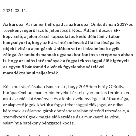
2021. 03. 11.
Az Európai Parlament elfogadta az Európai Ombudsman 2019-es
tevékenységéről szóló jelentését. Kósa Ádám fideszes EP-
képviselő, a jelentéssel kapcsolatos kedd délutáni vitában
hangsúlyozta, hogy az EU-s intézmények átláthatósága és
objektivitása a polgárok Unióban vetett bizalmának egyik
záloga. Az ombudsmannak ugyanakkor fontos szerepe van abban
is, hogy az uniós intézmények a fogyatékossággal élők igényeit
az egyenlő bánásmód elvének figyelembe vételével
maradéktalanul teljesítsék.
Kósa hozzászólásában ismertette, hogy 2019-ben Emily O’Reilly,
Európai Ombudsman eredményeket ért el olyan fontos területeken,
mint az uniós intézmények és a lobbitevékenységek átláthatósága,
az alapvető jogok, köztük a fogyatékossággal élők jogai, az etikai
kérdések, az állampolgárok döntéshozatalban történő részvétele, a
személyzeti ügyek megfelelő kezelése és a munkaerő-felvétel,
valamint a hatékony pénzgazdálkodás.