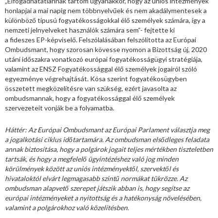
„Elfogadhatatlannak tartom ugyanakkor, hogy az uniós intézmények
honlapjai a mai napig nem többnyelvűek és nem akadálymentesek a
különböző típusú fogyatékosságokkal élő személyek számára, így a
nemzeti jelnyelveket használók számára sem”- fejtette ki
a fideszes EP-képviselő. Felszólalásában felszólította az Európai
Ombudsmant, hogy szorosan kövesse nyomon a Bizottság új, 2020
utáni időszakra vonatkozó európai fogyatékosságügyi stratégiája,
valamint az ENSZ Fogyatékossággal élő személyek jogairól szóló
egyezménye végrehajtását. Kósa szerint fogyatékosügyben
összetett megközelítésre van szükség, ezért javasolta az
ombudsmannak, hogy a fogyatékossággal élő személyek
szervezeteit vonják be a folyamatba.
Háttér: Az Európai Ombudsmant az Európai Parlament választja meg
a jogalkotási ciklus időtartamára. Az ombudsman elsődleges feladata
annak biztosítása, hogy a polgárok jogait teljes mértékben tiszteletben
tartsák, és hogy a megfelelő ügyintézéshez való jog minden
körülmények között az uniós intézményektől, szervektől és
hivataloktól elvárt legmagasabb szintű normákat tükrözze. Az
ombudsman alapvető szerepet játszik abban is, hogy segítse az
európai intézményeket a nyitottság és a hatékonyság növelésében,
valamint a polgárokhoz való közelítésben.