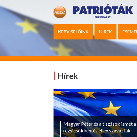
KÉPVISELŐINK
HÍREK
ESEMÉ
Hírek
Magyar Péter és a tiszások ismét a
rezsicsökkentés ellen szavaztak