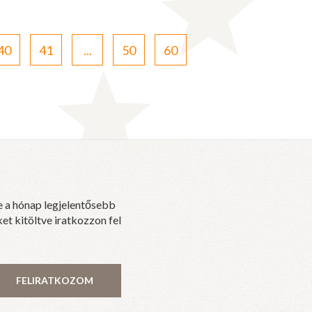
40
41
...
50
60
e a hónap legjelentősebb
et kitöltve iratkozzon fel
FELIRATKOZOM