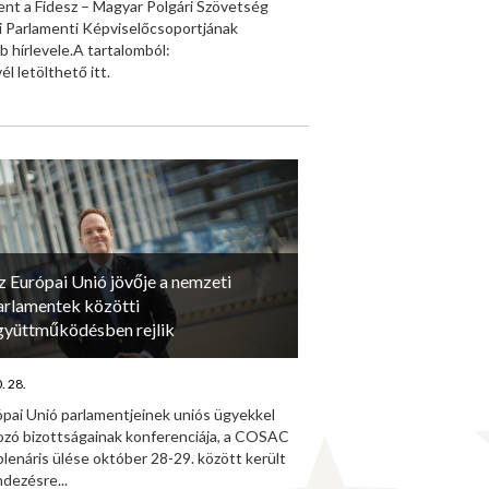
ent a Fidesz – Magyar Polgári Szövetség
i Parlamenti Képviselőcsoportjának
b hírlevele.A tartalomból:
él letölthető itt.
z Európai Unió jövője a nemzeti
arlamentek közötti
gyüttműködésben rejlik
. 28.
ópai Unió parlamentjeinek uniós ügyekkel
kozó bizottságainak konferenciája, a COSAC
plenáris ülése október 28-29. között került
dezésre...