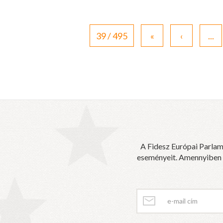
39 / 495
«
‹
...
A Fidesz Európai Parlam
eseményeit. Amennyiben sz