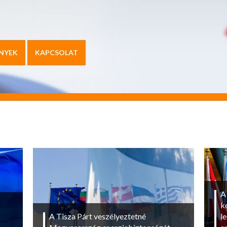
NYEK
KAPCSOLAT
A
k
A Tisza Párt veszélyeztetné
l