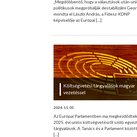
„Megdöbbentő, hogy a választások után uni
politikusok megpróbálják destabilizálni Geor
mondta el László András, a Fidesz-KDNP
képviselője az Európai
[…]
Költségvetési tárgyalások magyar
vezetéssel
2024. 11. 05.
Az Európai Parlamentben ma megkezdődtek
2025. évi uniós költségvetésről szóló egyez
tárgyalások. A Tanács és a Parlament között 
[…]