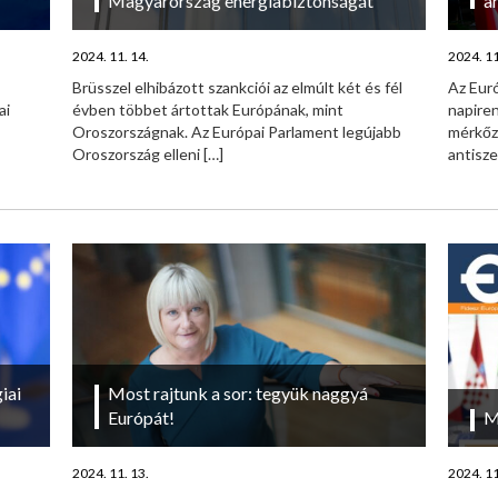
Magyarország energiabiztonságát
a
2024. 11. 14.
2024. 11
Brüsszel elhibázott szankciói az elmúlt két és fél
Az Euró
ai
évben többet ártottak Európának, mint
napire
Oroszországnak. Az Európai Parlament legújabb
mérkőzé
Oroszország elleni
[…]
antisz
iai
Most rajtunk a sor: tegyük naggyá
Európát!
M
2024. 11. 13.
2024. 11