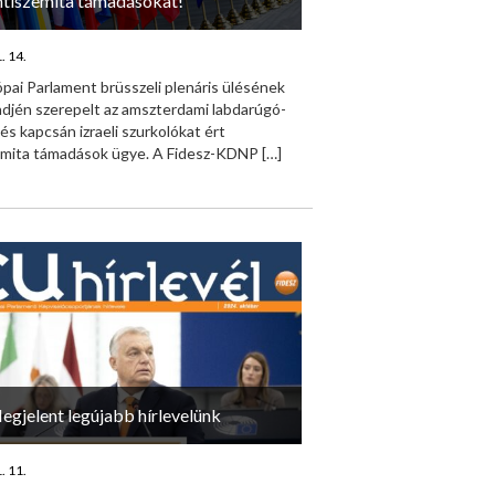
ntiszemita támadásokat!
. 14.
pai Parlament brüsszeli plenáris ülésének
ndjén szerepelt az amszterdami labdarúgó-
s kapcsán izraeli szurkolókat ért
emita támadások ügye. A Fidesz-KDNP
[…]
egjelent legújabb hírlevelünk
. 11.