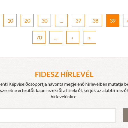
10
20
30
...
37
38
39
70
...
›
»
FIDESZ HÍRLEVÉL
enti Képviselőcsoportja havonta megjelenő hírlevélben mutatja b
eretne értesítőt kapni ezekről a hírekről, kérjük az alábbi mezők
hírlevelünkre.