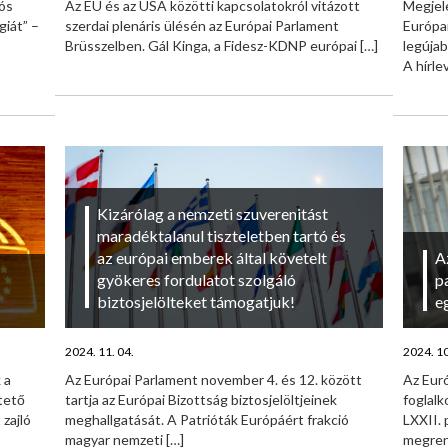
ós
Az EU és az USA közötti kapcsolatokról vitázott
Megjel
giát” –
szerdai plenáris ülésén az Európai Parlament
Európa
Brüsszelben. Gál Kinga, a Fidesz-KDNP európai
[…]
legújab
A hírlev
Kizárólag a nemzeti szuverenitást
maradéktalanul tiszteletben tartó és
az európai emberek által követelt
A
gyökeres fordulatot szolgáló
p
biztosjelölteket támogatjuk!
e
2024. 11. 04.
2024. 10
 a
Az Európai Parlament november 4. és 12. között
Az Eur
tető
tartja az Európai Bizottság biztosjelöltjeinek
foglal
zajló
meghallgatását. A Patrióták Európáért frakció
LXXII. 
magyar nemzeti
[…]
megren