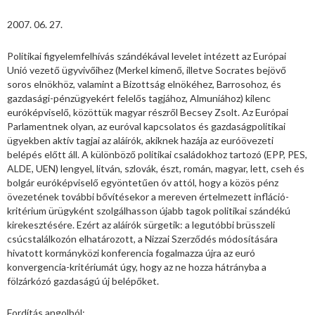
2007. 06. 27.
Politikai figyelemfelhívás szándékával levelet intézett az Európai
Unió vezető ügyvivőihez (Merkel kimenő, illetve Socrates bejövő
soros elnökhöz, valamint a Bizottság elnökéhez, Barrosohoz, és
gazdasági-pénzügyekért felelős tagjához, Almuniához) kilenc
euróképviselő, közöttük magyar részről Becsey Zsolt. Az Európai
Parlamentnek olyan, az euróval kapcsolatos és gazdaságpolitikai
ügyekben aktív tagjai az aláírók, akiknek hazája az euróövezeti
belépés előtt áll. A különböző politikai családokhoz tartozó (EPP, PES,
ALDE, UEN) lengyel, litván, szlovák, észt, román, magyar, lett, cseh és
bolgár euróképviselő egyöntetűen óv attól, hogy a közös pénz
övezetének további bővítésekor a mereven értelmezett infláció-
kritérium ürügyként szolgálhasson újabb tagok politikai szándékú
kirekesztésére. Ezért az aláírók sürgetik: a legutóbbi brüsszeli
csúcstalálkozón elhatározott, a Nizzai Szerződés módosítására
hivatott kormányközi konferencia fogalmazza újra az euró
konvergencia-kritériumát úgy, hogy az ne hozza hátrányba a
fölzárkózó gazdaságú új belépőket.
Fordítás angolból: