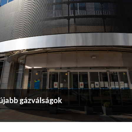
 újabb gázválságok