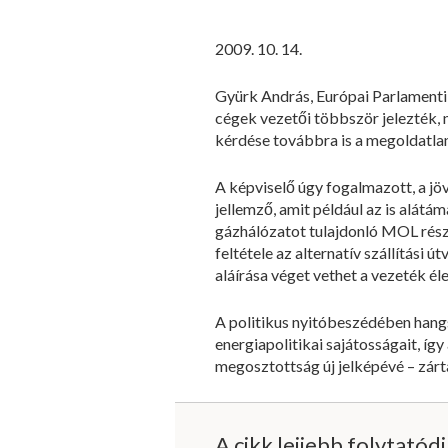
2009. 10. 14.
Gyürk András, Európai Parlamenti 
cégek vezetői többször jelezték, n
kérdése továbbra is a megoldatlan 
A képviselő úgy fogalmazott, a jö
jellemző, amit például az is alát
gázhálózatot tulajdonló MOL részv
feltétele az alternatív szállítás
aláírása véget vethet a vezeték él
A politikus nyitóbeszédében hang
energiapolitikai sajátosságait, így
megosztottság új jelképévé – zárt
A cikk lejjebb folytatód