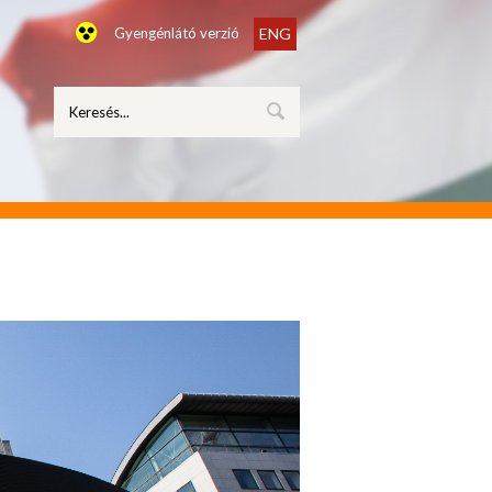
Gyengénlátó verzió
ENG