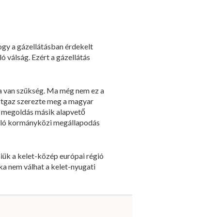
ogy a gázellátásban érdekelt
ó válság. Ezért a gázellátás
ra van szükség. Ma még nem ez a
eftgaz szerezte meg a magyar
 a megoldás másik alapvető
szóló kormányközi megállapodás
iük a kelet-közép európai régió
ika nem válhat a kelet-nyugati