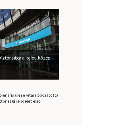
biztonsága a kelet-közép-
lenáris ülése vitára bocsátotta
ztonsági rendelet első