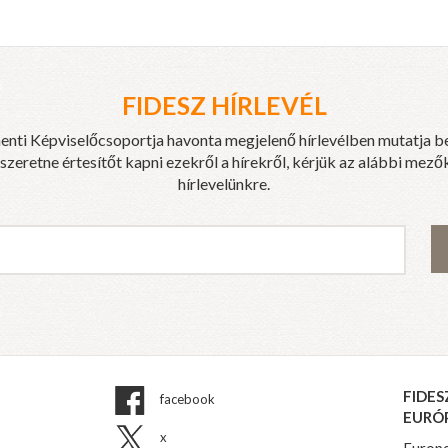
FIDESZ HÍRLEVÉL
enti Képviselőcsoportja havonta megjelenő hírlevélben mutatja b
eretne értesítőt kapni ezekről a hírekről, kérjük az alábbi mezők
hírlevelünkre.
FIDES
facebook
EURÓ
x
Europe