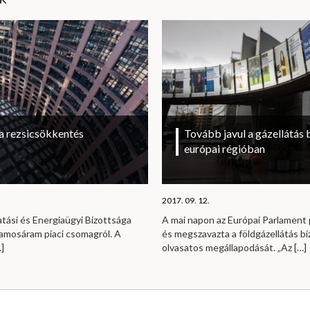
a rezsicsökkentés
Tovább javul a gázellátás 
európai régióban
2017. 09. 12.
atási és Energiaügyi Bizottsága
A mai napon az Európai Parlament p
llamosáram piaci csomagról. A
és megszavazta a földgázellátás bi
]
olvasatos megállapodását. „Az
[…]