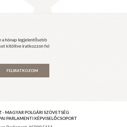
e a hónap legjelentősebb
et kitöltve iratkozzon fel
FELIRATKOZOM
Z - MAGYAR POLGÁRI SZÖVETSÉG
PAI PARLAMENTI KÉPVISELŐCSOPORT
an Parliament, ASP09 E151,