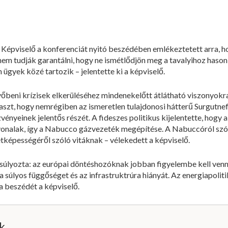
Képviselő a konferenciát nyitó beszédében emlékeztetett arra, h
em tudják garantálni, hogy ne ismétlődjön meg a tavalyihoz hasonl
ügyek közé tartozik – jelentette ki a képviselő.
vőbeni krízisek elkerüléséhez mindenekelőtt átlátható viszonyok
ámaszt, hogy nemrégiben az ismeretlen tulajdonosi hátterű Surgutn
ényeinek jelentős részét. A fideszes politikus kijelentette, hogy
i útvonalak, így a Nabucco gázvezeték megépítése. A Nabuccóról 
etképességéről szóló vitáknak – vélekedett a képviselő.
súlyozta: az európai döntéshozóknak jobban figyelembe kell venn
 a súlyos függőséget és az infrastruktrúra hiányát. Az energiapolit
a beszédét a képviselő.
ik