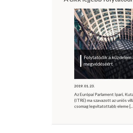
Folytatódik a küzdelem 
megvédéséért
2019. 01. 23.
Az Európai Parlament Ipari, Kut
(ITRE) ma szavazott az uniós vi
csomag legvitatottabb eleme
[…