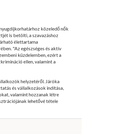
 nyugdíjkorhatárhoz közeledő nők
tjét is betölti, a szavazáshoz
árható élettartama
ében. "Az egészséges és aktív
szembeni küzdelemben, ezért a
rimináció ellen, valamint a
llalkozók helyzetéről. Járóka
atás és vállalkozások indítása,
okat, valamint hozzanak létre
sztrációjának lehetővé tétele