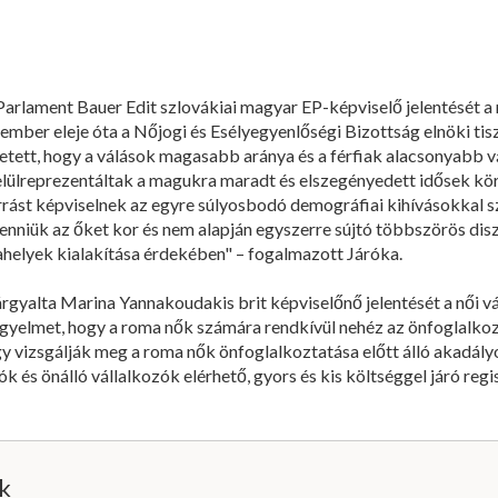
arlament Bauer Edit szlovákiai magyar EP-képviselő jelentését a
tember eleje óta a Nőjogi és Esélyegyenlőségi Bizottság elnöki tisz
tett, hogy a válások magasabb aránya és a férfiak alacsonyabb v
elülreprezentáltak a magukra maradt és elszegényedett idősek kör
rrást képviselnek az egyre súlyosbodó demográfiai kihívásokkal 
nniük az őket kor és nem alapján egyszerre sújtó többszörös diszk
helyek kialakítása érdekében" – fogalmazott Járóka.
árgyalta Marina Yannakoudakis brit képviselőnő jelentését a női vá
figyelmet, hogy a roma nők számára rendkívül nehéz az önfoglalkozt
gy vizsgálják meg a roma nők önfoglalkoztatása előtt álló akadály
 és önálló vállalkozók elérhető, gyors és kis költséggel járó regi
ik