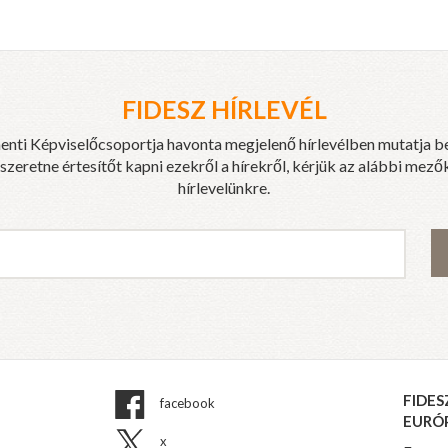
FIDESZ HÍRLEVÉL
enti Képviselőcsoportja havonta megjelenő hírlevélben mutatja b
eretne értesítőt kapni ezekről a hírekről, kérjük az alábbi mezők
hírlevelünkre.
FIDES
facebook
EURÓ
x