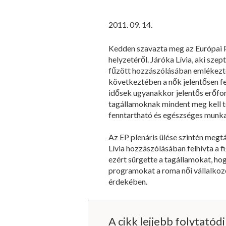
2011. 09. 14.
Kedden szavazta meg az Európai P
helyzetéről. Járóka Lívia, aki szep
fűzött hozzászólásában emlékezte
következtében a nők jelentősen f
idősek ugyanakkor jelentős erőfo
tagállamoknak mindent meg kell te
fenntartható és egészséges munka
Az EP plenáris ülése szintén megt
Lívia hozzászólásában felhívta a 
ezért sürgette a tagállamokat, ho
programokat a roma női vállalkozók
érdekében.
A cikk lejjebb folytatód