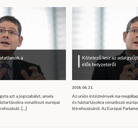
atatlanok a
Kötelező lesz az adatgyűj
élők helyzetéről
2018. 06. 21.
yta azt a jogszabályt, amely
Az uniós intézmények ma megállap
háztartásokra vonatkozó európai
és háztartásokra vonatkozó európa
trehozását.
[…]
létrehozásáról. Az Európai Parlame