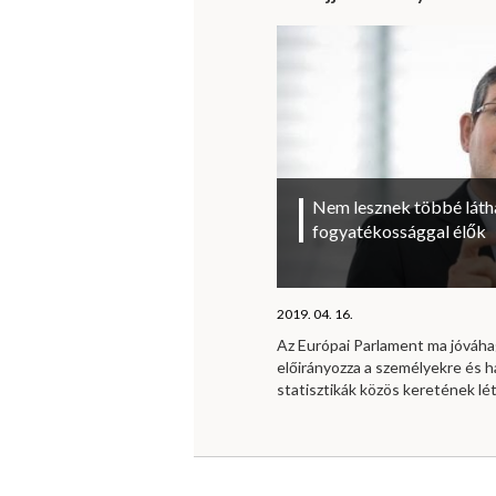
Nem lesznek többé láth
fogyatékossággal élők
2019. 04. 16.
Az Európai Parlament ma jóváhag
előirányozza a személyekre és 
statisztikák közös keretének lé