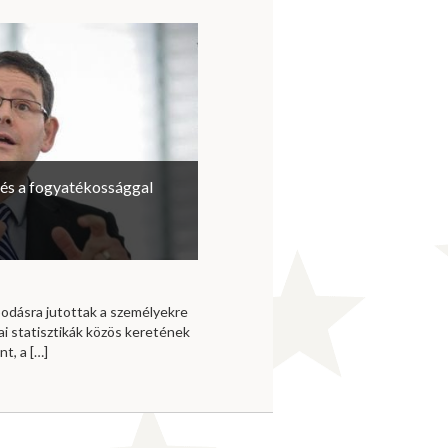
tés a fogyatékossággal
odásra jutottak a személyekre
i statisztikák közös keretének
nt, a
[…]