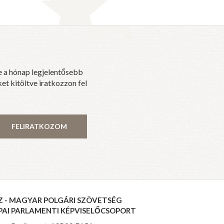
e a hónap legjelentősebb
et kitöltve iratkozzon fel
FELIRATKOZOM
Z - MAGYAR POLGÁRI SZÖVETSÉG
PAI PARLAMENTI KÉPVISELŐCSOPORT