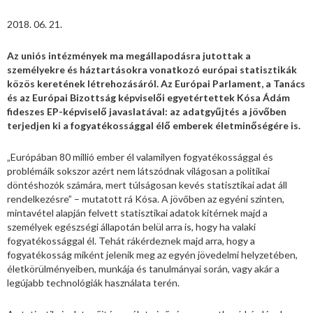
2018. 06. 21.
Az uniós intézmények ma megállapodásra jutottak a
személyekre és háztartásokra vonatkozó európai statisztikák
közös keretének létrehozásáról. Az Európai Parlament, a Tanács
és az Európai Bizottság képviselői egyetértettek Kósa Ádám
fideszes EP-képviselő javaslatával: az adatgyűjtés a jövőben
terjedjen ki a fogyatékossággal élő emberek életminőségére is.
„Európában 80 millió ember él valamilyen fogyatékossággal és
problémáik sokszor azért nem látszódnak világosan a politikai
döntéshozók számára, mert túlságosan kevés statisztikai adat áll
rendelkezésre” – mutatott rá Kósa. A jövőben az egyéni szinten,
mintavétel alapján felvett statisztikai adatok kitérnek majd a
személyek egészségi állapotán belül arra is, hogy ha valaki
fogyatékossággal él. Tehát rákérdeznek majd arra, hogy a
fogyatékosság miként jelenik meg az egyén jövedelmi helyzetében,
életkörülményeiben, munkája és tanulmányai során, vagy akár a
legújabb technológiák használata terén.