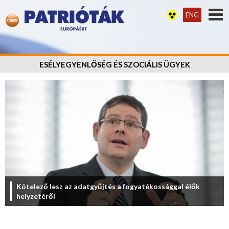
ENG
ESÉLYEGYENLŐSÉG ÉS SZOCIÁLIS ÜGYEK
Kötelező lesz az adatgyűjtés a fogyatékossággal élők
helyzetéről