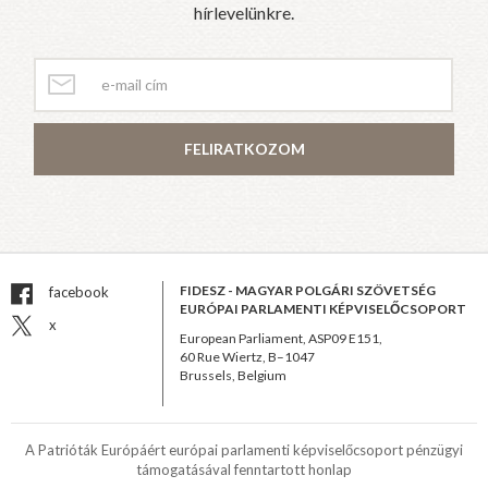
hírlevelünkre.
FELIRATKOZOM
FIDESZ - MAGYAR POLGÁRI SZÖVETSÉG
facebook
EURÓPAI PARLAMENTI KÉPVISELŐCSOPORT
x
European Parliament, ASP09 E151,
60 Rue Wiertz, B–1047
Brussels, Belgium
A Patrióták Európáért európai parlamenti képviselőcsoport pénzügyi
támogatásával fenntartott honlap