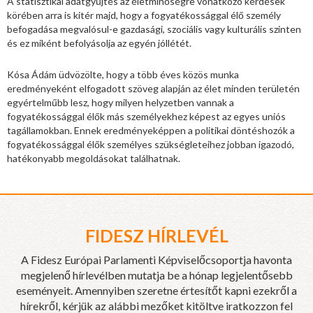
A statisztikai adatgyűjtés az életminőségre vonatkozó kérdések
körében arra is kitér majd, hogy a fogyatékossággal élő személy
befogadása megvalósul-e gazdasági, szociális vagy kulturális szinten
és ez miként befolyásolja az egyén jóllétét.
Kósa Ádám üdvözölte, hogy a több éves közös munka
eredményeként elfogadott szöveg alapján az élet minden területén
egyértelműbb lesz, hogy milyen helyzetben vannak a
fogyatékossággal élők más személyekhez képest az egyes uniós
tagállamokban. Ennek eredményeképpen a politikai döntéshozók a
fogyatékossággal élők személyes szükségleteihez jobban igazodó,
hatékonyabb megoldásokat találhatnak.
FIDESZ HÍRLEVÉL
A Fidesz Európai Parlamenti Képviselőcsoportja havonta
megjelenő hírlevélben mutatja be a hónap legjelentősebb
eseményeit. Amennyiben szeretne értesítőt kapni ezekről a
hírekről, kérjük az alábbi mezőket kitöltve iratkozzon fel