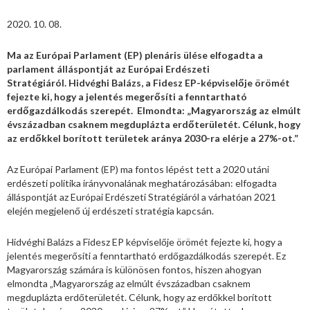
2020. 10. 08.
Ma az Európai Parlament (EP) plenáris ülése elfogadta a
parlament álláspontját az Európai Erdészeti
Stratégiáról. Hidvéghi Balázs, a Fidesz EP-képviselője örömét
fejezte ki, hogy a jelentés megerősíti a fenntartható
erdőgazdálkodás szerepét. Elmondta: „Magyarország az elmúlt
évszázadban csaknem megduplázta erdőterületét. Célunk, hogy
az erdőkkel borított területek aránya 2030-ra elérje a 27%-ot.”
Az Európai Parlament (EP) ma fontos lépést tett a 2020 utáni
erdészeti politika irányvonalának meghatározásában: elfogadta
álláspontját az Európai Erdészeti Stratégiáról a várhatóan 2021
elején megjelenő új erdészeti stratégia kapcsán.
Hidvéghi Balázs a Fidesz EP képviselője örömét fejezte ki, hogy a
jelentés megerősíti a fenntartható erdőgazdálkodás szerepét. Ez
Magyarország számára is különösen fontos, hiszen ahogyan
elmondta „Magyarország az elmúlt évszázadban csaknem
megduplázta erdőterületét. Célunk, hogy az erdőkkel borított