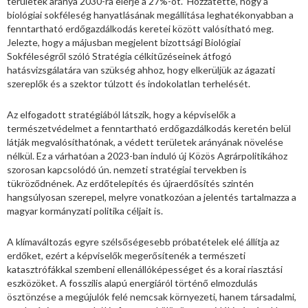
területek aránya 2030-ra elérje a 27%-ot.” Hozzátette, hogy a
biológiai sokféleség hanyatlásának megállítása leghatékonyabban a
fenntartható erdőgazdálkodás keretei között valósítható meg.
Jelezte, hogy a májusban megjelent bizottsági Biológiai
Sokféleségről szóló Stratégia célkitűzéseinek átfogó
hatásvizsgálatára van szükség ahhoz, hogy elkerüljük az ágazati
szereplők és a szektor túlzott és indokolatlan terhelését.
Az elfogadott stratégiából látszik, hogy a képviselők a
természetvédelmet a fenntartható erdőgazdálkodás keretén belül
látják megvalósíthatónak, a védett területek arányának növelése
nélkül. Ez a várhatóan a 2023-ban induló új Közös Agrárpolitikához
szorosan kapcsolódó ún. nemzeti stratégiai tervekben is
tükröződnének. Az erdőtelepítés és újraerdősítés szintén
hangsúlyosan szerepel, melyre vonatkozóan a jelentés tartalmazza a
magyar kormányzati politika céljait is.
A klímaváltozás egyre szélsőségesebb próbatételek elé állítja az
erdőket, ezért a képviselők megerősítenék a természeti
katasztrófákkal szembeni ellenállóképességet és a korai riasztási
eszközöket. A fosszilis alapú energiáról történő elmozdulás
ösztönzése a megújulók felé nemcsak környezeti, hanem társadalmi,