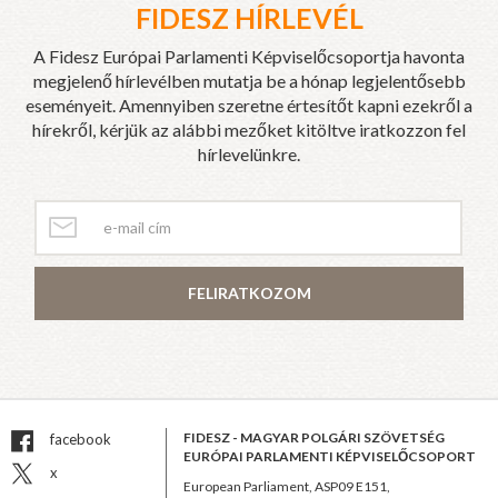
FIDESZ HÍRLEVÉL
A Fidesz Európai Parlamenti Képviselőcsoportja havonta
megjelenő hírlevélben mutatja be a hónap legjelentősebb
eseményeit. Amennyiben szeretne értesítőt kapni ezekről a
hírekről, kérjük az alábbi mezőket kitöltve iratkozzon fel
hírlevelünkre.
FELIRATKOZOM
FIDESZ - MAGYAR POLGÁRI SZÖVETSÉG
facebook
EURÓPAI PARLAMENTI KÉPVISELŐCSOPORT
x
European Parliament, ASP09 E151,