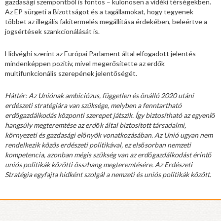
gazdasági szempontból is fontos – különösen a vidéki térségekben.
Az EP sürgeti a Bizottságot és a tagállamokat, hogy tegyenek
többet az illegális fakitermelés megállítása érdekében, beleértve a
jogsértések szankcionálását is.
Hidvéghi szerint az Európai Parlament által elfogadott jelentés
mindenképpen pozitív, mivel megerősítette az erdők
multifunkcionális szerepének jelentőségét.
Háttér: Az Uniónak ambiciózus, független és önálló 2020 utáni
erdészeti stratégiára van szüksége, melyben a fenntartható
erdőgazdálkodás központi szerepet játszik. Így biztosítható az egyenlő
hangsúly megteremtése az erdők által biztosított társadalmi,
környezeti és gazdasági előnyök vonatkozásában. Az Unió ugyan nem
rendelkezik közös erdészeti politikával, ez elsősorban nemzeti
kompetencia, azonban mégis szükség van az erdőgazdálkodást érintő
uniós politikák közötti összhang megteremtésére. Az Erdészeti
Stratégia egyfajta hídként szolgál a nemzeti és uniós politikák között.