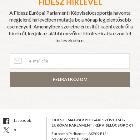
FIDESZ HÍRLEVÉL
A Fidesz Európai Parlamenti Képviselőcsoportja havonta
megjelenő hírlevélben mutatja be a hónap legjelentősebb
eseményeit. Amennyiben szeretne értesítőt kapni ezekről a
hírekről, kérjük az alábbi mezőket kitöltve iratkozzon fel
hírlevelünkre.
FELIRATKOZOM
FIDESZ - MAGYAR POLGÁRI SZÖVETSÉG
facebook
EURÓPAI PARLAMENTI KÉPVISELŐCSOPORT
x
European Parliament, ASP09 E151,
60 Rue Wiertz, B–1047