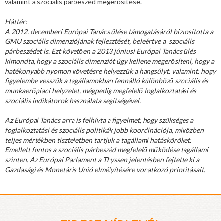
valamint a szociális párbeszéd megerősítése.
Háttér:
A 2012. decemberi Európai Tanács ülése támogatásáról biztosította a
GMU szociális dimenziójának fejlesztését, beleértve a szociális
párbeszédet is. Ezt követően a 2013 júniusi Európai Tanács ülés
kimondta, hogy a szociális dimenziót úgy kellene megerősíteni, hogy a
hatékonyabb nyomon követésre helyezzük a hangsúlyt, valamint, hogy
figyelembe vesszük a tagállamokban fennálló különböző szociális és
munkaerőpiaci helyzetet, mégpedig megfelelő foglalkoztatási és
szociális indikátorok használata segítségével.
Az Európai Tanács arra is felhívta a figyelmet, hogy szükséges a
foglalkoztatási és szociális politikák jobb koordinációja, miközben
teljes mértékben tiszteletben tartjuk a tagállami hatásköröket.
Emellett fontos a szociális párbeszéd megfelelő működése tagállami
szinten. Az Európai Parlament a Thyssen jelentésben fejtette ki a
Gazdasági és Monetáris Unió elmélyítésére vonatkozó prioritásait.