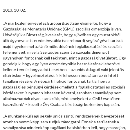
2013. 10. 02.
„A mai közleményével az Európai Bizottság elismerte, hogy a
Gazdasági és Monetáris Uniónak (GMU) szociális dimenziója is van.
Üdvözöljük a Bizottság javaslatát, hogy a jövőben egy mutatókból
álló úgynevezett eredménytábla (scoreboard) segítségével tartsuk
majd figyelemmel az Unió működésének foglalkoztatási és szociális
fejleményeit, mivel a Szerződés szerint a szociális dimenziót
ugyanolyan fontosnak kell tekinteni, mint a gazdasági vetületet. Úgy
gondoljuk, hogy egy ilyen eredménytábla használatának lehetővé
kellene tennie, hogy adott esetben – az uniós átlagtól való jelentős
eltéréskor – figyelmeztetést is ki lehessen bocsátani az érintett
tagállam részére. A néppárti frakció fontosnak tartja, hogy a
gazdasági és pénzügyi kérdések mellett a foglalkoztatási és szociális
kérdéseket is nyomon lehessen követni, azonban semmiképp sem
alkalmazhatóak olyan szankciók, mint amelyeket a GMU esetében
használunk" – közölte Őry Csaba a bizottsági közlemény kapcsán.
„A munkanélküliségi segély uniós szintű rendszerének bevezetését
azonban semmiképp sem tudjuk támogatni. Ennek a területnek a
szabályozása mindenképp tagállami hatáskörben kell, hogy maradjon,