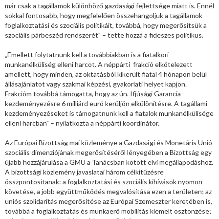
már csak a tagállamok különböző gazdasági fejlettsége miatt is. Ennél
sokkal fontosabb, hogy megfelelően összehangoljuk a tagállamok
foglalkoztatási és szociális politikáit, továbbá, hogy megerősítsük a
szociális párbeszéd rendszerét" – tette hozzá a fideszes politikus.
„Emellett folytatnunk kell a továbbiakban is a fiatalkori
munkanélküliség elleni harcot. A néppárti frakció elkötelezett
amellett, hogy minden, az oktatásból kikerült fiatal 4 hónapon belül
állásajánlatot vagy szakmai képzési, gyakorlati helyet kapjon.
Frakcióm továbbá támogatta, hogy az ún. Ifjúsági Garancia
kezdeményezésre 6 milliárd euró kerüljön elkülönítésre. A tagállami
kezdeményezéseket is támogatnunk kell a fiatalok munkanélkülisége
elleni harcban" – nyilatkozta a néppárti koordinátor.
Az Európai Bizottság mai közleménye a Gazdasági és Monetáris Unió
szociális dimenziójának megerősítéséről lényegében a Bizottság egy
újabb hozzájárulása a GMU a Tanácsban kötött elvi megállapodáshoz.
A bizottsági közlemény javaslatai három célkitűzésre
összpontosítanak: a foglalkoztatási és szociális kihívások nyomon
követése, a jobb együttműködés megvalósítása ezen a területen; az
uniós szolidaritás megerősítése az Európai Szemeszter keretében is,
továbbá a foglalkoztatás és munkaerő mobilitás kiemelt ösztönzése;