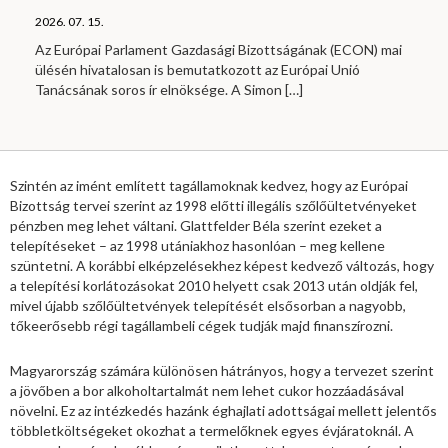
2026. 07. 15.
Az Európai Parlament Gazdasági Bizottságának (ECON) mai
ülésén hivatalosan is bemutatkozott az Európai Unió
Tanácsának soros ír elnöksége. A Simon
[…]
Szintén az imént említett tagállamoknak kedvez, hogy az Európai
Bizottság tervei szerint az 1998 előtti illegális szőlőültetvényeket
pénzben meg lehet váltani. Glattfelder Béla szerint ezeket a
telepítéseket – az 1998 utániakhoz hasonlóan – meg kellene
szüntetni. A korábbi elképzelésekhez képest kedvező változás, hogy
a telepítési korlátozásokat 2010 helyett csak 2013 után oldják fel,
mivel újabb szőlőültetvények telepítését elsősorban a nagyobb,
tőkeerősebb régi tagállambeli cégek tudják majd finanszírozni.
Magyarország számára különösen hátrányos, hogy a tervezet szerint
a jövőben a bor alkoholtartalmát nem lehet cukor hozzáadásával
növelni. Ez az intézkedés hazánk éghajlati adottságai mellett jelentős
többletköltségeket okozhat a termelőknek egyes évjáratoknál. A