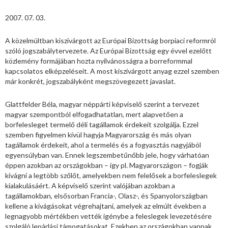
2007. 07. 03.
A közelmúltban kiszivárgott az Európai Bizottság borpiaci reformról
szóló jogszabálytervezete. Az Európai Bizottság egy évvel ezelőtt
közlemény formájában hozta nyilvánosságra a borreformmal
kapcsolatos elképzeléseit. A most kiszivárgott anyag ezzel szemben
már konkrét, jogszabályként megszövegezett javaslat.
Glattfelder Béla, magyar néppárti képviselő szerint a tervezet
magyar szempontból elfogadhatatlan, mert alapvetően a
borfelesleget termelő déli tagállamok érdekeit szolgálja. Ezzel
szemben figyelmen kívül hagyja Magyarország és más olyan
tagállamok érdekeit, ahol a termelés és a fogyasztás nagyjából
egyensúlyban van. Ennek legszembetűnőbb jele, hogy várhatóan
éppen azokban az országokban – így pl. Magyarországon – fogják
kivágni a legtöbb szőlőt, amelyekben nem felelősek a borfeleslegek
kialakulásáért. A képviselő szerint valójában azokban a
tagállamokban, elsősorban Francia-, Olasz-, és Spanyolországban
kellene a kivágásokat végrehajtani, amelyek az elmúlt években a
legnagyobb mértékben vették igénybe a feleslegek levezetésére
szolgáló lepárlási támogatásokat. Ezekben az országokban vannak