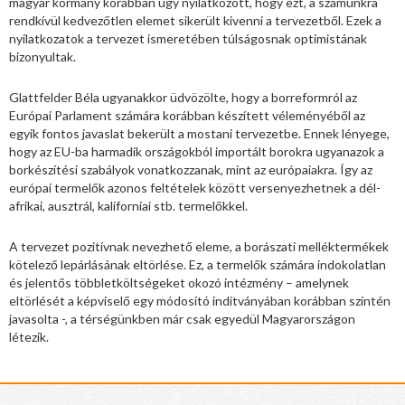
magyar kormány korábban úgy nyilatkozott, hogy ezt, a számunkra
rendkívül kedvezőtlen elemet sikerült kivenni a tervezetből. Ezek a
nyilatkozatok a tervezet ismeretében túlságosnak optimistának
bizonyultak.
Glattfelder Béla ugyanakkor üdvözölte, hogy a borreformról az
Európai Parlament számára korábban készített véleményéből az
egyik fontos javaslat bekerült a mostani tervezetbe. Ennek lényege,
hogy az EU-ba harmadik országokból importált borokra ugyanazok a
borkészítési szabályok vonatkozzanak, mint az európaiakra. Így az
európai termelők azonos feltételek között versenyezhetnek a dél-
afrikai, ausztrál, kaliforniai stb. termelőkkel.
A tervezet pozitívnak nevezhető eleme, a borászati melléktermékek
kötelező lepárlásának eltörlése. Ez, a termelők számára indokolatlan
és jelentős többletköltségeket okozó intézmény – amelynek
eltörlését a képviselő egy módosító indítványában korábban szintén
javasolta -, a térségünkben már csak egyedül Magyarországon
létezik.