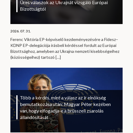
Üres válaszok az Ukrajnát vizsgáló Európai
Bizottságtól
2026. 07. 31.
Ferenc Viktória EP-képviselő kezdeményezésére a Fidesz–
KDNP EP-delegációja írásbeli kérdéssel fordult az Európai
Bizottsághoz, amelyben az Ukrajna nemzeti kisebbségeihez
(közösségeihez) tartozó
[…]
Több a kérdés, mint a válasz az ír elnökség
bemutatkozása után: Magyar Péter kezében
van, hogy elfogadja-e a brüsszeli zsarolás
állandósítását