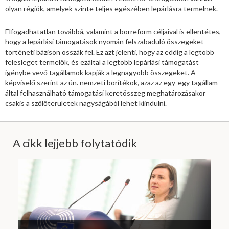
olyan régiók, amelyek szinte teljes egészében lepárlásra termelnek.
Elfogadhatatlan továbbá, valamint a borreform céljaival is ellentétes,
hogy a lepárlási támogatások nyomán felszabaduló összegeket
történeti bázison osszák fel. Ez azt jelenti, hogy az eddig a legtöbb
felesleget termelők, és ezáltal a legtöbb lepárlási támogatást
igénybe vevő tagállamok kapják a legnagyobb összegeket. A
képviselő szerint az ún. nemzeti borítékok, azaz az egy-egy tagállam
által felhasználható támogatási keretösszeg meghatározásakor
csakis a szőlőterületek nagyságából lehet kiindulni.
A cikk lejjebb folytatódik