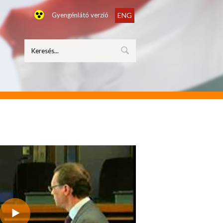
Gyengénlátó verzió
ENG