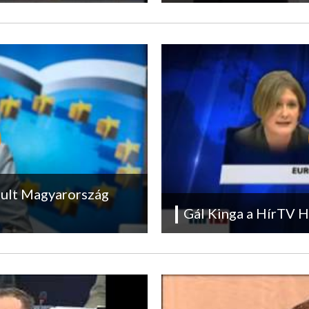
dult Magyarország
Gál Kinga a HírTV 