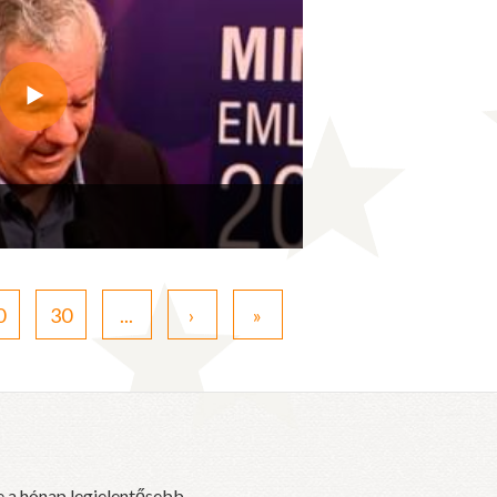
0
30
...
›
»
e a hónap legjelentősebb