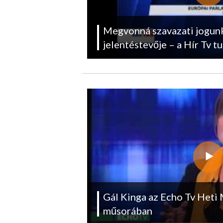
Megvonná szavazati jogunk
jelentéstevője – a Hír Tv t
Gál Kinga az Echo Tv Heti
műsorában