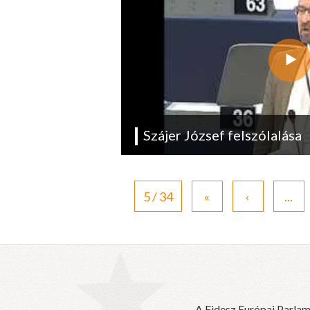
Szájer József felszólalása
5 / 34
«
‹
...
A Fidesz Európai Parlam