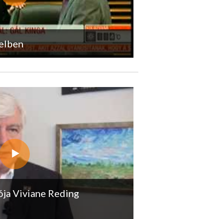
gelben
ója Viviane Reding