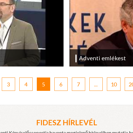
Adventi emlékest
3
4
5
6
7
...
10
2
FIDESZ HÍRLEVÉL
enti Képviselőcsoportja havonta megjelenő hírlevélben mutatja b