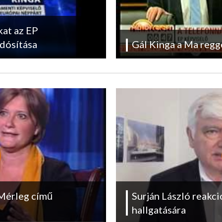
at az EP
udósítása
Gál Kinga a Ma reg
 Mérleg című
Surján László reakci
hallgatására