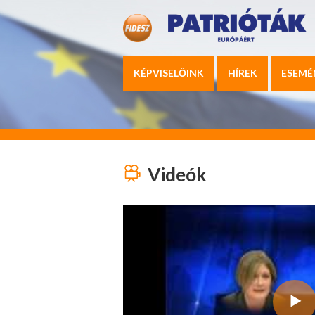
KÉPVISELŐINK
HÍREK
ESEMÉ
Videók