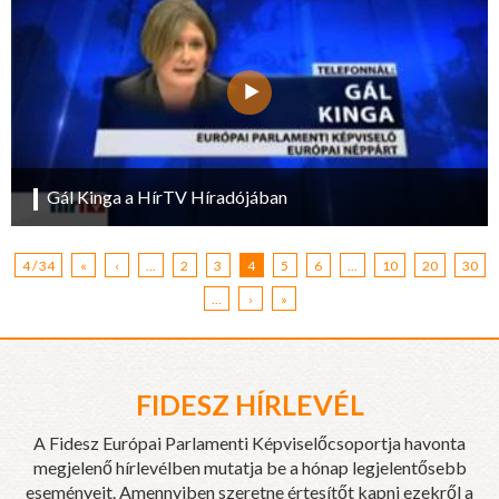
Gál Kinga a HírTV Híradójában
4 / 34
«
‹
...
2
3
4
5
6
...
10
20
30
...
›
»
FIDESZ HÍRLEVÉL
A Fidesz Európai Parlamenti Képviselőcsoportja havonta
megjelenő hírlevélben mutatja be a hónap legjelentősebb
eseményeit. Amennyiben szeretne értesítőt kapni ezekről a