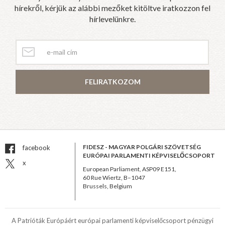
hírekről, kérjük az alábbi mezőket kitöltve iratkozzon fel
hírlevelünkre.
FELIRATKOZOM
FIDESZ - MAGYAR POLGÁRI SZÖVETSÉG
facebook
EURÓPAI PARLAMENTI KÉPVISELŐCSOPORT
x
European Parliament, ASP09 E151,
60 Rue Wiertz, B–1047
Brussels, Belgium
A Patrióták Európáért európai parlamenti képviselőcsoport pénzügyi