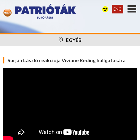
ENG
EGYÉB
Surján László reakciója Viviane Reding hallgatására