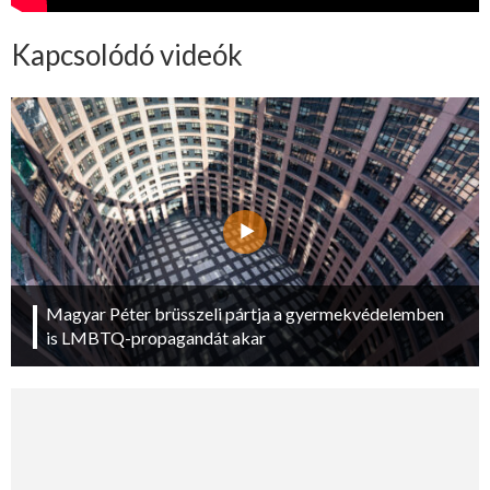
Kapcsolódó videók
Magyar Péter brüsszeli pártja a gyermekvédelemben
is LMBTQ-propagandát akar