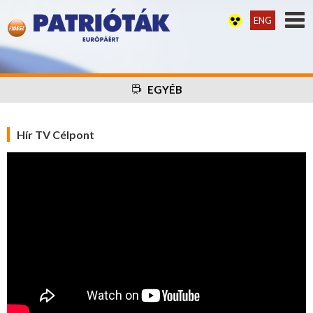
ENG
EGYÉB
Hír TV Célpont