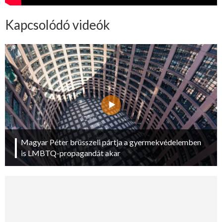
Kapcsolódó videók
Magyar Péter brüsszeli pártja a gyermekvédelemben
is LMBTQ-propagandát akar