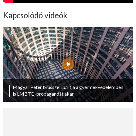
Kapcsolódó videók
Magyar Péter brüsszeli pártja a gyermekvédelemben
is LMBTQ-propagandát akar