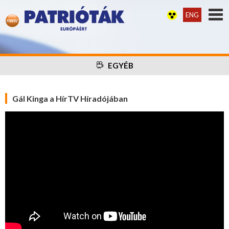
ENG
EGYÉB
Gál Kinga a HírTV Híradójában