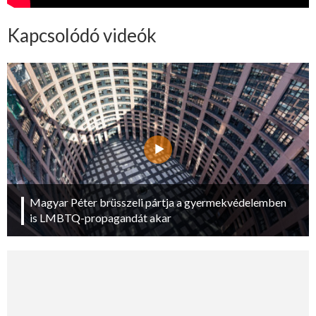
Kapcsolódó videók
Magyar Péter brüsszeli pártja a gyermekvédelemben
is LMBTQ-propagandát akar