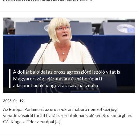
A dollárbaloldal az orosz agresszióról szóló vitát is
Magyarország lejáratására és háborúpárti
álláspontjának hangoztatására használja
2023. 04. 19.
Az Európai Parlament az orosz-ukrán háború nemzetközi jogi
vonatkozásairól tartott vitát szerdai plenáris ülésén Strasbourgban.
Gál Kinga, a Fidesz európai
[…]