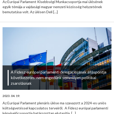
Az Európai Parlament Kisebbségi Munkacsoportja mai ülésének
egyik témája a vajdasági magyar nemzeti közösség helyzetének
bemutatása volt. Az ülésen Deli
[…]
A Fidesz európai parlamenti delegációjának álláspontja
következetes: nem engedünk semmilyen politikai
zsarolásnak
2023. 04. 19.
Az Európai Parlament plenáris ülése ma szavazott a 2024-es uniós
költségvetéssel kapcsolatos terveiről. A Fidesz európai parlamenti
képviselőcsoportja határozottan elutasítja,
[…]