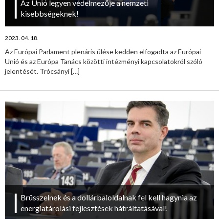
Az Unió legyen védelmezője a nemzeti
kisebbségeknek!
2023. 04. 18.
Az Európai Parlament plenáris ülése kedden elfogadta az Európai
Unió és az Európa Tanács közötti intézményi kapcsolatokról szóló
jelentését. Trócsányi
[…]
Brüsszelnek és a dollárbaloldalnak fel kell hagynia az
energiatárolási fejlesztések hátráltatásával!