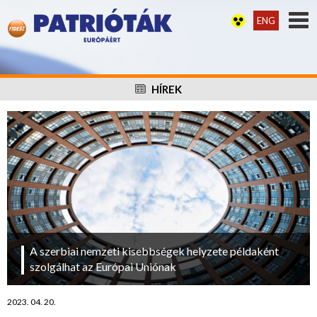
ENG
HÍREK
A szerbiai nemzeti kisebbségek helyzete példaként
szolgálhat az Európai Uniónak
2023. 04. 20.