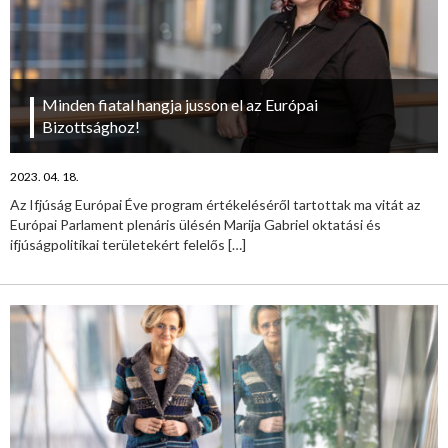
Minden fiatal hangja jusson el az Európai
Bizottsághoz!
2023. 04. 18.
Az Ifjúság Európai Éve program értékeléséről tartottak ma vitát az
Európai Parlament plenáris ülésén Marija Gabriel oktatási és
ifjúságpolitikai területekért felelős
[…]