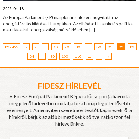
2023. 04. 18.
Az Európai Parlament (EP) mai plenáris ülésén megvitatta az
energiatárolás kilátásait Európában. Az elhibázott szankciós politika
miatt kialakult energiaválság mérséklésében
[…]
82 / 495
«
‹
...
10
20
30
...
80
81
82
83
84
...
90
100
110
...
›
»
FIDESZ HÍRLEVÉL
A Fidesz Európai Parlamenti Képviselőcsoportja havonta
megjelenő hírlevélben mutatja be a hónap legjelentősebb
eseményeit. Amennyiben szeretne értesítőt kapni ezekről a
hírekről, kérjük az alábbi mezőket kitöltve iratkozzon fel
hírlevelünkre.