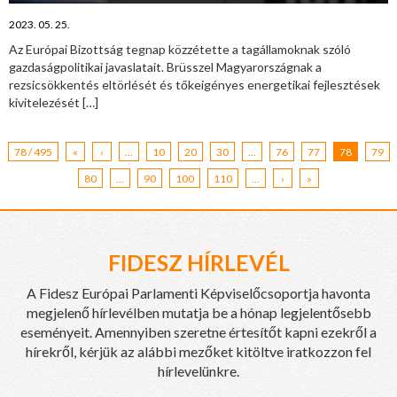
2023. 05. 25.
Az Európai Bizottság tegnap közzétette a tagállamoknak szóló
gazdaságpolitikai javaslatait. Brüsszel Magyarországnak a
rezsicsökkentés eltörlését és tőkeigényes energetikai fejlesztések
kivitelezését
[…]
78 / 495
«
‹
...
10
20
30
...
76
77
78
79
80
...
90
100
110
...
›
»
FIDESZ HÍRLEVÉL
A Fidesz Európai Parlamenti Képviselőcsoportja havonta
megjelenő hírlevélben mutatja be a hónap legjelentősebb
eseményeit. Amennyiben szeretne értesítőt kapni ezekről a
hírekről, kérjük az alábbi mezőket kitöltve iratkozzon fel
hírlevelünkre.