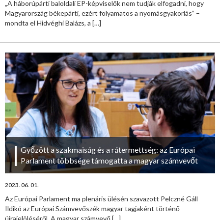
„A háborúpárti baloldali EP-képviselők nem tudják elfogadni, hogy
Magyarország békepárti, ezért folyamatos a nyomásgyakorlás” –
mondta el Hidvéghi Balázs, a
[…]
Győzött a szakmaiság és a rátermettség: az Európai
Parlament többsége támogatta a magyar számvevőt
2023. 06. 01.
Az Európai Parlament ma plenáris ülésén szavazott Pelczné Gáll
Ildikó az Európai Számvevőszék magyar tagjaként történő
újrajelöléséről. A magyar számvevő
[…]