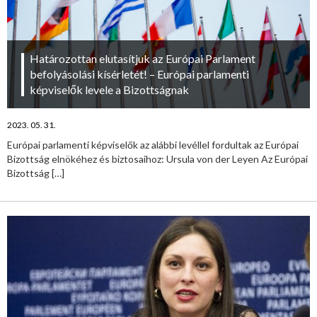
Határozottan elutasítjuk az Európai Parlament
befolyásolási kísérletét! – Európai parlamenti
képviselők levele a Bizottságnak
2023. 05. 31.
Európai parlamenti képviselők az alábbi levéllel fordultak az Európai
Bizottság elnökéhez és biztosaihoz: Ursula von der Leyen Az Európai
Bizottság
[…]