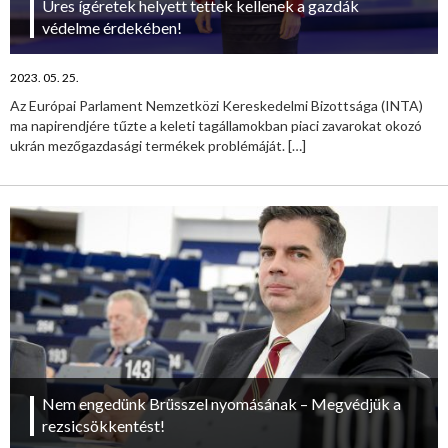
Üres ígéretek helyett tettek kellenek a gazdák
védelme érdekében!
2023. 05. 25.
Az Európai Parlament Nemzetközi Kereskedelmi Bizottsága (INTA)
ma napirendjére tűzte a keleti tagállamokban piaci zavarokat okozó
ukrán mezőgazdasági termékek problémáját.
[…]
Nem engedünk Brüsszel nyomásának – Megvédjük a
rezsicsökkentést!