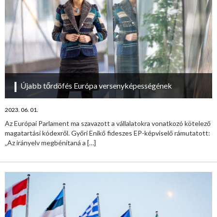
Újabb tőrdöfés Európa versenyképességének
2023. 06. 01.
Az Európai Parlament ma szavazott a vállalatokra vonatkozó kötelező
magatartási kódexről. Győri Enikő fideszes EP-képviselő rámutatott:
„Az irányelv megbénítaná a
[…]