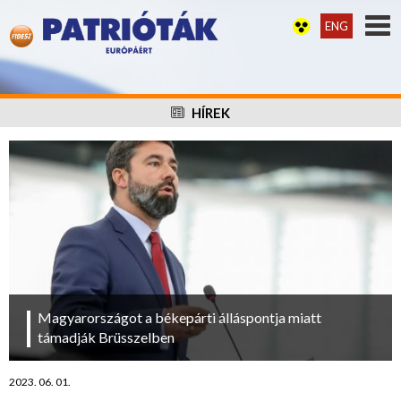
ENG
HÍREK
Magyarországot a békepárti álláspontja miatt
támadják Brüsszelben
2023. 06. 01.