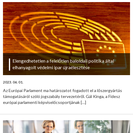
Elengedhetetlen a felelőtlen baloldali politika által
elhanyagolt védelmi ipar újraélesztése
2023. 06. 01.
Az Európai Parlament ma határozatot fogadott el a lőszergyártás
támogatásáról szóló jogszabály tervezetéről. Gál Kinga, a Fidesz
európai parlamenti képviselőcsoportjának
[…]