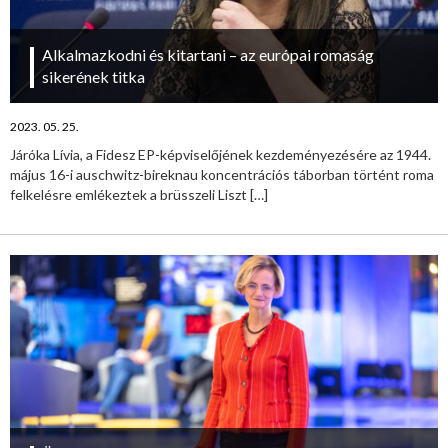
Alkalmazkodni és kitartani – az európai romaság
sikerének titka
2023. 05. 25.
Járóka Lívia, a Fidesz EP-képviselőjének kezdeményezésére az 1944.
május 16-i auschwitz-bireknau koncentrációs táborban történt roma
felkelésre emlékeztek a brüsszeli Liszt
[…]