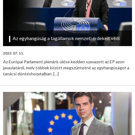
Az egyhangúság a tagállamok nemzeti érdekeit védi
2023. 07. 11.
Az Európai Parlament plenáris ülése kedden szavazott az EP azon
javaslatáról, mely többek között megszüntetné az egyhangúságot a
tanácsi döntéshozatalban.
[…]