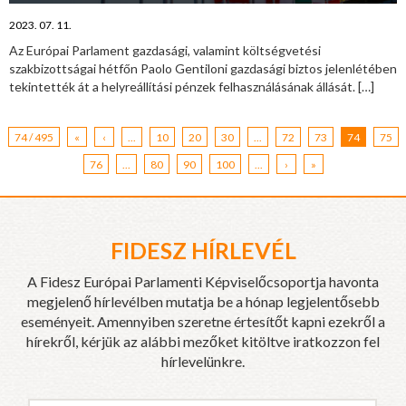
2023. 07. 11.
Az Európai Parlament gazdasági, valamint költségvetési
szakbizottságai hétfőn Paolo Gentiloni gazdasági biztos jelenlétében
tekintették át a helyreállítási pénzek felhasználásának állását.
[…]
74 / 495
«
‹
...
10
20
30
...
72
73
74
75
76
...
80
90
100
...
›
»
FIDESZ HÍRLEVÉL
A Fidesz Európai Parlamenti Képviselőcsoportja havonta
megjelenő hírlevélben mutatja be a hónap legjelentősebb
eseményeit. Amennyiben szeretne értesítőt kapni ezekről a
hírekről, kérjük az alábbi mezőket kitöltve iratkozzon fel
hírlevelünkre.