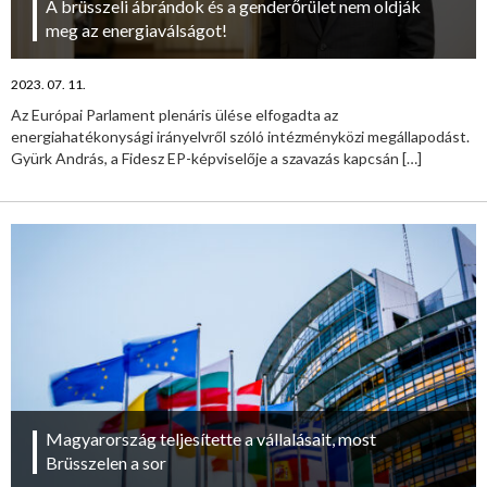
A brüsszeli ábrándok és a genderőrület nem oldják
meg az energiaválságot!
2023. 07. 11.
Az Európai Parlament plenáris ülése elfogadta az
energiahatékonysági irányelvről szóló intézményközi megállapodást.
Gyürk András, a Fidesz EP-képviselője a szavazás kapcsán
[…]
Magyarország teljesítette a vállalásait, most
Brüsszelen a sor