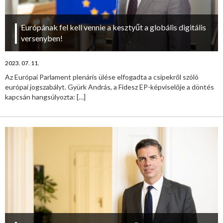
Európának fel kell vennie a kesztyűt a globális digitális
versenyben!
2023. 07. 11.
Az Európai Parlament plenáris ülése elfogadta a csipekről szóló
európai jogszabályt. Gyürk András, a Fidesz EP-képviselője a döntés
kapcsán hangsúlyozta:
[…]