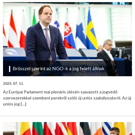
Brüsszel szerint az NGO-k a jog felett állnak
2023. 07. 11.
Az Európai Parlament mai plenáris ülésén szavazott a jogvédő
szervezetekkel szembeni perekről szóló új uniós szabályozásról. Az új
uniós jog
[…]