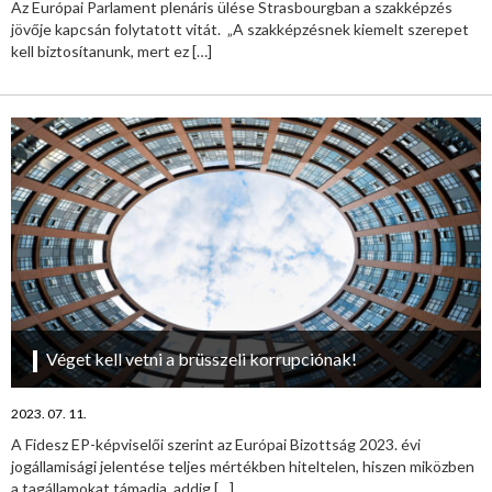
Az Európai Parlament plenáris ülése Strasbourgban a szakképzés
jövője kapcsán folytatott vitát. „A szakképzésnek kiemelt szerepet
kell biztosítanunk, mert ez
[…]
Véget kell vetni a brüsszeli korrupciónak!
2023. 07. 11.
A Fidesz EP-képviselői szerint az Európai Bizottság 2023. évi
jogállamisági jelentése teljes mértékben hiteltelen, hiszen miközben
a tagállamokat támadja, addig
[…]