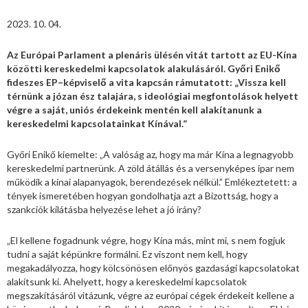
2023. 10. 04.
Az Európai Parlament a plenáris ülésén vitát tartott az EU-Kína
közötti kereskedelmi kapcsolatok alakulásáról. Győri Enikő
fideszes EP–képviselő a vita kapcsán rámutatott: „Vissza kell
térnünk a józan ész talajára, s ideológiai megfontolások helyett
végre a saját, uniós érdekeink mentén kell alakítanunk a
kereskedelmi kapcsolatainkat Kínával.”
Győri Enikő kiemelte: „A valóság az, hogy ma már Kína a legnagyobb
kereskedelmi partnerünk. A zöld átállás és a versenyképes ipar nem
működik a kínai alapanyagok, berendezések nélkül.” Emlékeztetett: a
tények ismeretében hogyan gondolhatja azt a Bizottság, hogy a
szankciók kilátásba helyezése lehet a jó irány?
„El kellene fogadnunk végre, hogy Kína más, mint mi, s nem fogjuk
tudni a saját képünkre formálni. Ez viszont nem kell, hogy
megakadályozza, hogy kölcsönösen előnyös gazdasági kapcsolatokat
alakítsunk ki. Ahelyett, hogy a kereskedelmi kapcsolatok
megszakításáról vitázunk, végre az európai cégek érdekeit kellene a