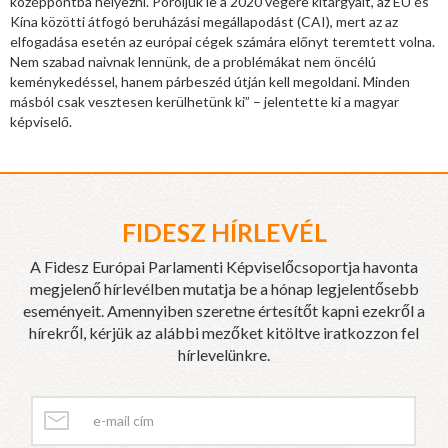
középpontba helyezni. Poroljuk le a 2020 végére kitárgyalt, az EU és
Kína közötti átfogó beruházási megállapodást (CAI), mert az az
elfogadása esetén az európai cégek számára előnyt teremtett volna.
Nem szabad naivnak lennünk, de a problémákat nem öncélú
keménykedéssel, hanem párbeszéd útján kell megoldani. Minden
másból csak vesztesen kerülhetünk ki” – jelentette ki a magyar
képviselő.
FIDESZ HÍRLEVÉL
A Fidesz Európai Parlamenti Képviselőcsoportja havonta
megjelenő hírlevélben mutatja be a hónap legjelentősebb
eseményeit. Amennyiben szeretne értesítőt kapni ezekről a
hírekről, kérjük az alábbi mezőket kitöltve iratkozzon fel
hírlevelünkre.