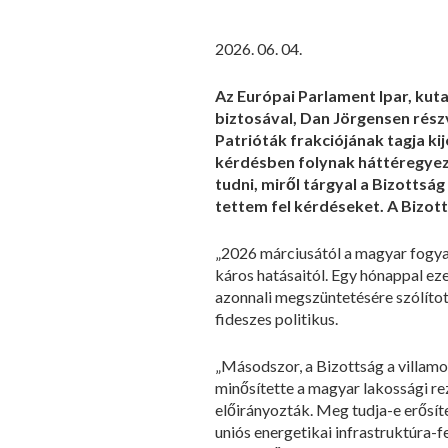
2026. 06. 04.
Az Európai Parlament Ipar, kuta
biztosával, Dan Jörgensen rész
Patrióták frakciójának tagja ki
kérdésben folynak háttéregye
tudni, miről tárgyal a Bizottsá
tettem fel kérdéseket. A Bizot
„2026 márciusától a magyar fogya
káros hatásaitól. Egy hónappal eze
azonnali megszüntetésére szólított
fideszes politikus.
„Másodszor, a Bizottság a villamo
minősítette a magyar lakossági re
előirányozták. Meg tudja-e erősíte
uniós energetikai infrastruktúra-f