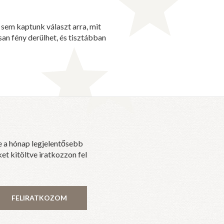
 sem kaptunk választ arra, mit
an fény derülhet, és tisztábban
e a hónap legjelentősebb
et kitöltve iratkozzon fel
FELIRATKOZOM