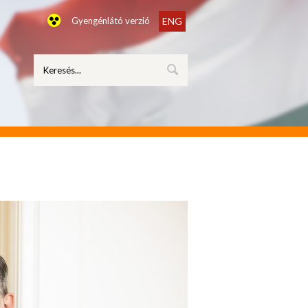
Gyengénlátó verzió
ENG