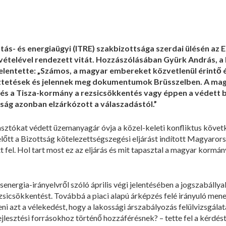
tás- és energiaügyi (ITRE) szakbizottsága szerdai ülésén az 
vételével rendezett vitát. Hozzászólásában Gyürk András, a 
jelentette: „Számos, a magyar embereket közvetlenül érintő é
ztetések és jelennek meg dokumentumok Brüsszelben. A ma
g és a Tisza-kormány a rezsicsökkentés vagy éppen a védett 
tság azonban elzárkózott a válaszadástól.”
sztókat védett üzemanyagár óvja a közel-keleti konfliktus köve
lőtt a Bizottság kötelezettségszegési eljárást indított Magyarors
 fel. Hol tart most ez az eljárás és mit tapasztal a magyar kormá
senergia-irányelvről szóló április végi jelentésében a jogszabálly
zsicsökkentést. Továbbá a piaci alapú árképzés felé irányuló mene
ni azt a vélekedést, hogy a lakossági árszabályozás felülvizsgálata
ejlesztési forrásokhoz történő hozzáférésnek? – tette fel a kérdés