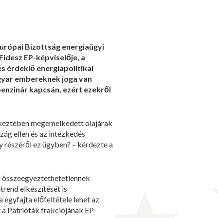
Európai Bizottság energiaügyi
Fidesz EP-képviselője, a
s érdeklő energiapolitikai
gyar embereknek joga van
benzinár kapcsán, ezért ezekről
tkeztében megemelkedett olajárak
zág ellen és az intézkedés
ny részéről ez ügyben? – kérdezte a
al összeegyeztethetetlennek
trend elkészítését is
 egyfajta előfeltétele lehet az
t a Patrióták frakciójának EP-