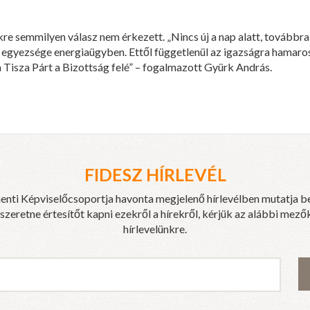
re semmilyen válasz nem érkezett. „Nincs új a nap alatt, továbbra
l egyezsége energiaügyben. Ettől függetlenül az igazságra hamaros
 a Tisza Párt a Bizottság felé” – fogalmazott Gyürk András.
FIDESZ HÍRLEVÉL
enti Képviselőcsoportja havonta megjelenő hírlevélben mutatja b
eretne értesítőt kapni ezekről a hírekről, kérjük az alábbi mezők
hírlevelünkre.