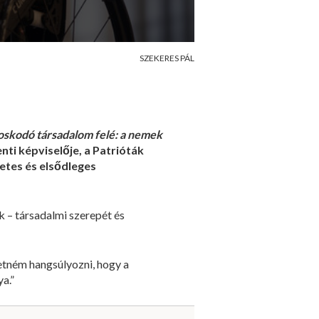
SZEKERES PÁL
oskodó társadalom felé: a nemek
nti képviselője, a Patrióták
etes és elsődleges
k – társadalmi szerepét és
retném hangsúlyozni, hogy a
a.”