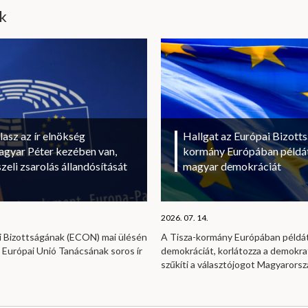
ik
lasz az ír elnökség
Hallgat az Európai Bizott
gyar Péter kezében van,
kormány Európában példát
zeli zsarolás állandósítását
magyar demokráciát
2026. 07. 14.
i Bizottságának (ECON) mai ülésén
A Tisza-kormány Európában példát
 Európai Unió Tanácsának soros ír
demokráciát, korlátozza a demokrat
szűkíti a választójogot Magyarors