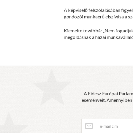
A képviselő felszólalásában figyelm
gondozói munkaerő elszívása a sz
Kiemelte továbbá: „Nem fogadjuk e
megoldásnak a hazai munkavállalók
A Fidesz Európai Parlam
eseményeit. Amennyiben sz