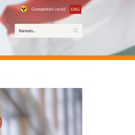
Gyengénlátó verzió
ENG