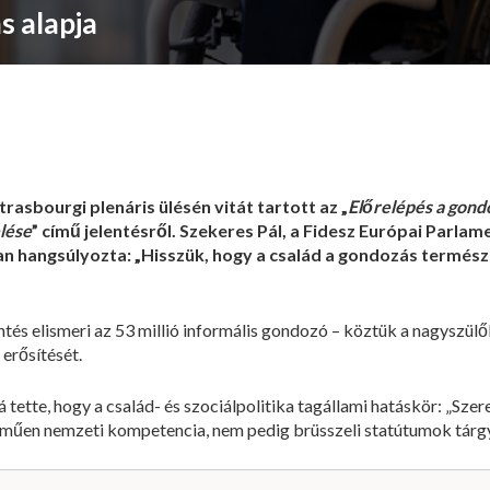
s alapja
rasbourgi plenáris ülésén vitát tartott az „
Előrelépés a gond
lése
” című jelentésről. Szekeres Pál, a Fidesz Európai Parlame
ban hangsúlyozta: „Hisszük, hogy a család a gondozás termész
ntés elismeri az 53 millió informális gondozó – köztük a nagyszülő
erősítését.
tette, hogy a család- és szociálpolitika tagállami hatáskör: „Sze
elműen nemzeti kompetencia, nem pedig brüsszeli statútumok tárgy