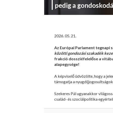
pedig a gondoskodá
2026. 05. 21.
Az Európai Parlament tegnapi st
közötti gondozási szakadék keze
frakció dossziéfelelőse a vitá
alapegysége!
A képviselő üdvözölte, hogy a jele
támogatja a nyugdíjjogosultságok 
Szekeres Pál ugyanakkor világossá 
család- és szociálpolitika egyért