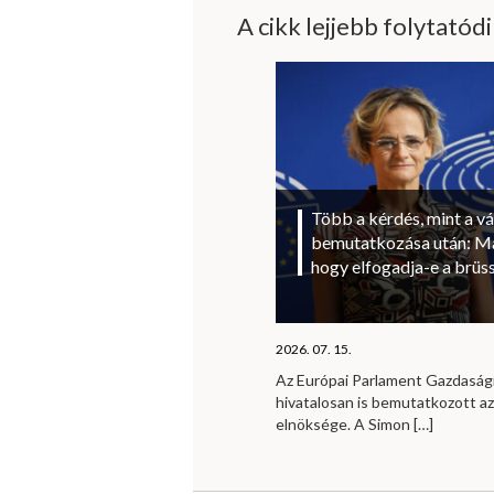
A cikk lejjebb folytatód
Több a kérdés, mint a vá
bemutatkozása után: Ma
hogy elfogadja-e a brüss
2026. 07. 15.
Az Európai Parlament Gazdaság
hivatalosan is bemutatkozott az
elnöksége. A Simon
[…]