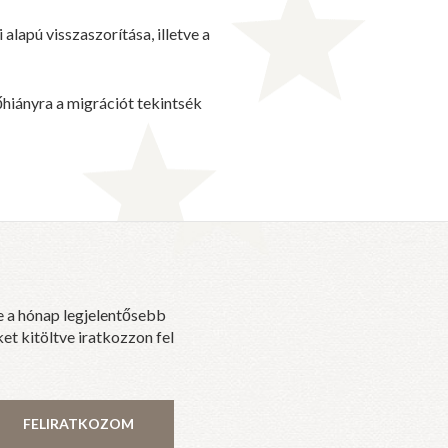
alapú visszaszorítása, illetve a
hiányra a migrációt tekintsék
e a hónap legjelentősebb
et kitöltve iratkozzon fel
FELIRATKOZOM