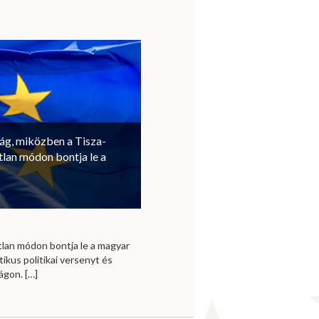
ság, miközben a Tisza-
lan módon bontja le a
lan módon bontja le a magyar
ikus politikai versenyt és
zágon.
[…]