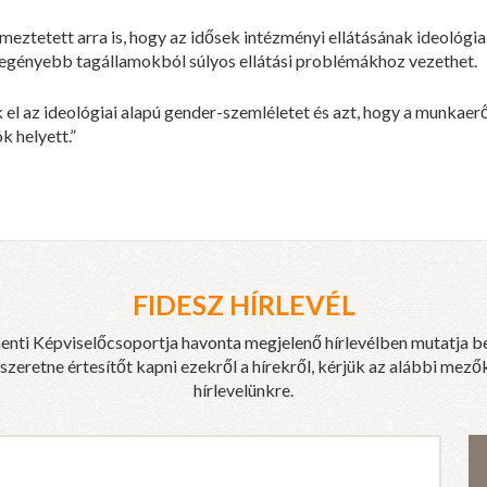
eztetett arra is, hogy az idősek intézményi ellátásának ideológiai 
egényebb tagállamokból súlyos ellátási problémákhoz vezethet.
l az ideológiai alapú gender-szemléletet és azt, hogy a munkaerő
 helyett.”
FIDESZ HÍRLEVÉL
enti Képviselőcsoportja havonta megjelenő hírlevélben mutatja b
eretne értesítőt kapni ezekről a hírekről, kérjük az alábbi mezők
hírlevelünkre.