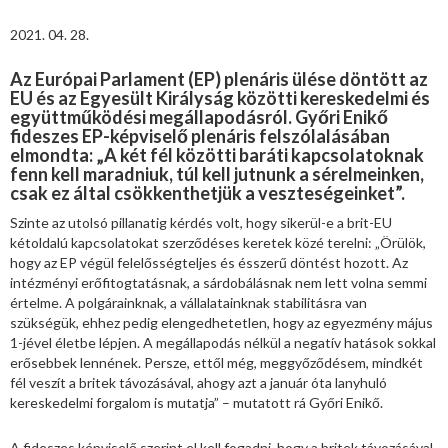
2021. 04. 28.
Az Európai Parlament (EP) plenáris ülése döntött az
EU és az Egyesült Királyság közötti kereskedelmi és
együttműködési megállapodásról. Győri Enikő
fideszes EP-képviselő plenáris felszólalásában
elmondta: „A két fél közötti baráti kapcsolatoknak
fenn kell maradniuk, túl kell jutnunk a sérelmeinken,
csak ez által csökkenthetjük a veszteségeinket”.
Szinte az utolsó pillanatig kérdés volt, hogy sikerül-e a brit-EU
kétoldalú kapcsolatokat szerződéses keretek közé terelni: „Örülök,
hogy az EP végül felelősségteljes és ésszerű döntést hozott. Az
intézményi erőfitogtatásnak, a sárdobálásnak nem lett volna semmi
értelme. A polgárainknak, a vállalatainknak stabilitásra van
szükségük, ehhez pedig elengedhetetlen, hogy az egyezmény május
1-jével életbe lépjen. A megállapodás nélkül a negatív hatások sokkal
erősebbek lennének. Persze, ettől még, meggyőződésem, mindkét
fél veszít a britek távozásával, ahogy azt a január óta lanyhuló
kereskedelmi forgalom is mutatja” – mutatott rá Győri Enikő.
A fideszes képviselő szerint el kell fogadni, hogy a britek távozásával