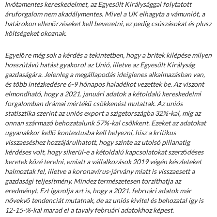
kvótamentes kereskedelmet, az Egyesült Királysággal folytatott
áruforgalom nem akadálymentes. Mivel a UK elhagyta a vámuniót, a
határokon ellenőrzéseket kell bevezetni, ez pedig csúszásokat és plusz
költségeket okoznak.
Egyelőre még sok a kérdés a tekintetben, hogy a britek kilépése milyen
hosszútávú hatást gyakorol az Unió, illetve az Egyesült Királyság
gazdaságára. Jelenleg a megállapodás ideiglenes alkalmazásban van,
és több intézkedésre 6-9 hónapos haladékot vezettek be. Az viszont
elmondható, hogy a 2021. januári adatok a kétoldalú kereskedelmi
forgalomban drámai mértékű csökkenést mutattak. Az uniós
statisztika szerint az uniós export a szigetországba 32%-kal, míg az
onnan származó behozatalunk 57%-kal csökkent. Ezeket az adatokat
ugyanakkor kellő kontextusba kell helyezni, hisz a kritikus
visszaeséshez hozzájárulhatott, hogy szinte az utolsó pillanatig
kérdéses volt, hogy sikerül-e a kétoldalú kapcsolatokat szerződéses
keretek közé terelni, emiatt a vállalkozások 2019 végén készleteket
halmoztak fel, illetve a koronavírus-járvány miatt is visszaesett a
gazdasági teljesítmény. Mindez természetesen torzíthatja az
eredményt. Ezt igazolja azt is, hogy a 2021. februári adatok már
növekvő tendenciát mutatnak, de az uniós kivitel és behozatal így is
12-15-%-kal marad el a tavaly februári adatokhoz képest.