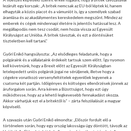
lezárult egy korszak: „A britek nemcsak az EU-ból léptek ki, hanem
elhagyták a közös piacot és a vámuniót is, így a személyek szabad
áramlása és az akadálymentes kereskedelem megszűnt. Mindez az
emberek és cégek mindennapi életére is jelentős hatással lesz. A
megállapodás nem tesz csodát, nem hozza vissza az Egyesült
Királyságot az Unióba. A britek távoztak, és ezt a döntésüket
tiszteletben kell tartani.”
Győri Enikő hangsúlyozta: „Az elsődleges feladatunk, hogy a
polgáraink és a vállalataink érdekeit tartsuk szem előtt. Így nyomon
kell követnünk, hogy a Brexit előtt az Egyesült Királyságban
letelepedett uniós polgárok jogai ne sérüljenek, illetve hogy a
cégekre vonatkozó versenyfeltételek egyenlőek legyenek a
csatorna két partján. Időigényes és költséges ellenőrzések jönnek az
áruforgalom során. Arra kérem a Bizottságot, hogy ezt úgy
működtesse, hogy az a lehető legkevesebb fennakadást okozza.
Akkor várhatjuk ezt el a britektől is” – zárta felszólalását a magyar
képviselő.
A szavazás után Győri Enikő elmondta: „Először fordult elő a
történelem során, hogy egy ország lakossága úgy döntött, távozik az