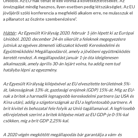
Unióból. Az EU-nak tehát le kell vonnia a következtetéseket. Az
önvizsgálat mindig hasznos, ilyen esetben pedig létszükséglet. Az EU
jövőjéről szóló konferencia a megfelelő alkalom erre, ne mulasszuk el
a pillanatot az őszinte szembenézésre”.
Háttér
: Az Egyesült Királyság 2020. február 1-jén lépett ki az Európai
Unióból. 2020. december 24-én sikerült a feleknek megegyezésre
jutniuk az egyéves átmeneti időszakot követő Kereskedelmi és
Együttműködési Megállapodásról, amely a jövőbeni együttműködés
keretét rendezi. A megállapodást január 1-je óta ideiglenesen
alkalmazzák, amely április 30-án lejárt volna, ha addig nem tud
hatályba lépni az egyezmény.
Az Egyesült Királyság kilépésével az EU elveszítette területének 5%-
át, lakosságának 13%-át, gazdasági erejének (GDP) 15%-át. Míg az EU-
nak a britek a harmadik legnagyobb kereskedelmi partnere (az USA és
Kína után), addig a szigetországnak az EU a legfontosabb partnere. A
brit kivitel és behozatal fele folyik az Unió tagállamaival. A legfrissebb
előrejelzések szerint a britek kilépése miatt az EU GDP-je 0-5%-kal
csökken, míg a brit GDP 2,25%-kal.
A 2020 végén megkötött megállapodás bár garantálja a vám- és