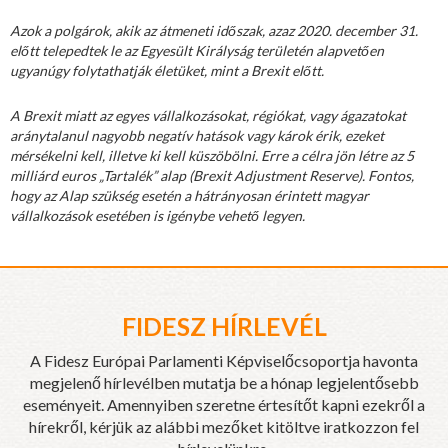
Azok a polgárok, akik az átmeneti időszak, azaz 2020. december 31.
előtt telepedtek le az Egyesült Királyság területén alapvetően
ugyanúgy folytathatják életüket, mint a Brexit előtt.
A Brexit miatt az egyes vállalkozásokat, régiókat, vagy ágazatokat
aránytalanul nagyobb negatív hatások vagy károk érik, ezeket
mérsékelni kell, illetve ki kell küszöbölni. Erre a célra jön létre az 5
milliárd euros „Tartalék” alap (Brexit Adjustment Reserve). Fontos,
hogy az Alap szükség esetén a hátrányosan érintett magyar
vállalkozások esetében is igénybe vehető legyen.
FIDESZ HÍRLEVÉL
A Fidesz Európai Parlamenti Képviselőcsoportja havonta
megjelenő hírlevélben mutatja be a hónap legjelentősebb
eseményeit. Amennyiben szeretne értesítőt kapni ezekről a
hírekről, kérjük az alábbi mezőket kitöltve iratkozzon fel