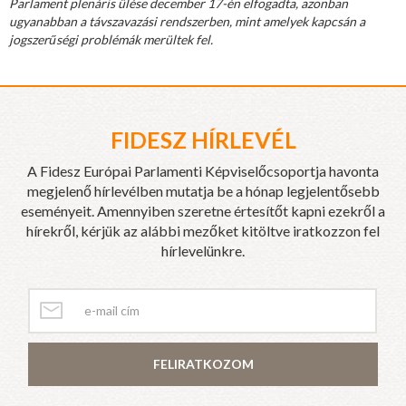
Parlament plenáris ülése december 17-én elfogadta, azonban
ugyanabban a távszavazási rendszerben, mint amelyek kapcsán a
jogszerűségi problémák merültek fel.
FIDESZ HÍRLEVÉL
A Fidesz Európai Parlamenti Képviselőcsoportja havonta
megjelenő hírlevélben mutatja be a hónap legjelentősebb
eseményeit. Amennyiben szeretne értesítőt kapni ezekről a
hírekről, kérjük az alábbi mezőket kitöltve iratkozzon fel
hírlevelünkre.
FELIRATKOZOM