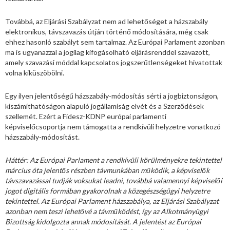
Továbbá, az Eljárási Szabályzat nem ad lehetőséget a házszabály
elektronikus, távszavazás útján történő módosítására, még csak
ehhez hasonló szabályt sem tartalmaz. Az Európai Parlament azonban
ma is ugyanazzal a jogilag kifogásolható eljárásrenddel szavazott,
amely szavazási móddal kapcsolatos jogszerűtlenségeket hivatottak
volna kiküszöbölni.
Egy ilyen jelentőségű házszabály-módosítás sérti a jogbiztonságon,
kiszámíthatóságon alapuló jogállamiság elvét és a Szerződések
szellemét. Ezért a Fidesz-KDNP európai parlamenti
képviselőcsoportja nem támogatta a rendkívüli helyzetre vonatkozó
házszabály-módosítást.
Háttér:
Az Európai Parlament a rendkívüli körülményekre tekintettel
március óta jelentős részben távmunkában működik, a képviselők
távszavazással tudják voksukat leadni, továbbá valamennyi képviselői
jogot digitális formában gyakorolnak a közegészségügyi helyzetre
tekintettel. Az Európai Parlament házszabálya, az Eljárási Szabályzat
azonban nem teszi lehetővé a távműködést, így az Alkotmányügyi
Bizottság kidolgozta annak módosítását. A jelentést az Európai