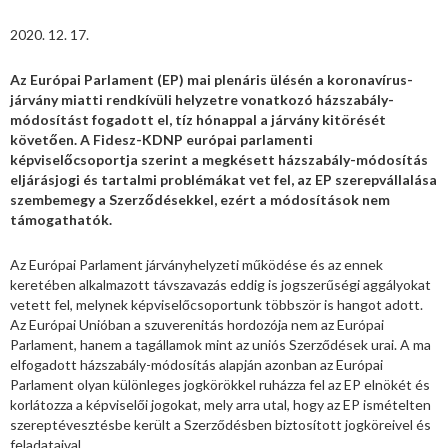
2020. 12. 17.
Az Európai Parlament (EP) mai plenáris ülésén a koronavírus-
járvány miatti rendkívüli helyzetre vonatkozó házszabály-
módosítást fogadott el, tíz hónappal a járvány kitörését
követően. A Fidesz-KDNP európai parlamenti
képviselőcsoportja szerint a megkésett házszabály-módosítás
eljárásjogi és tartalmi problémákat vet fel, az EP szerepvállalása
szembemegy a Szerződésekkel, ezért a módosítások nem
támogathatók.
Az Európai Parlament járványhelyzeti működése és az ennek
keretében alkalmazott távszavazás eddig is jogszerűségi aggályokat
vetett fel, melynek képviselőcsoportunk többször is hangot adott.
Az Európai Unióban a szuverenitás hordozója nem az Európai
Parlament, hanem a tagállamok mint az uniós Szerződések urai. A ma
elfogadott házszabály-módosítás alapján azonban az Európai
Parlament olyan különleges jogkörökkel ruházza fel az EP elnökét és
korlátozza a képviselői jogokat, mely arra utal, hogy az EP ismételten
szereptévesztésbe került a Szerződésben biztosított jogköreivel és
feladataival.